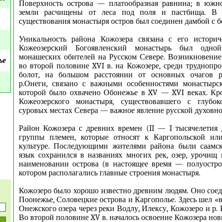
Поверхность острова — платообразная равнина; в южно
земли расчищены от леса под поля и пастбища. В п
существования монастыря остров был соединен дамбой с б
Уникальность района Кожозера связана с его истори
Кожеозерский Богоявленский монастырь был одно
монашеских обителей на Русском Севере. Возникновение
ье
во второй половине XVI в. на Кожозере, среди труднопр
болот, на большом расстоянии от основных очагов р
р.Онеги, связано с важными особенностями монастырск
которой было охвачено Обонежье в XV — XVI веках. Кр
Кожеозерского монастыря, существовавшего с глубо
суровых местах Севера — важное явление русской духовно
Район Кожозера с древних времен (II — I тысячелетия д
группы племен, которые относят к Каргопольской ил
культуре. Последующими жителями района были саамск
язык сохранился в названиях многих рек, озер, урочищ и
наименовании острова (в настоящее время — полуостро
котором располагались главные строения монастыря.
Кожозеро было хорошо известно древним людям. Оно сое
Поонежье, Соловецкие острова и Каргополье. Здесь шел «
Онежского озера через реки Водлу, Илексу, Кожозеро и р. 
Во второй половине XV в. началось освоение Кожозера нов