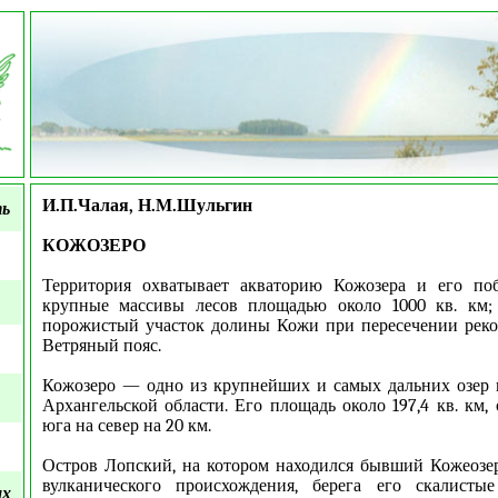
И.П.Чалая, Н.М.Шульгин
ть
КОЖОЗЕРО
Территория охватывает акваторию Кожозера и его поб
крупные массивы лесов площадью около 1000 кв. км;
порожистый участок долины Кожи при пересечении реко
Ветряный пояс.
Кожозеро — одно из крупнейших и самых дальних озер 
Архангельской области. Его площадь около 197,4 кв. км,
юга на север на 20 км.
Остров Лопский, на котором находился бывший Кожеозе
вулканического происхождения, берега его скалисты
ых