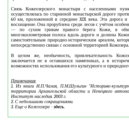
Связь Кожеозерского монастыря с населенными пун
осуществлялась по старинной монастырской дороге прот
60 км, проложенной в середине XIX века. Эта дорога и
восхищение. Она прорублена среди лесов с учётом особен
— по сухим гривам правого берега Кожи, в обхо
многокилометровая полоса вдоль дороги и долины Кожи
самостоятельным природно-историческим ареалом, которы
непосредственно связан с основной территорией Кожозера.
В целом же, необычность, привлекательность Кожоз
заключается не в оставшихся памятниках, а в историч
возможностях использования его культурного и природног
Примечания:
1. Из книги И.П.Чалая, П.М.Шульгин "Историко-культу
территории Архангельской области и Ненецкого автоно
Институт наследия. 2003 г.
2. С небольшими сокращениями.
3. Еще о Кожеозере -
здесь
.