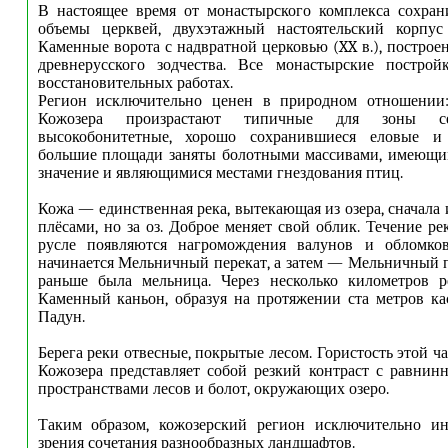
В настоящее время от монастырского комплекса сохран
объемы церквей, двухэтажный настоятельский корпус
Каменные ворота с надвратной церковью (XX в.), построе
древнерусского зодчества. Все монастырские постро
восстановительных работах.
Регион исключительно ценен в природном отношении:
Кожозера произрастают типичные для зоны се
высокобонитетные, хорошо сохранившиеся еловые и 
большие площади заняты болотными массивами, имеющи
значение и являющимися местами гнездования птиц.
Кожа — единственная река, вытекающая из озера, сначала
плёсами, но за оз. Доброе меняет свой облик. Течение ре
русле появляются нагромождения валунов и обломко
начинается Мельничный перекат, а затем — Мельничный п
раньше была мельница. Через несколько километров р
Каменный каньон, образуя на протяжении ста метров к
Падун.
Берега реки отвесные, покрытые лесом. Гористость этой ч
Кожозера представляет собой резкий контраст с равни
пространствами лесов и болот, окружающих озеро.
Таким образом, кожозерский регион исключительно ин
зрения сочетания разнообразных ландшафтов.