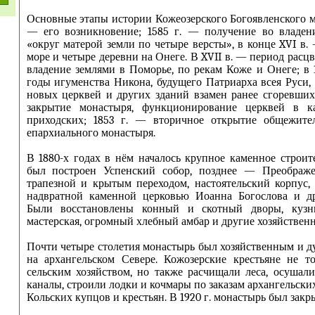
Основные этапы истории Кожеозерского Богоявленского мо
— его возникновение; 1585 г. — получение во владени
«округ матерой земли по четыре версты», в конце XVI в.
море и четыре деревни на Онеге. В XVII в. — период рас
владение землями в Поморье, по рекам Коже и Онеге; в 1
годы игуменства Никона, будущего Патриарха всея Руси,
новых церквей и других зданий взамен ранее сгоревших;
закрытие монастыря, функционирование церквей в ка
приходских; 1853 г. — вторичное открытие общежите
епархиального монастыря.
В 1880-х годах в нём началось крупное каменное строите
был построен Успенский собор, позднее — Преображе
трапезной и крытым переходом, настоятельский корпус,
надвратной каменной церковью Иоанна Богослова и др
Были восстановлены конный и скотный дворы, кузни
мастерская, огромный хлебный амбар и другие хозяйственн
Почти четыре столетия монастырь был хозяйственным и 
на архангельском Севере. Кожозерские крестьяне не т
сельским хозяйством, но также расчищали леса, осушали
каналы, строили лодки и кочмары по заказам архангельски
Кольских купцов и крестьян. В 1920 г. монастырь был закр