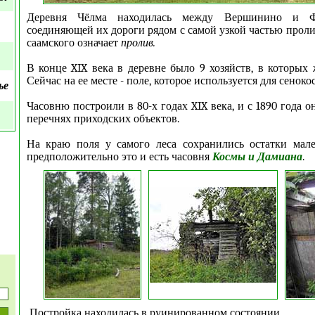
Деревня Чёлма находилась между Вершинино и Ф
соединяющей их дороги рядом с самой узкой частью проли
саамского означает
пролив.
В конце XIX века в деревне было 9 хозяйств, в которых 
Сейчас на ее месте - поле, которое используется для сенокос
ье
Часовню построили в 80-х годах XIX века, и с 1890 года о
перечнях приходских объектов.
На краю поля у самого леса сохранились остатки мале
предположительно это и есть часовня
Космы и Дамиана
.
Постройка находилась в руинированном состоянии.