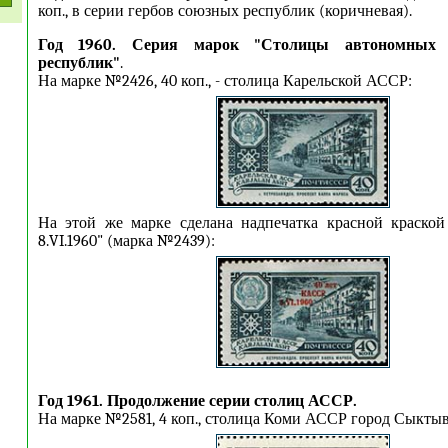
коп., в серии гербов союзных республик (коричневая).
Год 1960. Серия марок "Столицы автономных с
республик"
.
На марке №2426, 40 коп., - столица Карельской АССР:
На этой же марке сделана надпечатка красной краско
8.VI.1960" (марка №2439):
Год 1961.
Продолжение серии столиц АССР.
На марке №2581, 4 коп., столица Коми АССР город Сыктыв