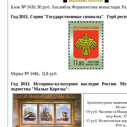
Блок № 1433. 30 руб. Ансамбль Ферапонтова монастыря. Раз
Год 2011. Серия "Государственные символы". Герб рес
Марка № 1486, 11,8 руб.
Год 2011. Историко-культурное наследие России. Му
зодчества "Малые Корелы":
Архитектурные памятник
Музее:
- 10 руб. Часовня св.Мака
на р.Кене, XV
- 15 руб. Вознесенская цер
XVii в.;