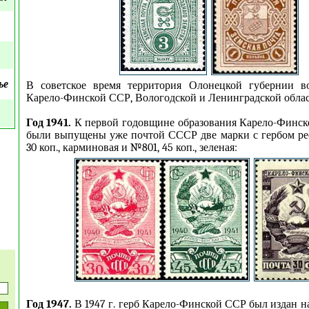
ье
В советское время территория Олонецкой губернии 
Карело-Финской ССР, Вологодской и Ленинградской облас
Год 1941.
К первой годовщине образования Карело-Финской
были выпущены уже почтой СССР две марки с гербом ре
30 коп., карминовая и №801, 45 коп., зеленая:
Год 1947.
В 1947 г. герб Карело-Финской ССР был издан на