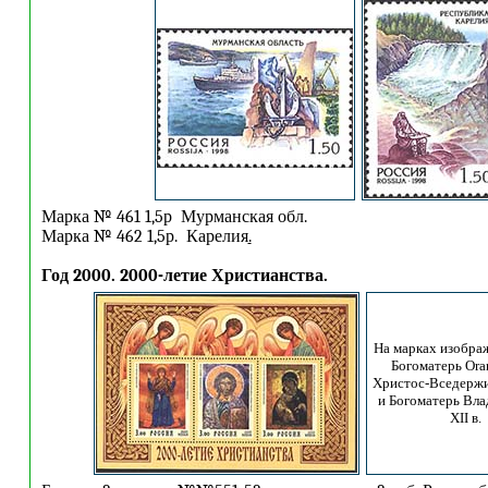
Марка № 461 1,5р Мурманская обл.
Марка № 462 1,5р. Карелия
.
Год 2000. 2000-летие Христианства.
На марках изобра
Богоматерь Orant
Христос-Вседержит
и Богоматерь Вла
XII в.