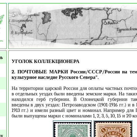
ть
УГОЛОК КОЛЛЕКЦИОНЕРА
2. ПОЧТОВЫЕ МАРКИ России/СССР/России на тему
культурное наследие Русского Севера".
На территории царской России для оплаты частных почт
в отдельных уездах были введены земские марки. На таки
находился герб губернии. В Олонецкой губернии та
введены в двух уездах: Петрозаводском (1901-1916 гг.) и в
1913 гг.) и имели разный цвет и номинал. Например для 
были выпущены марки с номиналами 1, 2, 3, 5, 10, 15 и 20 ко
ых