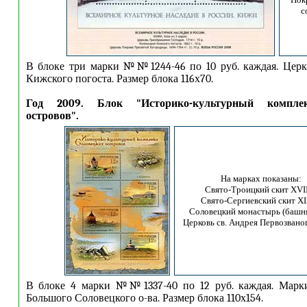
с
В блоке три марки №№1244-46 по 10 руб. каждая. Церк
Кижского погоста. Размер блока 116х70.
Год 2009. Блок "Историко-культурный компле
островов".
На марках показаны:
Свято-Троицкий скит XVII
Свято-Сергиевский скит XI
Соловецкий монастырь (башня
Церковь св. Андрея Первозваног
В блоке 4 марки №№1337-40 по 12 руб. каждая. Марк
Большого Соловецкого о-ва. Размер блока 110х154.