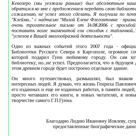
Кенозеро (мы уезжали раньше) был абсолютным наши
обратился ко мне с предложением передать свою библиоте
сожалению, не успел этого сделать. Я получила по поч
"Клейма..." с надписью "Милой Елене Флегонтовне - приз
очень трогательное письмо от 14.08.2006 с просьбой
поставить возле знаменитой ели столбик с табличкой..
"успехов в Вашей многообразной деятельности".
Одно из важных событий этого 2007 года - официа
Библиотеки Русского Севера в Каргополе, огромное со
которой подарил Гунн любимому городу. Он сам хот
библиотеку, но...не успел. Предполагается, что в будущем
этом древнем городе будет построено отдельное здание.
Он много путешествовал, размышлял, был знаком
интересных людей. Я думаю, что жизнь Генриха Павлович
его изданных и еще не изданных работах, в памяти людей
просто читавших его книги, в новых читателях, в нов
творчестве самого Г.П.Гунна.
Благодарю Лидию Ивановну Иовлеву, супру
предоставленные биографические данн