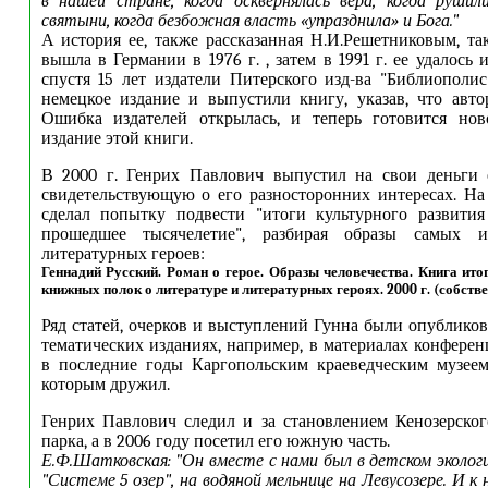
в нашей стране, когда осквернялась вера, когда рушил
святыни, когда безбожная власть «упразднила» и Бога."
А история ее, также рассказанная Н.И.Решетниковым, так
вышла в Германии в 1976 г. , затем в 1991 г. ее удалось
спустя 15 лет издатели Питерского изд-ва "Библиополи
немецкое издание и выпустили книгу, указав, что авто
Ошибка издателей открылась, и теперь готовится нов
издание этой книги.
В 2000 г. Генрих Павлович выпустил на свои деньги 
свидетельствующую о его разносторонних интересах. На
сделал попытку подвести "итоги культурного развития
прошедшее тысячелетие", разбирая образы самых и
литературных героев:
Геннадий Русский. Роман о герое. Образы человечества. Книга ит
книжных полок о литературе и литературных героях. 2000 г. (собстве
Ряд статей, очерков и выступлений Гунна были опублико
тематических изданиях, например, в материалах конфере
в последние годы Каргопольским краеведческим музеем
которым дружил.
Генрих Павлович следил и за становлением Кенозерско
парка, а в 2006 году посетил его южную часть.
Е.Ф.Шатковская: "Он вместе с нами был в детском экологи
"Системе 5 озер", на водяной мельнице на Левусозере. И к