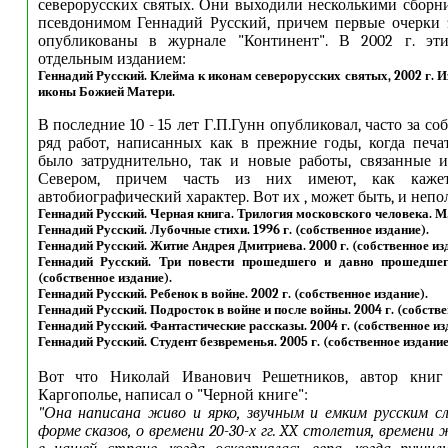
северорусских святых. Они выходили несколькими сбор
псевдонимом Геннадий Русский, причем первые очерки 
опубликованы в журнале "Континент". В 2002 г. эт
отдельным изданием:
Геннадий Русский. Клейма к иконам северорусских святых, 2002 г. И
иконы Божией Матери.
В последние 10 - 15 лет Г.П.Гунн опубликовал, часто за со
ряд работ, написанных как в прежние годы, когда печа
было затруднительно, так и новые работы, связанные 
Севером, причем часть из них имеют, как каже
автобиографический характер. Вот их , может быть, и непо
Геннадий Русский. Черная книга. Трилогия московского человека. М. 
Геннадий Русский. Лубочные стихи. 1996 г. (собственное издание).
Геннадий Русский. Житие Андрея Дмитриева. 2000 г. (собственное из
Геннадий Русский. Три повести прошедшего и давно прошедшег
(собственное издание).
Геннадий Русский. Ребенок в войне. 2002 г. (собственное издание).
Геннадий Русский. Подросток в войне и после войны. 2004 г. (собстве
Геннадий Русский. Фантастические рассказы. 2004 г. (собственное из
Геннадий Русский. Студент безвременья. 2005 г. (собственное издание
Вот что Николай Иванович Решетников, автор книг
Каргополье, написал о "Черной книге":
"Она написана живо и ярко, звучным и емким русским сл
форме сказов, о времени 20-30-х гг. XX столетия, времени