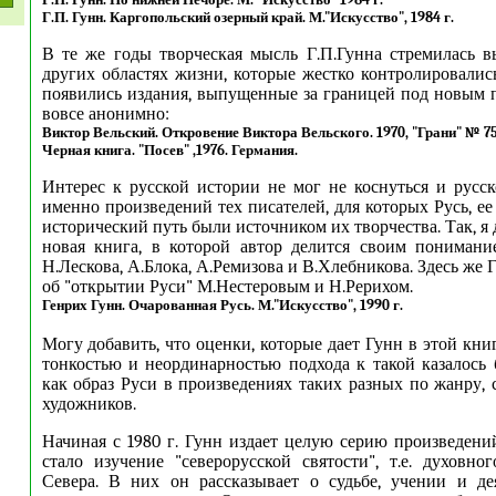
Г.П. Гунн. Каргопольский озерный край. М."Искусство", 1984 г.
В те же годы творческая мысль Г.П.Гунна стремилась в
других областях жизни, которые жестко контролировались
появились издания, выпущенные за границей под новым
вовсе анонимно:
Виктор Вельский. Откровение Виктора Вельского. 1970, "Грани" № 7
Черная книга. "Посев" ,1976. Германия.
Интерес к русской истории не мог не коснуться и русск
именно произведений тех писателей, для которых Русь, ее
исторический путь были источником их творчества. Так, я
новая книга, в которой автор делится своим понимани
Н.Лескова, А.Блока, А.Ремизова и В.Хлебникова. Здесь же 
об "открытии Руси" М.Нестеровым и Н.Рерихом.
Генрих Гунн. Очарованная Русь. М."Искусство", 1990 г.
Могу добавить, что оценки, которые дает Гунн в этой кни
тонкостью и неординарностью подхода к такой казалось 
как образ Руси в произведениях таких разных по жанру, 
художников.
Начиная с 1980 г. Гунн издает целую серию произведени
стало изучение "северорусской святости", т.е. духовно
Севера. В них он рассказывает о судьбе, учении и де