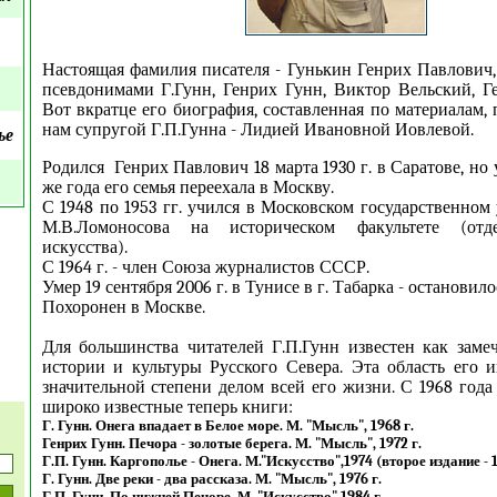
Настоящая фамилия писателя - Гунькин Генрих Павлович,
псевдонимами Г.Гунн, Генрих Гунн, Виктор Вельский, Г
Вот вкратце его биография, составленная по материалам,
нам супругой Г.П.Гунна - Лидией Ивановной Иовлевой.
ье
Родился Генрих Павлович 18 марта 1930 г. в Саратове, но 
же года его семья переехала в Москву.
С 1948 по 1953 гг. учился в Московском государственном
М.В.Ломоносова на историческом факультете (отд
искусства).
С 1964 г. - член Союза журналистов СССР.
Умер 19 сентября 2006 г. в Тунисе в г. Табарка - остановило
Похоронен в Москве.
Для большинства читателей Г.П.Гунн известен как заме
истории и культуры Русского Севера. Эта область его и
значительной степени делом всей его жизни. С 1968 года
широко известные теперь книги:
Г. Гунн. Онега впадает в Белое море. М. "Мысль", 1968 г.
Генрих Гунн. Печора - золотые берега. М. "Мысль", 1972 г.
Г.П. Гунн. Каргополье - Онега. М."Искусство",1974 (второе издание - 1
Г. Гунн. Две реки - два рассказа. М. "Мысль", 1976 г.
Г.П. Гунн. По нижней Печоре. М. "Искусство" 1984 г.