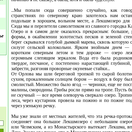
...Мы попали сюда совершенно случайно, как гово
странствиях по северному краю захотелось нам остан
подольше в хорошем, вольном месте, а Лекшмозеро для 
Сюда мы и перелетели самолетиком из славного городка К
Озеро и в самом деле оказалось прекрасным: большое,
ье
формы, в окаймлении золотистых песков и зеленой сте
берег скрывался голубой дымкой марева, сквозь которую 
силуэт сельской колокольни. Ярким знойным днем —
коротким северным летом и тем дороже — озеро леж
огромным слепящим зеркалом. Вода его была родников
твердое, песчаное, с постепенно нарастающей глубиной
забрести, разгоняя проворные окуневые стайки...
От Орлова мы шли береговой тропкой то сырой болотис
сухим, прокаленным солнцем бором — воздух в бору был 
смолистый. Множество было ягод — черники, еще не пос
малины, смородины. Грибы росли прямо на тропе. Пусть б
не скучный — все время олеворучь сверкало озеро. Тропи
леса, через кустарник провела на пожню и по пожне по
через узенькую речку.
Мы уже знали от местных жителей, что эта речка-протока
соединяет она большое Лекшмозеро с небольшим озер
или Челмским, а из Монастырского вытекает Лекшма, в