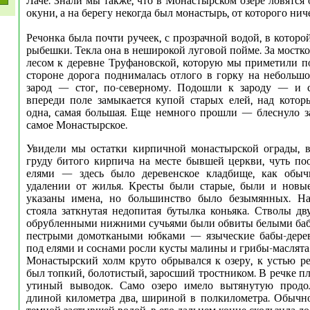
Лаче. Знали мы также, что в Монастырском озере ловятся
окуни, а на берегу некогда был монастырь, от которого ниче
Речонка была почти ручеек, с прозрачной водой, в котор
рыбешки. Текла она в неширокой луговой пойме. За мостк
лесом к деревне Труфановской, которую мы приметили п
стороне дорога поднималась отлого в горку на небольшое
зарод — стог, по-северному. Подошли к зароду — и с
впереди поле замыкается купой старых елей, над кото
одна, самая большая. Еще немного прошли — блеснуло за
самое Монастырское.
Увидели мы остатки кирпичной монастырской ограды, в
груду битого кирпича на месте бывшей церкви, чуть по
елями — здесь было деревенское кладбище, как обыч
удалении от жилья. Кресты были старые, были и новы
указаны имена, но большинство было безымянных. Н
стояла заткнутая недопитая бутылка коньяка. Стволы дв
обрубленными нижними сучьями были обвиты белыми баб
пестрыми домоткаными юбками — языческие бабы-дерев
под елями и соснами росли кусты малины и грибы-маслята
Монастырский холм круто обрывался к озеру, к устью ре
был топкий, болотистый, заросший тростником. В речке п
утиный выводок. Само озеро имело вытянутую продо
длиной километра два, шириной в пол­километра. Обычно