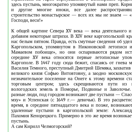
здесь пустынь, многократно упомянутый нами преп. Кор
и другие многие иноки, все далее распространя
строительство монастырское — всех их мы не знаем — «
Господи, веси!»
К общей картине Севера XV века — века деятельного 
добавим некоторые штрихи. В XIV веке каргопольский кр
нас белым пятном. Правда, есть смутные сведения об уде
Каргопольском, упомянутом в Никоновской летописи 
Мамаевом побоище», но они оспариваются рядом ист
середине XV века относятся первые летописные упо
Каргополе. В 1447 году сюда бежит, спасаясь от гнева м
Василия Темного, преступный Дмитрий Шемяка, захватив
великого князя Софью Витовтовну, а заодно московску
незначительное поселение на Онеге к этому времени с
торговым центром; здесь скрещиваются пути из 
вологодских земель в Поморье, Подвинье и Заволочье.
разные люди, под городом возникают две пустыни — Спас
мху» и Успенская (с 1649 г.— девичья). В это расцветн
время, в середине пятнадцатого века и позже, возникают
удаленные пустыни в каргопольской земле: Александ
Пахомия Кенорецкого. Примерно в это же время возникае
пустынь.
А сам Кирилл Челмогорский?