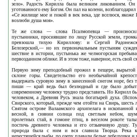
зело». Радость Кирилла была великим ликованием. Он 
уготованного ему Богом. Он пал на колени, возблагодарил 
«Се жилище мое и покой в век века, зде вселюся, якоже 
возлюби душа моя».
Те же слова — слова Псалмопевца — произносил
пустынники, просиявшие по лицу Русской земли, громк
превзошла тихую Кириллову: и Сергий Радонежс
Белозерский,— но их первоначальным пустыням сужде
шествие в истории, пустынька же челмогорская пребыв
первозданном облике. И в этом тоже, наверное, есть свой с
Первую зиму преподобный прожил в пещере, вырытой
склоне горы. Свидетельство его необычайной крепос
выдержать суровую зиму в занесенной снегом норе, без т
пиши — край ведь был безлюдный и где было добыт
современному человеку трудно представить. Но Кирилл б
человеком, а Древняя Русь знала богатырей духа. (Всп
Свирского, который, прежде чем отойти на Свирь, шесть 
Святом острове Валаамского архипелага в ископанной 
весной, в сиянии солнца под светлым небом, шу
пролетных стай, в гомоне птиц, в веселом рокоте тал
постичь древнего человека и его отзывчивую душу. Т
природа была с ним и вся славила Творца. Река к
нерестящейся рыбы, по озеру плавали белые лебедушки и 