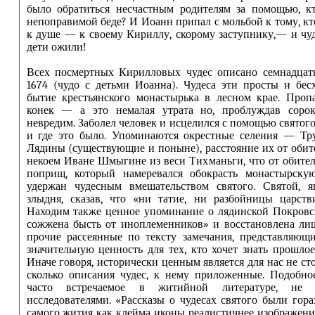
было обратиться несчастным родителям за помощью, к
непоправимой беде? И Иоанн припал с мольбой к тому, кт
к душе — к своему Кириллу, скорому заступнику,— и ч
дети ожили!
Всех посмертных Кирилловых чудес описано семнадцать
1674 (чудо с детьми Иоанна). Чудеса эти просты и бес
бытие крестьянского монастырька в лесном крае. Проп
конек — а это немалая утрата но, проблуждав сорок
невредим. Заболел человек и исцелился с помощью святог
и где это было. Упоминаются окрестные селения — Тру
Лядины (существующие и поныне), расстояние их от обит
некоем Иване Шмыгине из веси Тихманьги, что от обител
поприщ, который намеревался обокрасть монастырску
удержан чудесным вмешательством святого. Святой, я
злыдня, сказав, что «ни татие, ни разбойницы царств
Находим также ценное упоминание о лядинской Покровс
сожжена бысть от иноплеменников» и восстановлена лиш
прочие рассеянные по тексту замечания, представляющи
значительную ценность для тех, кто хочет знать прошлое
Иначе говоря, исторически ценным является для нас не ст
сколько описания чудес, к нему приложенные. Подобное
часто встречаемое в житийной литературе, не 
исследователями. «Рассказы о чудесах святого были гора
самого жития как клейма иконы реалистичнее изображени