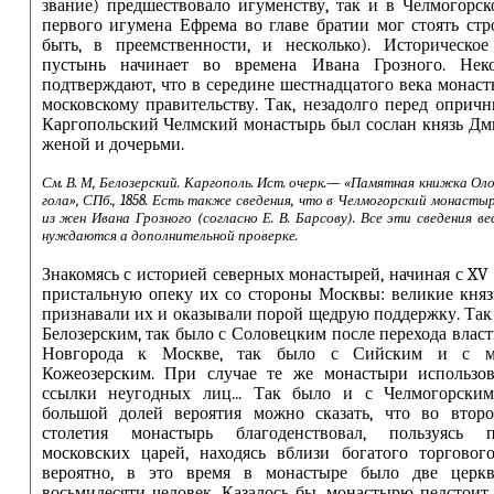
звание) предшествовало игуменству, так и в Челмогорс
первого игумена Ефрема во главе братии мог стоять стр
быть, в преемственности, и несколько). Историческо
пустынь начинает во времена Ивана Грозного. Неко
подтверждают, что в середине шестнадцатого века монаст
московскому правительству. Так, незадолго перед опрични
Каргопольский Челмский монастырь был сослан князь Дм
женой и дочерьми.
См. В. М, Белозерский. Каргополь. Ист. очерк.— «Памятная книжка Оло
гола», СПб., 1858. Есть также сведения, что в Челмогорский монасты
из жен Ивана Грозного (согласно Е. В. Барсову). Все эти сведения 
нуждаются а дополнительной проверке.
Знакомясь с историей северных монастырей, начиная с XV
пристальную опеку их со стороны Москвы: великие княз
признавали их и оказывали порой щедрую поддержку. Так
Белозерским, так было с Соловецким после перехода влас
Новгорода к Москве, так было с Сийским и с м
Кожеозерским. При случае те же монастыри использов
ссылки неугодных лиц... Так было и с Челмогорски
большой долей вероятия можно сказать, что во втор
столетия монастырь благоденствовал, пользуясь по
московских царей, находясь вблизи богатого торговог
вероятно, в это время в монастыре было две церк
восьмидесяти человек. Казалось бы, монастырю педстоит 