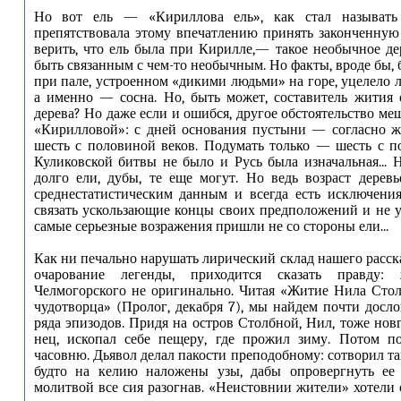
Но вот ель — «Кириллова ель», как стал называть 
препятствовала этому впечатлению принять законченную
верить, что ель была при Кирилле,— такое необычное де
быть связанным с чем-то необычным. Но факты, вроде бы, 
при пале, устроенном «дикими людьми» на горе, уцелело 
а именно — сосна. Но, быть может, составитель жития
дерева? Но даже если и ошибся, другое обстоятельство ме
«Кирилловой»: с дней основания пустыни — согласно
шесть с половиной веков. Подумать только — шесть с 
Куликовской битвы не было и Русь была изначальная... Н
долго ели, дубы, те еще могут. Но ведь возраст дерев
среднестатистическим данным и всегда есть исключени
связать ускользающие концы своих предположений и не у
самые серьезные возражения пришли не со стороны ели...
Как ни печально нарушать лирический склад нашего расск
очарование легенды, приходится сказать правду:
Челмогорского не оригинально. Читая «Житие Нила Стол
чудотворца» (Пролог, декабря 7), мы найдем почти досл
ряда эпизодов. Придя на остров Столбной, Нил, тоже нов
нец, ископал себе пещеру, где прожил зиму. Потом п
часовню. Дьявол делал пакости преподобному: сотворил та
будто на келию наложены узы, дабы опровергнуть ее 
молитвой все сия разогнав. «Неистовнии жители» хотели 