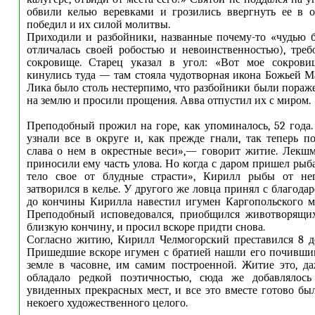
обвили келью веревками и грозились ввергнуть ее в о
победил и их силой молитвы.
Приходили и разбойники, названные почему-то «чудью б
отличалась своей робостью и невоинственностью), тре
сокровище. Старец указал в угол: «Вот мое сокрови
кинулись туда — там стояла чудотворная икона Божьей М
Лика было столь нестерпимо, что разбойники были пораж
на землю и просили прощения. Авва отпустил их с миром.
Преподобный прожил на горе, как упоминалось, 52 года. 
узнали все в округе и, как прежде гнали, так теперь п
слава о нем в окрестные веси»,— говорит житие. Лекш
приносили ему часть улова. Но когда с даром пришел рыб
тело свое от блудные страсти», Кирилл рыбы от не
затворился в келье. У другого же ловца принял с благода
до кончины Кирилла навестил игумен Каргопольcкого м
Преподобный исповедовался, приобщился животворящих
близкую кончину, и просил вскоре придти снова.
Согласно житию, Кирилл Челмогорский преставился 8 де
Пришедшие вскоре игумен с братией нашли его почивши
земле в часовне, им самим построенной. Житие это, д
обладало редкой поэтичностью, сюда же добавлялось
увиденных прекрасных мест, и все это вместе готово бы
некоего художественного целого.