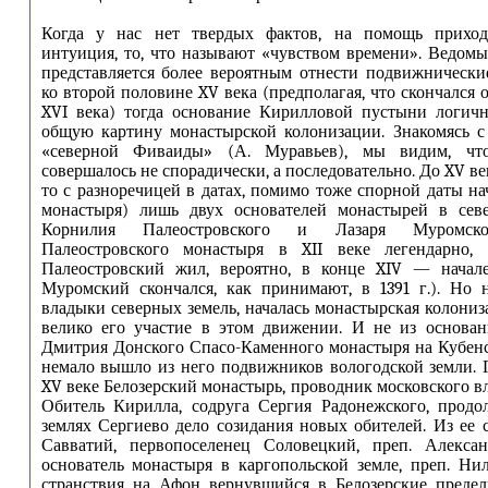
Когда у нас нет твердых фактов, на помощь приход
интуиция, то, что называют «чувством времени». Ведом
представляется более вероятным отнести подвижническ
ко второй половине XV века (предполагая, что скончался 
XVI века) тогда основание Кирилловой пустыни логичн
общую картину монастырской колонизации. Знакомясь с
«северной Фиваиды» (А. Муравьев), мы видим, чт
совершалось не спорадически, а последовательно. До XV ве
то с разноречицей в датах, помимо тоже спорной даты на
монастыря) лишь двух основателей монастырей в се
Корнилия Палеостровского и Лазаря Муромско
Палеостровского монастыря в XII веке легендарно,
Палеостровский жил, вероятно, в конце XIV — начале
Муромский скончался, как принимают, в 1391 г.). Но 
владыки северных земель, началась монастырская колониз
велико его участие в этом движении. И не из основан
Дмитрия Донского Спасо-Каменного монастыря на Кубенск
немало вышло из него подвижников вологодской земли. Г
XV веке Белозерский монастырь, проводник московского в
Обитель Кирилла, содруга Сергия Радонежского, продо
землях Сергиево дело созидания новых обителей. Из ее 
Савватий, первопоселенец Соловецкий, преп. Алекса
основатель монастыря в каргопольской земле, преп. Ни
странствия на Афон вернувшийся в Белозерские преде