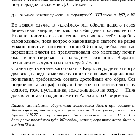
подтверждает академик Д. С. Лихачев .
Д. С. Лихачев. Развитие русской литературы X—XVII веков. Л., 1973, с. 15
Во всяком случае, в «клеймах» мы обрели нашего героя,
Безвестный клирик, он взял на себя дело прославления м
Вполне понятно его опасение земных властей: подобн
самовольным, пока вопрос о канонизации святого не реше
можно понять из контекста записей Иоанна, не был еще ка
церковные власти не препятствовали его местному почи
был канонизирован в народном сознании. Выразит
религиозного чувства и стал иерей Иоанн.
С дней пустыннического подвига Кирилла до дней агиогр
два века, народная молва сохранила лишь имя подвижника
почитания, требовалось создать достойный его образ. Со
подобию», агиограф избрал близкое по обстоятельства
святого, тоже пустынника, тоже жившего на озере — Нила
добавлением эпизодов из жития Александра Свирского.
Какими житийными сборниками пользовался Иоанн при составле
Челмогорского, мы не беремся установить. В его распоряжении м
Пролог 1675-77 гг., куда впервые было включено житие Нила Сто
датировке последнего чуда 1674 годом, житие, вероятнее всего, было с
х годов XVII в.
В составлении службы преподобному требовало