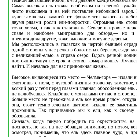
темной застывшей водой, в его дальнем конце скользила ло
Самая высокая ель стояла особняком на зеленой лужай
чисто выкошена и на ней поставлен небольшой зарод. 
кучи замшелых камней от фундамента какого-то небол
двумя рядами росли ели-подростки. Огромная ель стоя
точке холма, а так, как ставили на Севере шатровые цер
спаде и наиболее выигрышно для обзора,— но и
превосходила другие, тоже высокие и могучие деревья.
Мы расположились в палатках за чертой бывшей ограды
одной стороны у нас речка в болотистых берегах, сзади м
с великаншей-елью, а справа озеро. Вдоль речной доли
постоянно тянул ветерок и сгонял комара-мошку. Лучше
найти. И началась для нас привольная жизнь...
Высокое, выдающееся это место — Челма-гора — издали ви
смотришь, с поля, с луговой низины отовсюду заметное,
всякий раз у тебя перед глазами главная, обособленная ел
не налюбуешься. Кладбище с могилками от нас в стороне,
больше место не тревожим, а ель все время рядом, откуд
она, стоит темно-зеленым шатром, издали ее заметиш
проходишь. Так привязались мы к ели, как к своему
обозначила.
Сначала, когда тянуло побродить по окрестностям, на
посидеть, не так на нее обращал внимание, но потом, ко
осмотрел, понимаешь, что ель здесь главное чудо, а п