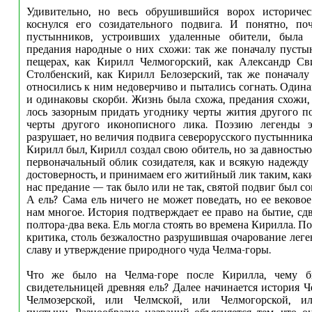
Удивительно, но весь обрушившийся ворох историче
коснулся его созидательного подвига. И понятно, по
пустынников, устроивших удаленные обители, была 
предания народные о них схожи: так же поначалу пуст
пещерах, как Кирилл Челмогорский, как Александр Св
Столбенский, как Кирилл Белозерский, так же поначал
относились к ним недоверчиво и пытались согнать. Один
и одинаковы скорби. Жизнь была схожа, предания схожи, 
лось зазорным придать угоднику черты жития другого п
черты другого иконописного лика. Поэзию легенды э
разрушает, но величия подвига северорусского пустынника
Кирилл был, Кирилл создал свою обитель, но за давность
первоначальный облик созидателя, как и всякую надежду
достоверность, и принимаем его житийный лик таким, как
нас предание — так было или не так, святой подвиг был с
А ель? Сама ель ничего не может поведать, но ее веково
нам многое. История подтверждает ее право на бытие, сд
полтора-два века. Ель могла стоять во времена Кирилла. П
критика, столь безжалостно разрушившая очарование леге
славу и утверждение природного чуда Челма-горы.
Что же было на Челма-горе после Кирилла, чему б
свидетельницей древняя ель? Далее начинается история Ч
Челмозерской, или Челмской, или Челмогорской, ил