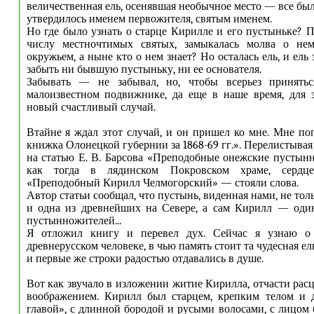
величественная ель, осенявшая необычное место — все было
утвердилось именем первожителя, святым именем.
Но где было узнать о старце Кирилле и его пустыньке? 
числу местночтимых святых, замыкалась молва о не
окружьем, а ныне кто о нем знает? Но осталась ель, и ель 
забыть ни бывшую пустыньку, ни ее основателя.
Забывать — не забывал, но, чтобы всерьез принять
малоизвестном подвижнике, да еще в наше время, для 
новый счастливый случай.
Втайне я ждал этот случай, и он пришел ко мне. Мне по
книжка Олонецкой губернии за 1868-69 гг.». Перелистывая 
на статью Е. В. Барсова «Преподобные онежские пустын
как тогда в лядинском Покровском храме, сердце 
«Преподобный Кирилл Челмогорский» — стояли слова.
Автор статьи сообщал, что пустынь, виденная нами, не тол
и одна из древнейших на Севере, а сам Кирилл — оди
пустынножителей...
Я отложил книгу и перевел дух. Сейчас я узнаю о 
древнерусском человеке, в чью память стоит та чудесная ель
и первые же строки радостью отдавались в душе.
Вот как звучало в изложении житие Кирилла, отчасти рас
воображением. Кирилл был старцем, крепким телом и д
главой», с длинной бородой и русыми волосами, с лицом