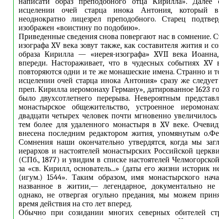
написати образ преподобного отца Кирилла». Далее 
исцелении очей старца инока Антония, который 
неоднократно лицезрел преподобного. Старец подтвер
изображен «воистину по подобию».
Приведенные сведения снова повергают нас в сомнение. 
изографа XV века зовут также, как составителя жития и с
образа Кирилла — «иерея-изографа» XVII века Иоанна,
впереди. Настораживает, что в чудесных событиях XV 
повторяются одни и те же монашеские имена. Странно и то
исцелении очей старца инока Антония» сразу же следует
преп. Кирилла иеромонаху Герману», датированное 1623 го
было двухсотлетнего перерыва. Невероятным представл
монастырское общежительство, устроенное иеромона
двадцати четырех человек почти мгновенно увеличилось 
тем более для удаленного монастыря в XV веке. Очевид
внесена последним редактором жития, упомянутым о.Фе
Сомнения наши окончательно утвердятся, когда мы заг
иерархов и настоятелей монастырских Российской церкв
(СПб., 1877) и увидим в списке настоятелей Челмогорско
за «св. Кирилл, основатель...» (даты его жизни историк
(игум.) 1544». Таким образом, имя монастырского нач
названное в житии,— легендарное, документально не 
однако, не отвергая огульно предания, мы можем приня
время действия на сто лет вперед.
Обычно при созидании многих северных обителей стр