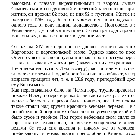
высоким, с глазами выразительными и взором, дыша
Сомневаться в его духовной и телесной крепости не прих
житию, он прожил 82 года, из них 52 в пустыни. Житие н
рождения 1286 год. Был он уроженцем новгородской 
одного года от роду принял монашество в Новгороде, в
Римлянина, где пробыл шесть лет. Затем три года странс
монастырям, пока не пришел в здешние места.
От начала XIV века до нас не дошло летописных упо
Каргополе и каргопольской земле. Однако какое-то пос
Онеги существовало, и пустынник мог пройти оттуда чере
— так называемые «печища» (память о них сохранилась
Печникова на пути к Лекшмозеру), мог и иными путям
заволочские земли. Подробностей житие не сообщает, утве
возрасте тридцати лет, т. е. в 1316 году, преподобный до
ему Богом места.
Как первоначально было на Челма-горе, трудно представи
похоже. И лес, и озеро, и речка были такими же, разве что 
менее заболочены и речка была полноводнее. Лес покр
также стояли над кручей красивые вековые деревья. Не
ногой зеленый подстил мха был сплошь усеян черникой и 
было сухое и удобное. Под горой небесным оком сияло оз
горы тоя не велико зело, но всяким ягодичием и древ
вельми бе гора сия красива и никому же от челове
пребывающу, и возрадовался преподобный Кирилл дух