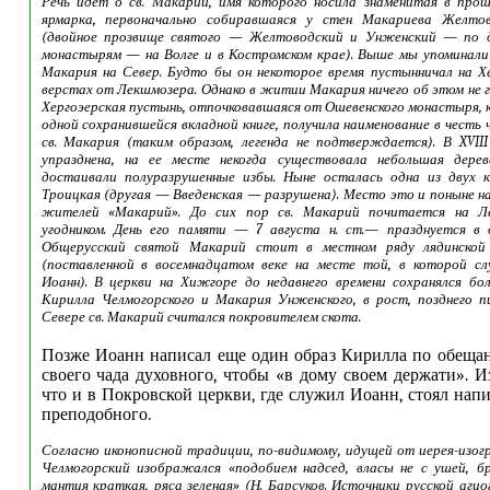
Речь идет о св. Макарии, имя которого носила знаменитая в про
ярмарка, первоначально собиравшаяся у стен Макариева Желто
(двойное прозвище святого — Желтоводский и Унженский — по 
монастырям — на Волге и в Костромском крае). Выше мы упоминали
Макария на Север. Будто бы он некоторое время пустынничал на Х
верстах от Лекшмозера. Однако в житии Макария ничего об этом не г
Хергоэерская пустынь, отпочковавшаяся от Ошевенского монастыря, 
одной сохранившейся вкладной книге, получила наименование в честь
св. Макария (таким образом, легенда не подтверждается). В XVII
упразднена, на ее месте некогда существовала небольшая дерев
достаивали полуразрушенные избы. Ныне осталась одна из двух 
Троицкая (другая — Введенская — разрушена). Место это и поныне н
жителей «Макарий». До сих пор св. Макарий почитается на Л
угодником. День его памяти — 7 августа н. ст.— празднуется в 
Общерусский святой Макарий стоит в местном ряду лядинской 
(поставленной в восемнадцатом веке на месте той, в которой сл
Иоанн). В церкви на Хижгоре до недавнего времени сохранялся б
Кирилла Челмогорского и Макария Унженского, в рост, позднего п
Севере св. Макарий считался покровителем скота.
Позже Иоанн написал еще один образ Кирилла по обеща
своего чада духовного, чтобы «в дому своем держати». Из
что и в Покровской церкви, где служил Иоанн, стоял нап
преподобного.
Согласно иконописной традиции, по-видимому, идущей от иерея-изог
Челмогорский изображался «подобием надсед, власы не с ушей, б
мантия краткая, ряса зеленая» (Н. Барсуков. Источники русской агиогр