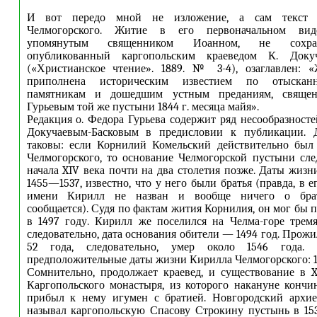
И вот передо мной не изложение, а сам текст 
Челмогорского. Житие в его первоначальном виде
упомянутым священником Иоанном, не сохран
опубликованный каргопольским краеведом К. Докуч
(«Христианское чтение». 1889. № 3-4), озаглавлен: «
приполнена историческим известием по отыскан
памятникам и дошедшим устным преданиям, свяще
Гурьевым той же пустыни 1844 г. месяца майя».
Редакция о. Федора Гурьева содержит ряд несообразносте
Докучаевым-Басковым в предисловии к публикации. 
таковы: если Корнилий Комельский действительно был
Челмогорского, то основание Челмогорской пустыни сле
начала XIV века почти на два столетия позже. Даты жизн
1455—1537, известно, что у него были братья (правда, в 
имени Кирилл не назван и вообще ничего о брат
сообщается). Судя по фактам жития Корнилия, он мог бы 
в 1497 году. Кирилл же поселился на Челма-горе трем
следовательно, дата основания обители — 1494 год. Прож
52 года, следовательно, умер около 1546 года. 
предположительные даты жизни Кирилла Челмогорского: 
Сомнительно, продолжает краевед, и существование в 
Каргопольского монастыря, из которого накануне конч
прибыл к нему игумен с братией. Новгородский архи
называл каргопольскую Спасову Строкину пустынь в 15