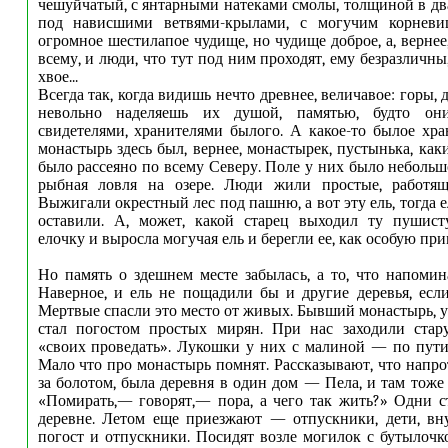
чешуйчатый, с янтарными натеками смолы, толщиной в два
под нависшими ветвями-крылами, с могучим корневи
огромное шестилапое чудище, но чудище доброе, а, верне
всему, и люди, что тут под ним проходят, ему безразличны
хвое...
Всегда так, когда видишь нечто древнее, величавое: горы, 
невольно наделяешь их душой, памятью, будто о
свидетелями, хранителями былого. А какое-то былое хр
монастырь здесь был, вернее, монастырек, пустынька, как
было рассеяно по всему Северу. Поле у них было небольшо
рыбная ловля на озере. Люди жили простые, работящи
Выжигали окрестный лес под пашню, а вот эту ель, тогда 
оставили. А, может, какой старец выходил ту пушис
елочку и выросла могучая ель и берегли ее, как особую при
Но память о здешнем месте забылась, а то, что напомин
Наверное, и ель не пощадили бы и другие деревья, есл
Мертвые спасли это место от живых. Бывший монастырь, у
стал погостом простых мирян. При нас заходили стар
«своих проведать». Лукошки у них с малиной — по пути
Мало что про монастырь помнят. Рассказывают, что напро
за болотом, была деревня в один дом — Пела, и там тоже
«Помирать,— говорят,— пора, а чего так жить?» Одни с
деревне. Летом еще приезжают — отпускники, дети, вн
погост и отпускники. Посидят возле могилок с бутылочко