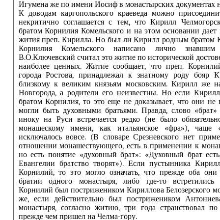
Игумена же по имени Иосиф в монастырских документах н
К доводам каргопольского краеведа можно присоедини
некритично соглашается с тем, что Кирилл Челмогор
братом Корнилия Комельского и на этом основании дает
жития преп. Кирилла. Но был ли Кирилл родным братом
Корнилия Комельского написано лично знавшим 
В.О.Ключевский считал это житие по исторической достов
наиболее ценных. Житие сообщает, что преп. Корнили
города Ростова, принадлежал к знатному роду бояр К
близкому к великим князьям московским. Кирилл же н
Новгорода, а родители его неизвестны. Но если Кирил
братом Корнилия, то это еще не доказывает, что они не 
могли быть духовными братьями. Правда, слово «брат»
иноку на Руси встречается редко (не было обязательн
монашескому имени, как итальянское «фра»), чаще 
исключалось вовсе. (В словаре Срезневского нет прим
отношении монашествующего, есть в применении к мона
но есть понятие «духовный брат»: «Духовный брат ест
Евангелии братство творят»). Если пустынника Кирилл
Корнилий, то это могло означать, что прежде оба они
братии одного монастыря, либо где-то встретились
Корнилий был пострижеником Кириллова Белозерского м
же, если действительно был пострижеником Антониев
монастыря, согласно житию, три года странствовал по
прежде чем пришел на Челма-гору.