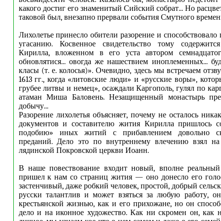
какого достиг его знаменитый Сийский собрат... Но расцве
таковой был, внезапно прервали события Смутного времен
Лихолетье принесло обители разорение и способствовало
угасанию. Косвенное свидетельство тому содержитс
Кирилла, вложенном в его уста автором семнадца­тог
обновлятися... овогда же нашествием иноплеменных... бу
класы (т. е. колосья)». Очевидно, здесь мы встречаем отзв
1613 гг., когда «литовские люди» и «русские воры», кот
грубее литвы и немец», осаждали Каргополь, гулял по кар
атаман Миша Баловень. Незащищенный монастырь пре
добычу...
Разорение лихолетья объясняет, почему не осталось ника
документов и составителю жития Кирилла пришлось со
подобию» иных житий с прибавлением довольно с
преданий. Дело это по внутреннему влечению взял на
лядинской Покровской церкви Иоанн.
В наше повествование входит новый, вполне реальный
пришел к нам со страниц жития — оно донесло его голо
застенчивый, даже робкий человек, простой, добрый сельс
русски талантлив и может взяться за любую работу, о
крестьянской жизнью, как и его прихожане, но он спосо
дело и на иконное художество. Как ни скромен он, как н