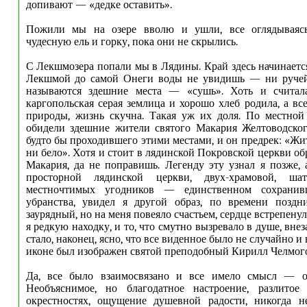
допивают — «дедке оставить».
Пожили мы на озере вволю и ушли, все оглядываясь
чудесную ель и горку, пока они не скрылись.
С Лекшмозера попали мы в Лядины. Край здесь начинается
Лекшмой до самой Онеги воды не увидишь — ни ручейк
называются здешние места — «сушь». Хоть и считал
каргопольская серая землица и хорошо хлеб родила, а вс
природы, жизнь скучна. Такая уж их доля. По местной 
обидели здешние жители святого Макария Желтоводског
будто бы проходившего этими местами, и он предрек: «Жит
ни бело». Хотя и стоит в лядинской Покровской церкви о
Макария, да не поправишь. Легенду эту узнал я позже, 
просторной лядинской церкви, двух-храмовой, ша
местночтимых угодников — единственном сохранив
убранства, увидел я другой образ, по времени позд
заурядный, но на меня повеяло счастьем, сердце встрепенул
я редкую находку, и то, что смутно вызревало в душе, внез
стало, наконец, ясно, что все виденное было не случайно и
иконе был изображен святой преподобный Кирилл Челмог
Да, все было взаимосвязано и все имело смысл — озе
Необъяснимое, но благодатное настроение, разлитое
окрестностях, ощущение душевной радости, никогда н