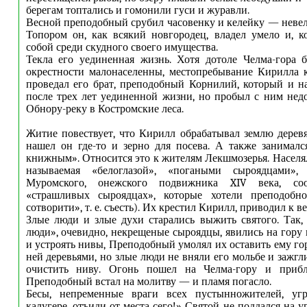
берегам топтались и гомонили гуси и журавли.
Весной преподобный срубил часовенку и келейку — неве
Топором он, как всякий новгородец, владел умело и, к
собой среди скудного своего имущества.
Текла его уединенная жизнь. Хотя дотоле Челма-гора 
окрестности малонаселенны, местопребывание Кирилла 
проведал его брат, преподобный Корнилий, который и на
после трех лет уединенной жизни, но пробыл с ним нед
Обнору-реку в Костромские леса.
Житие повествует, что Кирилл обрабатывал землю дерев
нашел он где-то и зерно для посева. А также занимал
книжным». Относится это к жителям Лекшмозерья. Населял
называемая «белоглазой», «погаными сыроядцами»,
Муромского, онежского подвижника XIV века, с
«страшливых сыроядцах», которые хотели преподобн
сотворити», т. е. съесть). Их крестил Кирилл, приводил к в
Злые люди и злые духи старались выжить святого. Так
люди», очевидно, некрещеные сыроядцы, явились на гору 
и устроять нивы, Преподобный умолял их оставить ему го
ней деревьями, но злые люди не вняли его мольбе и зажгл
очистить ниву. Огонь пошел на Челма-гору и прибл
Преподобный встал на молитву — и пламя погасло.
Бесы, непременные враги всех пустынножителей, уг
калугере, отъиди от места сего!» Святой не поддался на у