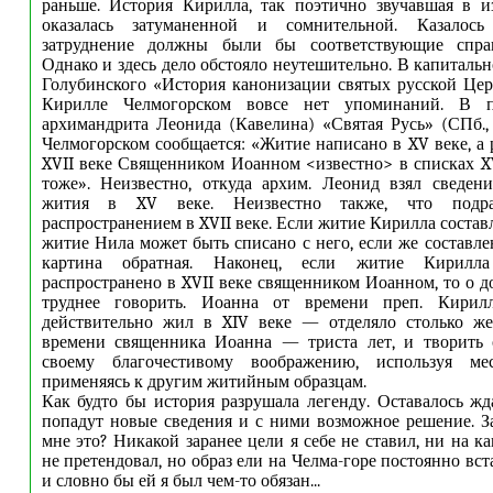
раньше. История Кирилла, так поэтично звучавшая в и
оказалась затуманенной и сомнительной. Казалось
затруднение должны были бы соответствующие справ
Однако и здесь дело обстояло неутешительно. В капитальн
Голубинского «История канонизации святых русской Церк
Кирилле Челмогорском вовсе нет упоминаний. В п
архимандрита Леонида (Кавелина) «Святая Русь» (СПб.,
Челмогорском сообщается: «Житие написано в XV веке, а 
XVII веке Священником Иоанном <известно> в списках XV
тоже». Неизвестно, откуда архим. Леонид взял сведен
жития в XV веке. Неизвестно также, что подра
распространением в XVII веке. Если житие Кирилла составл
житие Нила может быть списано с него, если же составлен
картина обратная. Наконец, если житие Кирилл
распространено в XVII веке священником Иоанном, то о д
труднее говорить. Иоанна от времени преп. Кири
действительно жил в XIV веке — отделяло столько же,
времени священника Иоанна — триста лет, и творить
своему благочестивому воображению, используя мес
применяясь к другим житийным образцам.
Как будто бы история разрушала легенду. Оставалось жда
попадут новые сведения и с ними возможное решение. 
мне это? Никакой заранее цели я себе не ставил, ни на к
не претендовал, но образ ели на Челма-горе постоянно вс
и словно бы ей я был чем-то обязан...