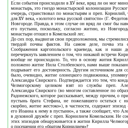
Если события происходили в XV веке, вряд ли он мог мин
монастырь, это гнездо монастырской колонизации Русског
очередь, странствовал по монастырям и преп. Корнилий,
для XV века, «золотого века русской святости» (Г. Федотов
Новгороде. Правда, в этом случае он вряд ли смог бы на
его пустыни, поскольку, согласно житию, из Новгород
монастыри отошел в Комельский лес.
До сих пор, выдвигая свои предположения, мы стремилис
твердой почвы фактов. На самом деле, почва эта с
Соображения каргопольского краеведа, как и наши до
перечеркнуть заявлением о том, что никакой встречи Кир
вообще не происходило. То, что в основу жития Кирил
положено житие Нила Столбенского, нами выше показано
подрывает его достоверность. Другим источником для с
было, очевидно, житие олонецкого подвижника, упомяну
Александра Свирского. Подтверждается это тем, что конд
Челмогорскому целиком взят из службы преп. Але
Александра Свирского (во многом составленное по обра
Радонежского, которое рассказывает, между прочим, о пр
пустынь брата Стефана, не пожелавшего остаться с н
скорбно, житие жестоко»), в частности, содержит эпизод
его Иоанна к нему в пустыню», а также сообщает, что Ал
в духовной дружбе с преп. Корнилием Комельским. Не со
этих эпизодов обнаруживается в житии Кирилла Челмогорс
о посещении его «братом Корнилием»?