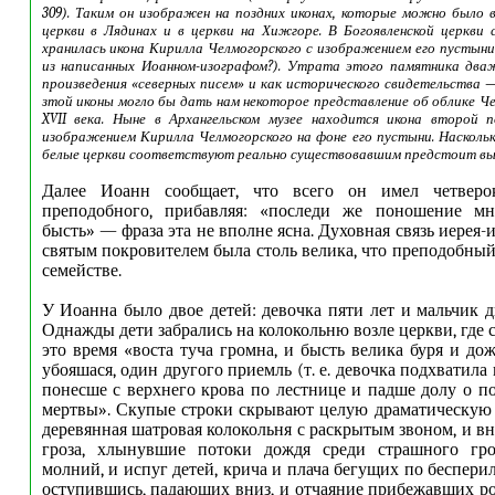
309). Таким он изображен на поздних иконах, которые можно было 
церкви в Лядинах и в церкви на Хижгоре. В Богоявленской церкви 
хранилась икона Кирилла Челмогорского с изображением его пустын
из написанных Иоанном-изографом?). Утрата этого памятника два
произведения «северных писем» и как исторического свидетельства 
зтой иконы могло бы дать нам некоторое представление об облике Ч
XVII века. Ныне в Архангельском музее находится икона второй 
изображением Кирилла Челмогорского на фоне его пустыни. Насколь
белые церкви соответствуют реально существовавшим предстоит вы
Далее Иоанн сообщает, что всего он имел четверок
преподобного, прибавляя: «последи же поношение м
бысть» — фраза эта не вполне ясна. Духовная связь иерея-
святым покровителем была столь велика, что преподобный
семействе.
У Иоанна было двое детей: девочка пяти лет и мальчик д
Однажды дети забрались на колокольню возле церкви, где 
это время «воста туча громна, и бысть велика буря и до
убояшася, один другого приемль (т. е. девочка подхватила
понесше с верхнего крова по лестнице и падше долу о п
мертвы». Скупые строки скрывают целую драматическую 
деревянная шатровая колокольня с раскрытым звоном, и в
гроза, хлынувшие потоки дождя среди страшного гр
молний, и испуг детей, крича и плача бегущих по беспери
оступившись, падающих вниз, и отчаяние прибежавших род