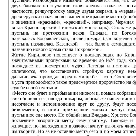
пустыни. Разнообразие названий объясняется тем, что о
двух близких по звучанию слов: «челма» означает по-с
частности, речку-протоку между двумя озерами, а «черма
древнерусски означало возвышенное красивое место (воо
в значении «красный», «красивый», например, Чермная 
встал Красногорский Пинежский монастырь). Столь же р
пустынь на протяжении веков. Сначала, по Богояв
называлась Богоявленской, после пожара был возведен 
пустынь называлась Казанской — так было в семнадцатом
названию нового храма стала Покровской.
Житие Кириллово повествует о последующих по Кири
значительными пропусками во времени до 1674 года, ко
последнее из посмертных чудес. Легенда и история зд
сплетаются, что восстановить стройную картину нев
дальние века проходят перед нами не безгласно. Состави
в уста преподобного такое предсмертное пророчество на 
судьбе своей пустыни:
«Место сие будет в пребывании иноком и, помале собравше
сие обновляться, овогда пожаром, овогда же нашествием 
несогласие и неповиновение друг ко другу, будут пос
безвременно, и инии приходящие монахи начнут вла
пустынное сие место. Но общий наш Владыка Христос Бог
посмеяние разорятися месту сему святому. Такожде и 
живущие, по навождению вражию, начнут изгонять живу
им творити. Но аз не оставлю места сего и по моем отше