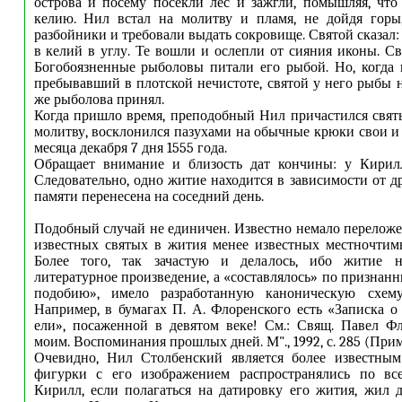
острова и посему посекли лес и зажгли, помышляя, чт
келию. Нил встал на молитву и пламя, не дойдя горы,
разбойники и требовали выдать сокровище. Святой сказал:
в келий в углу. Те вошли и ослепли от сияния иконы. Св
Богобоязненные рыболовы питали его рыбой. Но, когда
пребывавший в плотской нечистоте, святой у него рыбы н
же рыболова принял.
Когда пришло время, преподобный Нил причастился святы
молитву, восклонился пазухами на обычные крюки свои и 
месяца декабря 7 дня 1555 года.
Обращает внимание и близость дат кончины: у Кирил
Следовательно, одно житие находится в зависимости от д
памяти перенесена на соседний день.
Подобный случай не единичен. Известно немало перелож
известных святых в жития менее известных местночтим
Более того, так зачастую и делалось, ибо житие н
литературное произведение, а «составлялось» по признан
подобию», имело разработанную каноническую схему
Например, в бумагах П. А. Флоренского есть «Записка о
ели», посаженной в девятом веке! См.: Свящ. Павел Ф
моим. Воспоминания прошлых дней. М"., 1992, с. 285 (Приме
Очевидно, Нил Столбенский является более известным
фигурки с его изображением распространялись по вс
Кирилл, если полагаться на датировку его жития, жил 