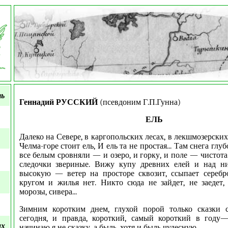
ть
Геннадий РУССКИЙ
(псевдоним Г.П.Гунна)
ЕЛЬ
Далеко на Севере, в каргопольских лесах, в лекшмозерских
Челма-горе стоит ель, И ель та не простая... Там снега глуб
все белым сровняли — и озеро, и горку, и поле — чистота
следочки звериные. Вижу купу древних елей и над н
высокую — ветер на просторе сквозит, ссыпает серебр
кругом и жилья нет. Никто сюда не зайдет, не заедет, 
морозы, сивера...
Зимним коротким днем, глухой порой только сказки с
сегодня, и правда, короткий, самый короткий в году—
ых
начинаю я не сказку, а быль, хотя и быль чудесную.