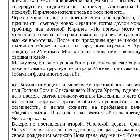
восхощет». Схожие пророчества найдем мы и в житиях 
северорусских подвижников, например, Александра О
пожалуй, Кириллово исполнилось во всей полноте...
Через несколько лет по преставлении преподобного, 
пришел от Новеграда монах Серапион, потом другой мон
гробницу над могилой Кирилла. «Но понеже место т
утешения не имуще, того ради поживше три лета в пустын
амо же восхотеша». После них приходили другие иноки 
пустыннолюбцы» и жили на горе, пока иеромонах Ар
общину из 24 иноков. Монахи «сотвориша нивы около п
овощия и хлеба».
Между тем, молва о преподобном разнеслась далеко: «про
даже до самого царствующего града Москвы и до самого
{обычная фраза многих житий).
«И Божию помощиго и молитвами преподобного возвиг
имя Господа Бога и Спаса нашего Иисуса Христа, чудного
да в пределе святые великомученицы Екатерины в лето 69
«И оттоле собрашася братия в обитель преподобного не
осьмидесяти, и начата созидати на пребывание кел
общежительство. И оттоле начат зватися обитель преп
Челмогорского».
Вскоре, по поставлении второй, Успенской церкви, бра
Челму гору, во обитель преподобного, изографа, мужа иск
своем, рождением великого Нова града, ему же имя Иоанн