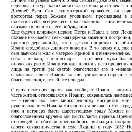
личное, мы узнаем кое-что о нем самом и даже о его семей
верующая натура, каких много дал семнадцатый век — п
Древней Руси. Сам лекшмозерский уроженец, он горе
восторгом перед Божьим угодником, просиявшем в з
посвятил себя всецело его прославлению. Таинственны
оказывал влияние на его побуждения.
Еще будучи клириком церкви Петра и Павла в веси Лекш
поныне называется сельская церковь каменной постройки,
прежней деревянной), что в десяти поприщах от обит
Иоанн сподобился дивного видения. В то время он, еще 
был дьячком и жил с матерью Ириной в избенке-келейке. 
себя в церкви, а в притворе — стоящего мужа благо
иноческих ризах. Иоанн трижды просил у него прощения и
лищь на третий раз святой благословил его и «невиди
слышавшая слова Иоанна во сне, удивленно спросила, 
благословения, и тот ей все поведал.
Спустя некоторое время, как сообщает Иоанн,— можно 
часть жития, относящаяся к Иоанну, сохранилась наимене
— «изволи Бог мне многогрешному восприяти чин 
рукоположением Никона митрополита великого Нова град
иже и патриарх бысть царствующему граду Москве и в
благословением вручено ми бысть пасти церковь Пречи
отстоящей от обители преподобного пятнадцать поприщ
своего священничества в селе Лядины в году 1652 И