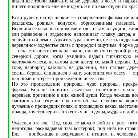
виденные тобой замечательные деревья в лесах и парках
ничего подобного еще не видано. Ни по высоте, ни по крас
Если рубить шатер церкви — совершенней формы не найт
разлапясь, ровным конусом, обрисованным плавной,
Вершина ее осыпана шишками и где-то там, в гущине, жив
ели раздвоена и отдаленно напоминает главку шатра, 
чешуйчатый лемех. Архитектура, конечно, не есть подража
деревянном зодчестве связь с природой ощутима. Форма д
— ель. Это постигаешь наглядно, плывя по северной реке
северной дороге, когда увидишь издали гигантскую е
частоколом леса, на самом деле шатер сельской церкви. Зд
горе, наоборот, казалось на удалении, что старые дерев
сосны, березы, слившиеся в одну живописную массу,— стр
над ними шатер — произведение искусства.
Но это произведение природы, чудо природы, прекр
формы. Вполне понятно языческое почитание таких 
деревьев, признание в них живой души. Когда лежишь воз
смотришь на текучие над ним облака, слушаешь шорох 
думаешь о прошедших годах, о прошедших веках, выстоян
правда, хочется верить, что есть у него душа, мудрая и добра
Чудесная эта ель! Под свод ее можно войти в рост (кто-
непогоды, раскладывал там костерок), под ним не стра
Ель — прибежище и зверушкам, и птицам, и, человеку.