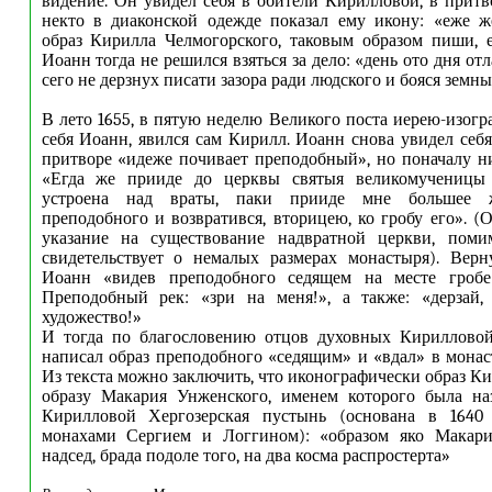
видение. Он увидел себя в обители Кирилловой, в притв
некто в диаконской одежде показал ему икону: «еже ж
образ Кирилла Челмогорского, таковым образом пиши, 
Иоанн тогда не решился взяться за дело: «день ото дня отл
сего не дерзнух писати зазора ради людского и бояся земных
В лето 1655, в пятую неделю Великого поста иерею-изогр
себя Иоанн, явился сам Кирилл. Иоанн снова увидел себя
притворе «идеже почивает преподобный», но поначалу ни
«Егда же прииде до церквы святыя великомученицы 
устроена над враты, паки прииде мне большее 
преподобного и возвратився, вторицею, ко гробу его». (
указание на существование надвратной церкви, поми
свидетельствует о немалых размерах монастыря). Верн
Иоанн «видев преподобного седящем на месте гробе
Преподобный рек: «зри на меня!», а также: «дерзай,
художество!»
И тогда по благословению отцов духовных Кириллово
написал образ преподобного «седящим» и «вдал» в монаст
Из текста можно заключить, что иконографически образ К
образу Макария Унженского, именем которого была на
Кирилловой Хергозерская пустынь (основана в 1640
монахами Сергием и Логгином): «образом яко Макар
надсед, брада подоле того, на два косма распростерта»