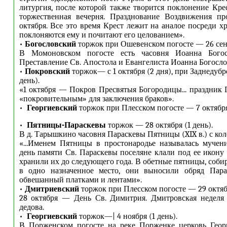
литургия, после которой также творится поклонение Кре
торжественная вечерня. Празднование Воздвижения пр
октября. Все это время Крест лежит на аналое посреди х
поклоняются ему и почитают его целованием».
•
Богословский
торжок при Ошевенском погосте — 26 сентя
В Момоновском погосте есть часовня Иоанна Богосл
Преставление Св. Апостола и Евангелиста Иоанна Богосло
•
Покровский
торжок— с 1 октября (2 дня), при Заднедубр
день).
«1 октября — Покров Пресвятыя Богородицы... праздник 
«покровительным» для заключения браков».
•
Георгиевский
торжок при Плесском погосте — 7 октября 
•
Пятницы-Параскевы
торжок — 28 октября (1 день).
В д. Тарышкино часовня Параскевы Пятницы (XIX в.) с кол
«...Именем Пятницы в простонародье называлась мучен
день памяти Св. Параскевы поселяне клали под ее икону
хранили их до следующего года. В обетные пятницы, соби
в одно назначенное место, они выносили обряд Пара
обвешанный платками и лентами».
•
Дмитриевский
торжок при Плесском погосте — 29 октябр
28 октября — День Св. Димитрия. Дмитровская неделя 
дедова.
•
Георгиевский
торжок—| 4 ноября (1 день).
В Порженском погосте на реке Порженке церковь Геор