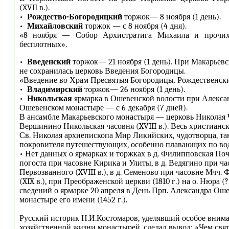
(XVII в.).
•
Рождество-Богородицкий
торжок— 8 ноября (1 день).
•
Михайловский
торжок — с 8 ноября (4 дня).
«8 ноября — Собор Архистратига Михаила и прочи
бесплотных».
•
Введенский
торжок— 21 ноября (1 день). При Макарьев
не сохранилась церковь Введения Богородицы.
«Введение во Храм Пресвятыя Богородицы. Рождественски
•
Владимирский
торжок— 26 ноября (1 день).
•
Никольская
ярмарка в Ошевенской волости при Алекса
Ошевенском монастыре — с 6 декабря (7 дней).
В ансамбле Макарьевского монастыря — церковь Николая Ч
Вершинино Никольская часовня (XVIII в.). Весь христианс
Св. Николая архиепископа Мир Ликийских, чудотворца, та
покровителя путешествующих, особенно плавающих по во
• Нет данных о ярмарках и торжках в д. Филипповская Поч
погоста при часовне Кирика и Улиты, в д. Ведягино при ч
Первозванного (XVIII в.), в д. Семеново при часовне Мчч. 
(XIX в.), при Преображенской церкви (1810 г.) на о. Нюра (?
сведений о ярмарке 20 апреля в День Прп. Александра Ош
монастыре его имени (1452 г.).
Русский историк Н.И.Костомаров, уделявший особое вним
хозяйственной жизни монастырей, сделал вывод: «Чем свят