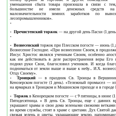
уменьшения сбыта товара произошла в связи с тем
большинстве не имели денежных средств на
малозначительности зимних заработков по выво
лесопромышленников».
•
•
Пречистенский торжок
— на другой день Пасхи (1 день
•
•
Вознесенский
торжок при Плесском погосте — июнь (1 д
Вознесение Господне. «При вознесении Своем, в продолже
Иисус Христос являлся ученикам Своим, особенно апост
как им действовать в деле распространения веры Его н
поднял руки Свои, благословил учеников. И когда благо
подниматься от земли выше и выше к небу... И.Х. вознес
Отцу Своему».
•
Троицкий
— в праздник Св. Троицы в Вершининс
Кенозерском погосте (1 день). «Тележный промысел — из
на ярмарках в Троицком и Мошинском приходе и в городе 
•
Торжок
в Кенорецком погосте — с 9 пятницы, в июне (1 
Пятидесятница. « В день Св. Троицы, еще с давних вр
украшают храмы и свои дома зелеными свежими ветками 
во время службы, стоят в храме с цветами. Дух Святой да
свежая зелень и цветы, украшающие землю, напоминаю