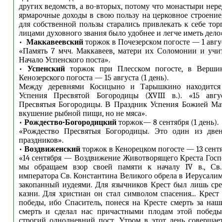
других ведомств, а во-вторых, потому что монастыри нер
ярмарочные доходы в свою пользу на церковное строение,
для собственной пользы старались привлекать к себе тор
лицами духовного звания было удобнее и легче иметь дело
•
Маккавеевский
торжок в Почезерском погосте — 1 авгус
«Память 7 мчч. Маккавеев, матери их Соломонии и учит
Начало Успенского поста».
•
Успенский
торжок при Плесском погосте, в Вершин
Кенозерского погоста — 15 августа (1 день).
Между деревнями Косицыно и Тарышкино находится ч
Успения Пресвятой Богородицы (XVIII в.). «15 авг
Пресвятыя Богородицы. В Праздник Успения Божией Мат
вкушение рыбной пищи, но не мяса».
•
Рождество-Богородицкий
торжок— 8 сентября (1 день).
«Рождество Пресвятыя Богородицы. Это один из две
праздников».
•
Воздвиженский
торжок в Кенорецком погосте — 13 сентяб
«14 сентября — Воздвижение Животворящего Креста Госпо
мы обращаем взор своей памяти к началу IV в., Св
императора Св. Константина Великого обрела в Иерусалим
закопанный иудеями. Для язычников Крест был лишь ср
казни. Для христиан он стал символом спасения... Крес
победы, ибо Спаситель, понеся на Кресте смерть за наш
смерть и сделал нас причастными плодам этой побед
строгий однодневний пост. Утром в этот день совершае