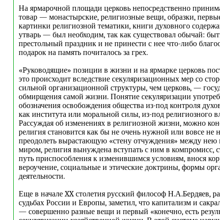
На ярмарочной площади церковь непосредственно принимал
товар — монастырские, религиозные вещи, образки, первы
картинки религиозной тематики, книги духовного содержа
утварь — был необходим, так как существовал обычай: быт
престольный праздник и не принести с нее что-либо благо
подарок на память почиталось за грех.
«Руководящие» позиции в жизни и на ярмарке церковь пост
это происходит вследствие секуляризационных мер со сто
сильной организационной структуры, чем церковь, — госуд
обмирщения самой жизни. Понятие секуляризации употреб
обозначения освобождения общества из-под контроля духов
как института или моральной силы, из-под религиозного в
Рассуждая об изменениях в религиозной жизни, можно кон
религия становится как бы не очень нужной или вовсе не 
преодолеть вырастающую «стену отчуждения» между нею
миром, религия вынуждена вступать с ним в компромисс, с
путь приспособления к изменившимся усло­виям, внося кор
вероучение, социальные и этические доктрины, формы орг
деятельности.
Еще в начале XX столетия русский философ Н.А.Бердяев, р
судьбах России и Европы, заметил, что капитализм и сакра
— совершенно разные вещи и первый «конечно, есть резул