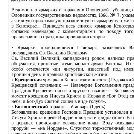
Ведомость о ярмарках и торжках в Олонецкой губернии, 
Олонецких государственных ведомостях, 1866, № 7, указы
активную прихрамовую праздничную и ярмарочную жизнь
в Кенозерье.... Приведем весь список ярмарок Кенозерь
согласно календарю с комментариями по поводу того
православного праздника проводились торги.
• Ярмарки, проводившиеся 1 января, назывались
В
посвящались Св. Василию Великому.
Св. Василий Великий, каппадокиец родом, написал пра
общежития, принятые всеми монастырями Востока. Из т
особо отмечается чин литургии, известный под име
Троицын день, и правила христианской жизни.
•
Крещенская
ярмарка в Кенозерском погосте (Пудожский
Крещенский сочельник — Навечерие Богоявления праздн
Праздник Крещения носит и другое название — Богоявлен
момент крещения Иисуса Христа в Иордане «Бог-Отец св
неба, и Бог-Дух Святой сошел в виде голубя».
•
Богоявленский
торжок — 6 января (1 день).
Богоявление, крещение Господне. Праздник установлен в
Иисуса Христа в реке Иордан в возрасте тридцати лет. В
в церквах происходит освящение воды. Воду освяща
проруби — «на Иордане». Служится торжественный моле
священник, освящая воду, собранную в бочках, опускает в н