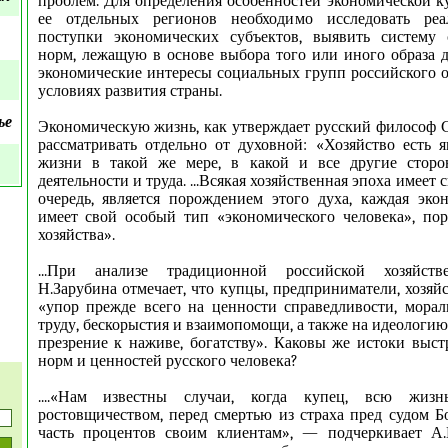
проблем. Для определения особенностей экономической к
ее отдельных регионов необходимо исследовать реа
поступки экономических субъектов, выявить систему 
норм, лежащую в основе выбора того или иного образа д
экономические интересы социальных групп российского 
условиях развития страны.
ье
Экономическую жизнь, как утверждает русский философ С.
рассматривать отдельно от духовной: «Хозяйство есть 
жизни в такой же мере, в какой и все другие сторо
деятельности и труда. ...Всякая хозяйственная эпоха имеет 
очередь, является порождением этого духа, каждая эко
имеет свой особый тип «экономического человека», по
хозяйства».
...При анализе традиционной российской хозяйств
Н.Зарубина отмечает, что купцы, предприниматели, хозяй
«упор прежде всего на ценности справедливости, мора
труду, бескорыстия и взаимопомощи, а также на идеологию
презрение к наживе, богатству». Каковы же истоки выс
норм и ценностей русского человека?
....«Нам известны случаи, когда купец, всю жизн
ростовщичеством, перед смертью из страха пред судом 
часть процентов своим клиентам», — подчеркивает А.