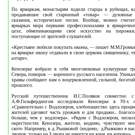
По ярмаркам, монастырям ходили старцы в рубищах, ка
продававшие свой старинный «товар» — духовные 
сказания, исторические песни. Вообще, можно считат
ярмарках мира первыми профессионалами в ярмарочном
цехе, обменивающими свое искусство на пирожки,
поступающие от зрителей-слушателей.
«Крестьяне любили покупать иконы, — пишет М.М.Громы
на ярмарке икону отдавали в свою церковь священнику, ч
алтаре».
Кенозерье вобрало в себя многовековые культурные тр
Севера, поморов — коренного русского населения. Уника
храмы сообщают нам о воцерковленной, сильной, богато
прошлого.
Русский путешественник И.С.Поляков совместно с
А.Ф.Гильфердингом исследовали Кенозерье в 70-х г
«Сравнительно с Водлозером, хлебопашество здесь процвет
жителей уделяют часть урожаев и для продажи... благосо
больше, чем у водлозера». «Рядом с Водлозером, нескол
окрестностях Кенозера, жители, видимо, чувствуют ме
скоте. Например, в д. Рышковой (видимо,- д.Рыжково в наст
дворов; только на 3 двора не имеется ни коня, ни коровы».