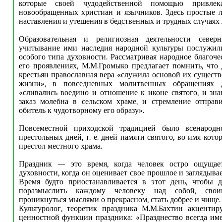
которые своей чудодейственной помощью привле
новообращенных христиан и язычников. Здесь простые 
наставления и утешения в бедственных и трудных случаях
Образовательная и религиозная деятельности север
учитывание ими наследия народной культуры послужи
особого типа духовности. Рассматривая народное благоче
его проявлениях, М.М.Громыко предлагает помнить, что
крестьян православная вера «служила основой их существ
жизни», в повседневных молитвенных обращениях д
«сливались воедино и отношение к иконе святого, и зна
заказ молебна в сельском храме, и стремление отправ
обитель к чудотворному его образу».
Повсеместной приходской традицией было всенародн
престольных дней, т. е. дней памяти святого, во имя кот
престол местного храма.
Праздник — это время, когда человек остро ощущае
духовности, когда он оценивает свое прошлое и заглядывае
Время будто приостанавливается в этот день, чтобы д
поразмыслить каждому человеку над собой, свои
проникнуться мыслями о прекрасном, стать добрее и чище.
Культуролог, теоретик праздника М.М.Бахтин акцентир
ценностной функции праздника: «Празднество всегда им