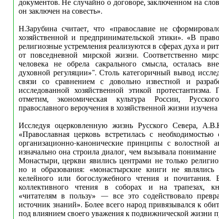
документов. Не случайно о договоре, заключенном на слов
он заключен на совесть».
Н.Зарубина считает, что «православие не сформировал
хозяйственной и предпринимательской этики». «В право
религиозные устремления реализуются в сферах духа и ри
от повседневной мирской жизни. Соответственно мирск
человека не обрела сакрального смысла, осталась в
духовной регуляции»". Столь категоричный вывод исслед
связи со сравнением с довольно известной и разраб
исследованной хозяйственной этикой протестантизма. 
отметим, экономическая культура России, Русског
православного вероучения в хозяйственной жизни изучена 
Исследуя оцерковленную жизнь Русского Севера, А.В.
«Православная церковь встретилась с необходимостью 
организационно-канонические принципы с волостной ав
изначально она строила диалог, чем вызывала понимание 
Монастыри, церкви явились центрами не только религио
но и образования: «монастырские книги не являлись
келейного или богослужебного чтения и почитания.
коллективного чтения в соборах и на трапезах, кн
«читателям в пользу» — все это содействовало прев
источник знаний». Более всего народ привязывался к оби
под влиянием своего уважения к подвижнической жизни 