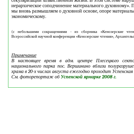
секуляризации хозяйственной жизни. В этой системе нару
иерархическое соподчинение материального духовному». П
мы вновь размышляем о духовной основе, опоре материаль
экономическому.
(с небольшими сокращениями - из сборника «Кенозерские чтен
Всероссийской научной конференции «Кенозерские чтения», Архангельск,
Примечание
В настоящее время в адм. центре Плесецкого секто
национального парка пос. Вершинино вблизи полуразруше
храма в 20-х числах августа ежегодно проходит Успенская 
См. фоторепортаж об
Успенской ярмарке 2008 г.