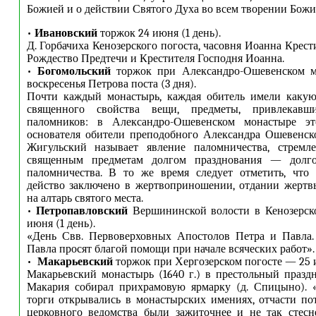
Божией и о действии Святого Духа во всем творении Божи
•
Ивановский
торжок 24 июня (1 день).
Д. Горбачиха Кенозерского погоста, часовня Иоанна Крес
Рождество Предтечи и Крестителя Господня Иоанна.
•
Богомольский
торжок при Александро-Ошевенском м
воскресенья Петрова поста (3 дня).
Почти каждый монастырь, каждая обитель имели какую
священного свойства вещи, предметы, привлекавши
паломников: в Александро-Ошевенском монастыре э
основателя обители преподобного Александра Ошевенск
Жигульский называет явление паломничества, стремл
священным предметам долгом празднования — долго
паломничества. В то же время следует отметить, что 
действо заключено в жертвоприношении, отдании жертв
на алтарь святого места.
•
Петропавловский
Вершининской волости в Кенозерск
июня (1 день).
«День Свв. Первоверховных Апостолов Петра и Павла.
Павла просят благой помощи при начале всяческих работ».
•
Макарьевский
торжок при Хергозерском погосте — 25 и
Макарьевский монастырь (1640 г.) в престольный празд
Макария собирал прихрамовую ярмарку (д. Спицыно). 
торги открывались в монастырских имениях, отчасти по
церковного ведомства были зажиточнее и не так стесн