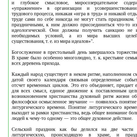
и глубокое смысловое, миросозерцательное содер
«упражнение» в организации и усовершенствовани
трудового процесса, никакая «игра в труд» и никакой от
труде сами по себе никогда не могут стать праздником.
праздничными, к ним должно присоединиться что-то из
идеологической. Они должны получить санкцию не и
необходимых условий, а из мира высших целей 
существования, т. е. из мира идеалов»".
Богослужение в престольный день завершалось торжест
В храме было особенно многолюдно, т. к. крестьяне семь
всех деревень прихода.
Каждый народ существует в неком ритме, наполненном с
датой своего календаря связывая определенные собы
отсчет временных циклов. Это его объединяет, придает
для всех смысл, единое движение к поставленным цел
возникновением христианства духовный ритм жизни об
философски осмысленное звучание — появилось понятие
литургического времени. Понятие литургического врем
выходит за рамки христианства, ведь общее внимание бол
людей к чему-то одному — это общее духовное действие.
Сельский праздник как бы делился на две части
литургическую, происходящую в храме, и праздн