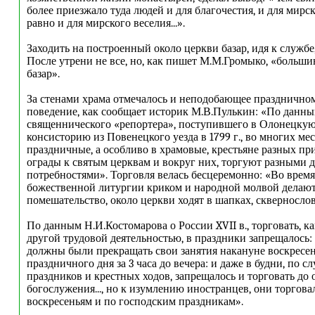
более приезжало туда людей и для благочестия, и для мирск
равно и для мирского веселия...».
Заходить на построенный около церкви базар, идя к службе,
После утрени не все, но, как пишет М.М.Громыко, «больши
базар».
За стенами храма отмечалось и неподобающее празднично
поведение, как сообщает историк М.В.Пулькин: «По данн
священнического «репортера», поступившего в Олонецку
консисторию из Повенецкого уезда в 1799 г., во многих ме
праздничные, а особливо в храмовые, крестьяне разных при
ограды к святым церквам и вокруг них, торгуют разными д
потребностями». Торговля велась бесцеремонно: «Во врем
божественной литургии криком и народной молвой делаю
помешательство, около церкви ходят в шапках, сквернослов
По данным Н.И.Костомарова о России XVII в., торговать, ка
другой трудовой деятельностью, в праздники запрещалось
должны были прекращать свои занятия накануне воскресен
праздничного дня за 3 часа до вечера: и даже в будни, по 
праздников и крестных ходов, запрещалось и торговать до
богослужения..., но к изумлению иностранцев, они торгова
воскресеньям и по господским праздникам».