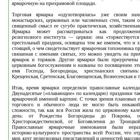
ярмарочную на прихрамовой площади.
Торговая ярмарка «одухотворялась» уже своим нах
монастырских, церковных или часовенных стен, таким о
священный смысл ее сугубо практическая, хозяйственная
Ярмарка может рассматриваться как продолжени
религиозного института — церкви: она «торжествуется
престольный праздник, освящена тем же именем, что и х
стоящий, о чем свидетельствует ярмарочная топонимика п
связанная с именами святых, это можно увидеть на при
ярмарок и торжков. Другие ярмарки были приурочены 
церковным богослужениям и названы по посвящению эти
имя Господа, Богородицы, христианских святынь: 
Крещенская, Сретенская, Благовещенская, Вознесенская и т.
Итак, время ярмарки определяли православные календа
Двунадесятые («плавающие» по календарю) праздники та
ярмарочной именной картине. С точки зрения плановых 
торгового и обычного люда не могло быть никако
сложности, так как вся Россия жила по церковному кал
день: от Рождества Богородицы до Покрова, 
Христорождественской, от Богоявления до Троицко
Православные ярмарочные именования были нера
историко-культурного пространства всей России, что о
мир, круг религиозных представлений и ценностей массово