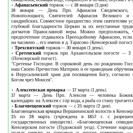
•
Афанасьевский
торжок — с 18 января (3 дня)
18 января — День Прп. Афанасия Сяндемского, 
Новополоцкого, Святителей Афанасия Великого и
сандрийских. Совместное празднество этим святителям ус
глубокой благодарности Церкви за их неустанные труд
догматов Православной веры. Можно предположить, 
предпочтение отдавалось Преподобному Афанасию, если
на часовню ... его имени в д. Тарасово (Кенозерский погост)
•
Трехсвятский
торжок— 30 января (1 день).
•
Сретенский
торжок при Архангельском погосте — 2 ф
(Почозерский погост).
"Сретенье Господне. В сороковой день по рождению Гос
наш Своею Пречистою Материю и ее праведным обручник
в Иерусалимский храм для посвящения Богу, согласно 
Богом чрез Моисея".
•
Алексеевская ярмарка
— 17 марта (1 день).
17 марта — День Прп. Алексия — человека Божия
календарю: на Алексея с гор вода, а рыба со стану трогается
•
Благовещенский
торжок — с 25 марта (2 дня).
Благовещенская ярмарка Вершининской волости в Кенозер
25 по 28 марта (учреждена в 1857 г. с разрешен
государственных имуществ). «Благовещенская семидн
Кенозерском погосте (Пудожский уезд). Стечение народа
пользу церкви за торговые и другие помещения —