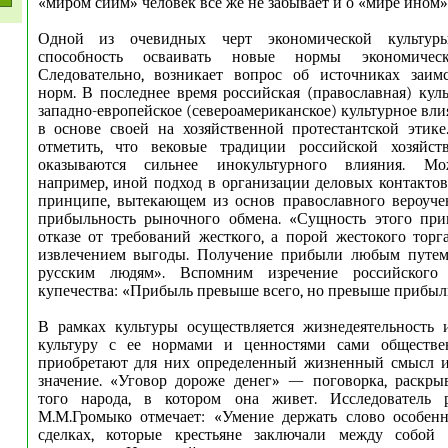
«миром сиим» человек все же не забывает и о «мире ином»
Одной из очевидных черт экономической культур
способность осваивать новые нормы экономическ
Следовательно, возникает вопрос об источниках заим
норм. В последнее время российская (православная) кул
западно-европейское (североамериканское) культурное вл
в основе своей на хозяйственной протестантской этике.
отметить, что вековые традиции российской хозяйст
оказываются сильнее инокультурного влияния. Мо
например, иной подход в организации деловых контактов
принципе, вытекающем из основ православного вероуче
прибыльность рыночного обмена. «Сущность этого при
отказе от требований жесткого, а порой жестокого торг
извлечением выгоды. Получение прибыли любым путем
русским людям». Вспомним изречение российского (
купечества: «Прибыль превыше всего, но превыше прибыл
В рамках культуры осуществляется жизнедеятельность 
культуру с ее нормами и ценностями сами обществе
приобретают для них определенный жизненный смысл 
значение. «Уговор дороже денег» — поговорка, раскры
того народа, в котором она живет. Исследователь 
М.М.Громыко отмечает: «Умение держать слово особенн
сделках, которые крестьяне заключали между собой