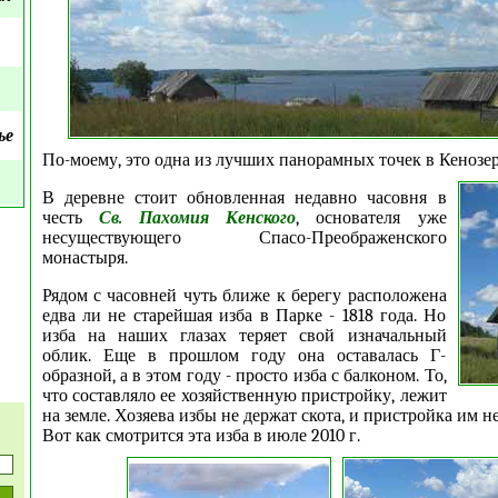
ье
По-моему, это одна из лучших панорамных точек в Кенозер
В деревне стоит обновленная недавно часовня в
честь
Св. Пахомия Кенского
, основателя уже
несуществующего Спасо-Преображенского
монастыря.
Рядом с часовней чуть ближе к берегу расположена
едва ли не старейшая изба в Парке - 1818 года. Но
изба на наших глазах теряет свой изначальный
облик. Еще в прошлом году она оставалась Г-
образной, а в этом году - просто изба с балконом. То,
что составляло ее хозяйственную пристройку, лежит
на земле. Хозяева избы не держат скота, и пристройка им н
Вот как смотрится эта изба в июле 2010 г.