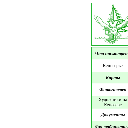
Что посмотре
Кенозерье
Карты
Фотогалерея
Художники на
Кенозере
Документы
Для любопытн