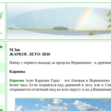
ть
М.Зак
ЖАРКОЕ ЛЕТО- 2010
Начну с первого выхода за пределы Вершинино - в деревн
Карпова
Карпова
(или Карпова Гора) - это близкая к Вершинино 
более часа. Если подняться над деревней к лесу или к С
открывается отличный вид на всю округу и на д.Вершинино
ых