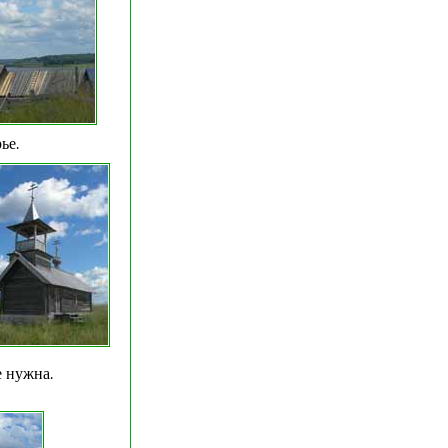
ье.
е нужна.