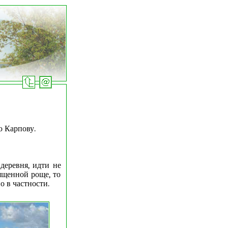
ю Карпову.
деревня, идти не
вященной роще, то
 в частности.