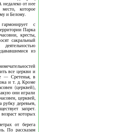
А недалеко от нее
 место, которое
му и Белому.
 гармонирует с
территории Парка
асовни, кресты,
носят сакральный
 деятельностью
едававшимися из
римечательностей
ить все церкви и
е — Сретенья, в
ка и т. д. Кроме
совен (церквей),
какую они играли
часовен, церквей,
 рубку деревьев,
ествует запрет.
 возраст которых
етрах от берега
нь. По рассказам