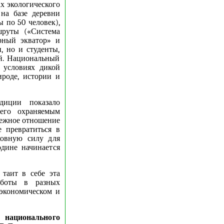
х экологического
 на базе деревни
ы по 50 человек),
шруты («Система
ерный экватор» и
, но и студенты,
ой. Национальный
в условиях дикой
роде, истории и
диции показало
его охраняемым
режное отношение
е превратиться в
ховную силу для
дине начинается
таит в себе эта
аботы в разных
 экономическом и
 национального