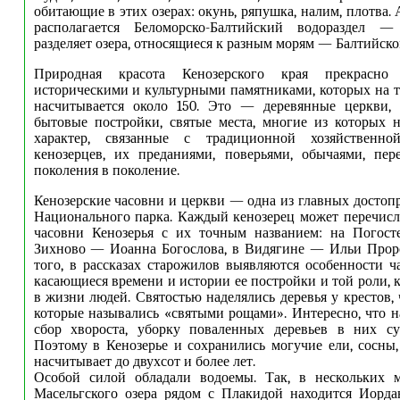
обитающие в этих озерах: окунь, ряпушка, налим, плотва. 
располагается Беломорско-Балтийский водораздел —
разделяет озера, относящиеся к разным морям — Балтийско
Природная красота Кенозерского края прекрасно
историческими и культурными памятниками, которых на 
насчитывается около 150. Это — деревянные церкви, ч
бытовые постройки, святые места, многие из которых 
характер, связанные с традиционной хозяйственной
кенозерцев, их преданиями, поверьями, обычаями, пер
поколения в поколение.
Кенозерские часовни и церкви — одна из главных достоп
Национального парка. Каждый кенозерец может перечисл
часовни Кенозерья с их точным названием: на Погост
Зихново — Иоанна Богослова, в Видягине — Ильи Проро
того, в рассказах старожилов выявляются особенности ча
касающиеся времени и истории ее постройки и той роли, 
в жизни людей. Святостью наделялись деревья у крестов, 
которые назывались «святыми рощами». Интересно, что на
сбор хвороста, уборку поваленных деревьев в них сущ
Поэтому в Кенозерье и сохранились могучие ели, сосны,
насчитывает до двухсот и более лет.
Особой силой обладали водоемы. Так, в нескольких м
Масельгского озера рядом с Плакидой находится Иорда