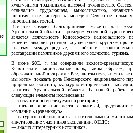
культурными традициями, высокой духовностью. Северя
отличались трудолюбием, выносливостью, независи
поэтому растет интерес к наследию Севера не только у
иностранных гостей.
Все это создает благоприятные условия для разв
Архангельской области. Примером успешной туристичес
ье
является деятельность Кенозерского национального п
течение ряда лет успешно осуществляет крупные прогр
включая международные, в области экологическог
реставрации памятников деревянного зодчества, туризма.
В июне 2001 г. мы совершили эколого-краеведческу
Кенозерский национальный парк, таким образом, пр
образовательной программе. Результатом поездки стала эта 
мы хотим показать роль Кенозерского национального па
природных богатств, культурно-исторического наследия
развития Архангельской области. В нашей работе м
следующие элементы исследования:
— экскурсии по исследуемой территории;
— интервьюирование местных жителей, представителе
компании «Трэвел-клуб»;
— натурные наблюдения (за растительными и животным
анкетирование участников экспедиции, ОЦДО;
— анализ литературных источников.