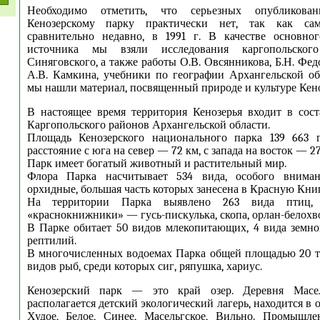
Необходимо отметить, что серьезных опубликов
Кенозерскому парку практически нет, так как са
сравнительно недавно, в 1991 г. В качестве основног
источника мы взяли исследования каргопольског
Синяговского, а также работы О.В. Овсянникова, Б.Н. Федо
А.В. Камкина, учебники по географии Архангельской об
мы нашли материал, посвященный природе и культуре Кено
В настоящее время территория Кенозерья входит в сос
Каргопольского районов Архангельской области.
Площадь Кенозерского национального парка 139 663 г
расстояние с юга на север — 72 км, с запада на восток — 27
Парк имеет богатый животный и растительный мир.
Флора Парка насчитывает 534 вида, особого вниман
орхидные, большая часть которых занесена в Красную Книг
На территории Парка выявлено 263 вида птиц, 
«краснокнижники» — гусь-пискулька, скопа, орлан-белохво
В Парке обитает 50 видов млекопитающих, 4 вида земн
рептилий.
В многочисленных водоемах Парка общей площадью 20 ты
видов рыб, среди которых сиг, ряпушка, хариус.
Кенозерский парк — это край озер. Деревня Масел
располагается детский экологический лагерь, находится в 
Худое, Белое, Синее, Масельгское, Вильно. Промышл