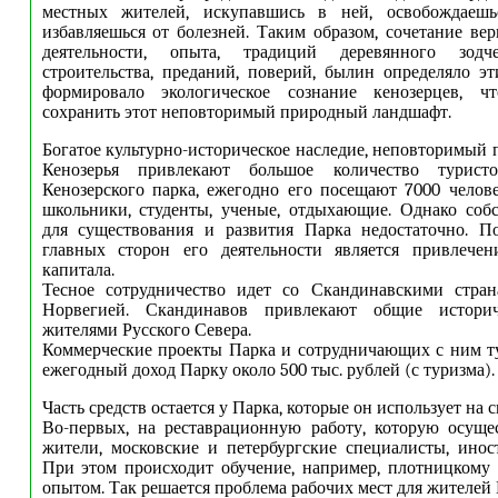
местных жителей, искупавшись в ней, освобождаешь
избавляешься от болезней. Таким образом, сочетание вер
деятельности, опыта, традиций деревянного зодче
строительства, преданий, поверий, былин определяло эт
формировало экологическое сознание кенозерцев, ч
сохранить этот неповторимый природный ландшафт.
Богатое культурно-историческое наследие, неповторимый
Кенозерья привлекают большое количество турис
Кенозерского парка, ежегодно его посещают 7000 чело
школьники, студенты, ученые, отдыхающие. Однако соб
для существования и развития Парка недостаточно. П
главных сторон его деятельности является привлечен
капитала.
Тесное сотрудничество идет со Скандинавскими стран
Норвегией. Скандинавов привлекают общие истори
жителями Русского Севера.
Коммерческие проекты Парка и сотрудничающих с ним т
ежегодный доход Парку около 500 тыс. рублей (с туризма).
Часть средств остается у Парка, которые он использует на с
Во-первых, на реставрационную работу, которую осуще
жители, московские и петербургские специалисты, инос
При этом происходит обучение, например, плотницкому
опытом. Так решается проблема рабочих мест для жителей 