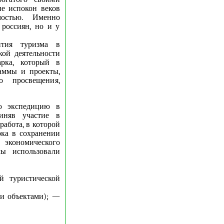
не испокон веков
мостью. Именно
 россиян, но и у
ития туризма в
кой деятельности
арка, который в
аммы и проекты,
о просвещения,
ю экспедицию в
иняв участие в
работа, в которой
рка в сохранении
, экономического
ы использовали
й туристической
и объектами); —