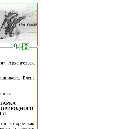
ия
», Архангельск,
ошникова, Елена
винск
 ПАРКА
 ПРИРОДНОГО
ТИ
ии, которое, как
богатого своими