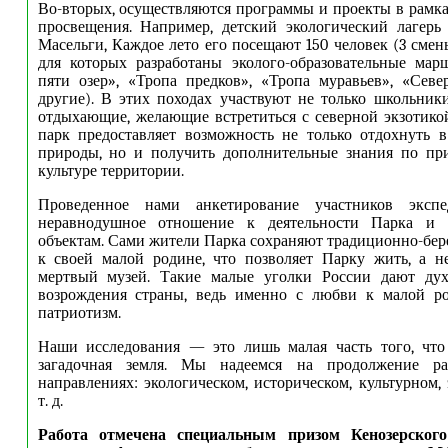
Во-вторых, осуществляются программы и проекты в рамка
просвещения. Например, детский экологический лагерь
Масельги, Каждое лето его посещают 150 человек (3 смен
для которых разработаны эколого-образовательные мар
пяти озер», «Тропа предков», «Тропа муравьев», «Сев
другие). В этих походах участвуют не только школьники
отдыхающие, желающие встретиться с северной экзотик
парк предоставляет возможность не только отдохнуть 
природы, но и получить дополнительные знания по при
культуре территории.
Проведенное нами анкетирование участников экспе
неравнодушное отношение к деятельности Парка и 
объектам. Сами жители Парка сохраняют традиционно-бе
к своей малой родине, что позволяет Парку жить, а н
мертвый музей. Такие малые уголки России дают ду
возрождения страны, ведь именно с любви к малой ро
патриотизм.
Наши исследования — это лишь малая часть того, что 
загадочная земля. Мы надеемся на продолжение р
направлениях: экологическом, историческом, культурном,
т. д.
Работа отмечена специальным призом Кенозерского