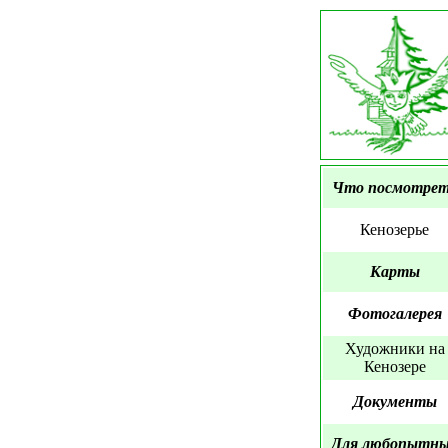
Что посмотре
Кенозерье
Карты
Фотогалерея
Художники на
Кенозере
Документы
Для любопытн