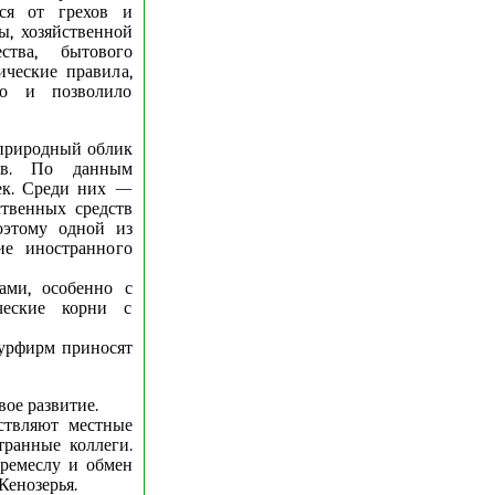
ся от грехов и
ы, хозяйственной
ства, бытового
ические правила,
то и позволило
 природный облик
тов. По данным
век. Среди них —
ственных средств
оэтому одной из
ие иностранного
ами, особенно с
ческие корни с
урфирм приносят
вое развитие.
ствляют местные
транные коллеги.
 ремеслу и обмен
Кенозерья.