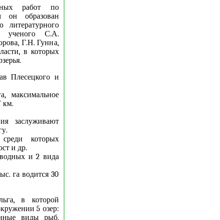
анных работ по
м он образован
о литературного
о ученого С.А.
рова, Г.Н. Гунна,
ласти, в которых
зерья.
тав Плесецкого и
а, максимальное
 км.
ия заслуживают
у.
среди которых
ст и др.
оводных и 2 вида
с. га водится 30
ьга, в которой
окружении 5 озер:
енные виды рыб,