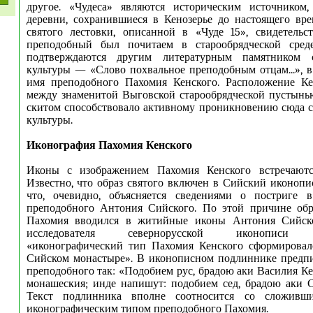
другое. «Чудеса» являются историческим источником
деревни, сохранившиеся в Кенозерье до настоящего вр
святого лестовки, описанной в «Чуде 15», свидетельс
преподобный был почитаем в старообрядческой сред
подтверждаются другим литературным памятником ст
культуры — «Слово похвальное преподобным отцам...», в
имя преподобного Пахомия Кенского. Расположение Ке
между знаменитой Выговской старообрядческой пустынь
скитом способствовало активному проникновению сюда 
культуры.
Иконография Пахомия Кенского
Иконы с изображением Пахомия Кенского встречаютс
Известно, что образ святого включен в Сийский иконоп
что, очевидно, объясняется сведениями о постриге 
преподобного Антония Сийского. По этой причине обр
Пахомия вводился в житийные иконы Антония Сийск
исследователя севернорусской иконопи
«иконографический тип Пахомия Кенского сформировал
Сийском монастыре». В иконописном подлиннике предпи
преподобного так: «Подобием рус, брадою аки Василия Ке
монашеския; инде напишут: подобием сед, брадою аки С
Текст подлинника вполне соотносится со сложивш
иконографическим типом преподобного Пахомия.