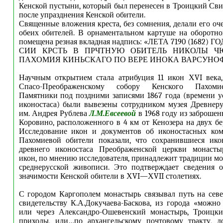
Кенской пустыни, который был перенесен в Троицкий Св
после упразднения Кенской обители.
Священные вложения креста, без сомнения, делали его оч
обеих обителей. В орнаментальном картуше на оборотно
помещена резная вкладная надпись: «ЛЕТА 7190 (1682)
СИИ КРСТЬ В ПРЧТНУЮ ОБИТЕЛЬ НИКОЛЫ Ч
ПАХОМИЯ КИНЬСКАГО ПО ВЕРЕ ИНОКА ВАРСУНОФ
Научным открытием стала атрибуция 11 икон ХVI века
Спасо-Преображенскому собору Кенского Пахоми
Памятники под поздними записями 1867 года (времени у
иконостаса) были вывезены сотрудником музея Древнеру
им. Андрея Рублева
Л.М.Евсеевой
в 1968 году из заброшен
Коровино, расположенного в 4 км от Кенозера на двух бе
Исследование икон и документов об иконостасных ком
Пахомиевой обители показали, что сохранившиеся ик
древнего иконостаса Преображенской церкви монасты
икон, по мнению исследователя, принадлежит традиции мо
среднерусской живописи. Это подтверждает сведения о
значимости Кенской обители в ХVI—ХVII столетиях.
С городом Каргополем монастырь связывал путь на севе
свидетельству К.А.Докучаева-Баскова, из города «можно
или через Александро-Ошевенский монастырь, Троицк
приходы, или…
по архангельскому почтовому тракту, д