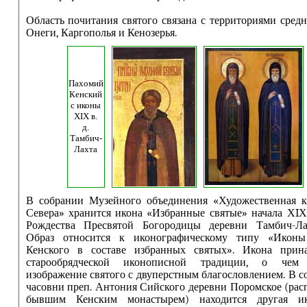
Область почитания святого связана с территориями средн
Онеги, Каргополья и Кенозерья.
Пахомий
Кенский
с иконы
XIX в.
д.
Тамбич-
Лахта
В собрании Музейного объединения «Художественная ку
Севера» хранится икона «Избранные святые» начала ХIХ
Рождества Пресвятой Богородицы деревни Тамбич-Лах
Образ относится к иконографическому типу «Иконы
Кенского в составе избранных святых». Икона прин
старообрядческой иконописной традиции, о чем с
изображение святого с двуперстным благословлением. В с
часовни преп. Антония Сийского деревни Поромское (рас
бывшим Кенским монастырем) находится другая ик