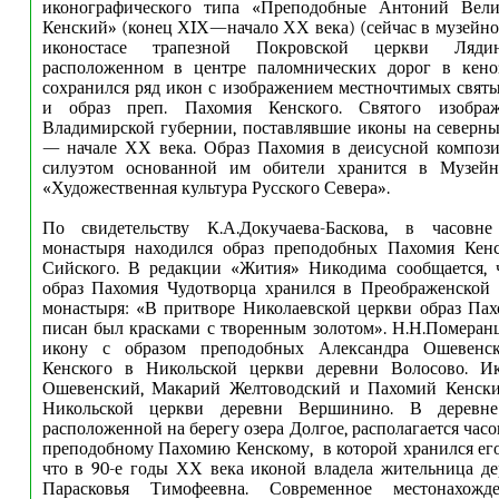
иконографического типа «Преподобные Антоний Вел
Кенский» (конец ХIХ—начало ХХ века) (сейчас в музейн
иконостасе трапезной Покровской церкви Лядин
расположенном в центре паломнических дорог в кеноз
сохранился ряд икон с изображением местночтимых святы
и образ преп. Пахомия Кенского. Святого изобра
Владимирской губернии, поставлявшие иконы на северн
— начале ХХ века. Образ Пахомия в деисусной композ
силуэтом основанной им обители хранится в Музейн
«Художественная культура Русского Севера».
По свидетельству К.А.Докучаева-Баскова, в часовн
монастыря находился образ преподобных Пахомия Кен
Сийского. В редакции «Жития» Никодима сообщается, ч
образ Пахомия Чудотворца хранился в Преображенской 
монастыря: «В притворе Николаевской церкви образ Пах
писан был красками с творенным золотом». Н.Н.Померан
икону с образом преподобных Александра Ошевенс
Кенского в Никольской церкви деревни Волосово. И
Ошевенский, Макарий Желтоводский и Пахомий Кенски
Никольской церкви деревни Вершинино. В деревне
расположенной на берегу озера Долгое, располагается час
преподобному Пахомию Кенскому, в которой хранился его 
что в 90-е годы ХХ века иконой владела жительница д
Парасковья Тимофеевна. Современное местонахож