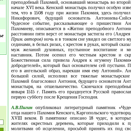
преподобный Пахомий, основавший монастырь во второ
начале ХVI века. Кенский монастырь получил особую изве
тем, что в 1508 году при жизни Пахомия, здесь получи
Никифорович, будущий основатель Антониева-Сийск
Чудесное событие, рассказывающее о пришествии Ан
Пахомиеву, описывается в «Житии преподобного Антони
расстоянии пяти верст от монастыря застигла его (Андре
ье
Прим. авторов)
ночь и в тонком сне увидел он светлого 
сединами, в белых ризах, с крестом в руках, который сказа
муж желаний духовных, пустынное воспитание и мн
наставник. Потом осенил его честным крестом и скр
Божественная сила привела Андрея к игумену Пахом
добродетелей», который был основателем сей пустыни. 
его в ангельский образ, нарекши имя ему Антоний». Ан
большой силой, исполнял все тяжелые монастырские
Пахомий благословил Антония, будущего основателя Ан
монастыря, на отшельничество. Скончался преподобн
января 1515 г. Память его празднуется Русской правосл
первую субботу после Крещения Господня.
А.В.Пигин
опубликовал литературный памятник «Чуде
отца нашего Пахомия Кенского, Каргопольского чудотворц
ХVIII веком. В памятнике описано 18 чудес, в которы
жителях окрестных деревень, которые приходили к 
молитвами об исцелении, просьбой принять их под сво