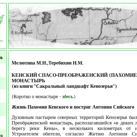
ть
Мелютина М.Н.,Теребихин Н.М.
КЕНСКИЙ СПАСО-ПРЕОБРАЖЕНСКИЙ (ПАХОМИЕ
МОНАСТЫРЬ
(из книги "Сакральный ландшафт Кенозерья")
(Коротко о монастыре -
здесь
.)
Жизнь Пахомия Кенского и постриг Антония Сийского
Духовным пастырем северных территорий Кенозерья был
Преображенский монастырь, располагавшийся «в диких л
берегу реки Кены», в нескольких километрах от ис
Устроителем обители, согласно Житию Антония Сий
ых