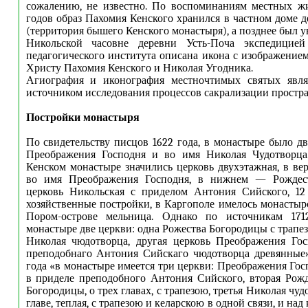
сожалению, не известно. По воспоминаниям местных жи
годов образ Пахомия Кенского хранился в частном доме 
(территория бышего Кенского монастыря), а позднее был у
Никольской часовне деревни Усть-Поча экспедицией
педагогического института описана икона с изображени
Христу Пахомия Кенского и Николая Угодника.
Агиография и иконография местночтимых святых явл
источником исследования процессов сакрализации простра
Постройки монастыря
По свидетельству писцов 1622 года, в монастыре было дв
Преображения Господня и во имя Николая Чудотворца
Кенском монастыре значились церковь двухэтажная, в ве
во имя Преображения Господня, в нижнем — Рождест
церковь Никольская с приделом Антония Сийского, 12 
хозяйственные постройки, в Каргополе имелось монастырс
Пором-острове мельница. Однако по источникам 171
монастыре две церкви: одна Рожества Богородицы с трапе
Николая чюдотворца, другая церковь Преображения Гос
преподобнаго Антония Сийскаго чюдотворца древянные»
года «в монастыре имеется три церкви: Преображения Гос
в приделе преподобного Антония Сийского, вторая Рож
Богородицы, о трех главах, с трапезою, третья Николая чуд
главе, теплая, с трапезою и келарскою в одной связи, и над