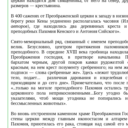
церкви находятся дом священника, от него на север, 
размеров — крестьянина.
В 400 саженях от Преображенской церкви к западу в низин
берегу реки Кены уединенно располагалась часовня (
авторов
),
где находились два деревянных креста
преподобных Пахомия Кенского и Антония Сийского».
Свято-мемориальный ряд, связанный с именем преподоб
велик. Безусловно, центром притяжения паломников
преподобного. В середине ХVIII века гробница находил
Преображения господня, в притворе начальника П
бархатом черным, другой покров камки рудожелтой 
красным; на нем крест позументу сребренного; на нем же
подписи — слова сребренные же». Здесь «лежит трудолюб
тело, подает… различная дарования и изцелебная 
приходящим и до сего дне». Примечательно, что после 
«...только на могиле преподобного Пахомия остались 
церковного пола неприкосновенными…
Богу угодно бы
указателями, чтоб мощи угодника не попирались 
бессмысленных животных».
Во вновь отстроенном каменном храме Преображения Го
стены церкви между главным иконостасом и алтарем
Пахомия, приютилась его рака, стоящая над самой его 