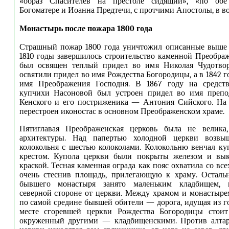
«образ Спасителев на престоле сидящий», «по обе
Богоматере и Иоанна Предтечи, с протчими Апостолы, в в
Монастырь после пожара 1800 года
Страшный пожар 1800 года уничтожил описанные выше
1810 годы завершилось строительство каменной Преобра
был освящен теплый придел во имя Николая Чудотвор
освятили придел во имя Рождества Богородицы, а в 1842 
имя Преображения Господня. В 1867 году на средств
купчихи Насоновой был устроен придел во имя преп
Кенского и его постриженика — Антония Сийского. На 
перестроен иконостас в основном Преображенском храме.
Пятиглавая Преображенская церковь была не велика
архитектуры. Над папертью холодной церкви возвыш
колокольня с шестью колоколами. Колокольню венчал к
крестом. Купола церкви были покрыты железом и вы
краской. Тесная каменная ограда как пояс охватила со все
очень стеснив площадь, прилегающую к храму. Остальн
бывшего монастыря занято маленьким кладбищем, 
северной стороне от церкви. Между храмом и монастырем
по самой средине бывшей обители — дорога, идущая из г
месте сгоревшей церкви Рождества Богородицы стоит
окруженный другими — кладбищенскими. Против алта