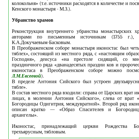
колокольня» (т.е. источники расходятся в количестве и по
Кенского монастыря - М.З.).
Убранство храмов
Реконструкция внутреннего убранства монастырских хр
авторами по письменным источникам (1755 г.), 
К.А.Докучаевым-Басковым.
В Преображенском соборе монастыря иконостас был чет
тяблех», состоящий из местного ряда, с «настоящим обра
Господня», деисуса «на престоле сидящий, со мн
праздничного ряда «дванадесятых праздни ков и пророчес
иконостаса в Преображенском соборе можно посмо
Л.М.Евсеевой
).
В пределе Антония Сийского был устроен двухъярусн
тябле».
В состав местного ряда входили: справа от Царских врат ик
лицах, в молении Антония Сийского», слева от врат «
Богородицы Одигитрия, междувратной». Второй ряд икон
описан кратко — «Образ Спасителев и Богороди
архангелы».
Иконостас, принадлежащий церкви Рождества Бо
трехъярусным, тябловым.