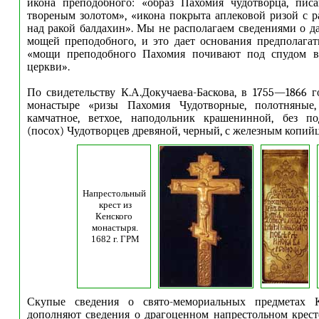
икона преподобного: «образ Пахомия чудотворца, пис
твореным золотом», «икона покрыта аплековой ризой с ра
над ракой балдахин». Мы не располагаем сведениями о д
мощей преподобного, и это дает основания предполагать
«мощи преподобного Пахомия почивают под спудом в
церкви».
По свидетельству К.А.Докучаева-Баскова, в 1755—1866
г
монастыре «ризы Пахомия Чудотворные, полотняные,
камчатное, ветхое, наподольник крашенинной, без по
(посох) Чудотворцев древяной, черный, с железным копий
Напрестольный
крест из
Кенского
монастыря.
1682 г. ГРМ
Скупые сведения о свято-мемориальных предметах К
дополняют сведения о драгоценном напрестольном крес