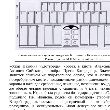
Схема иконостаса церкви Рождества Богоматери Кенского мужск
Реконструкция М.Н.Мелютиной на 1755 г.
«образ Пахомия чудотворца», «образ, в киоте, Алекса
Актония Сийского, и «образ Пресв. Богородицы Знаме
является списком «с чудотворного образа, что в Вели
посеребрянном киоте с позлащенными рамки, флямовыми, 
короны и цата две сребренные, чеканные, позлащенные», д
же образе четыре венчики с сиянием, и 4 цаты чеканн
золоченные». Икона была украшена благодаря радению «С.
подьячего Ив. Иванова, родом он почезерец» (террито
Второй ряд иконостаса — праздничный — «в тябле
праздников, 11, осмиугольных». Икон деисусного чина