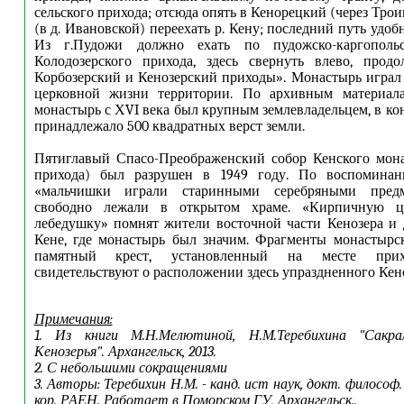
сельского прихода; отсюда опять в Кенорецкий (через Трои
(в д. Ивановской) переехать р. Кену; последний путь удоб
Из г.Пудожи должно ехать по пудожско-каргополь
Колодозерского прихода, здесь свернуть влево, продо
Корбозерский и Кенозерский приходы». Монастырь играл
церковной жизни территории. По архивным материала
монастырь с ХVI века был крупным землевладельцем, в ко
принадлежало 500 квадратных верст земли.
Пятиглавый Спасо-Преображенский собор Кенского мона
прихода) был разрушен в 1949 году. По воспоминан
«мальчишки играли старинными серебряными предм
свободно лежали в открытом храме. «Кирпичную це
лебедушку» помнят жители восточной части Кенозера и 
Кене, где монастырь был значим. Фрагменты монастырс
памятный крест, установленный на месте прихо
свидетельствуют о расположении здесь упраздненного Кенс
Примечания:
1. Из книги М.Н.Мелютиной, Н.М.Теребихина "Сакр
Кенозерья". Архангельск, 2013.
2. С небольшими сокращениями
3. Авторы: Теребихин Н.М. - канд. ист наук, докт. философ. 
кор. РАЕН. Работает в Поморском ГУ, Архангельск..