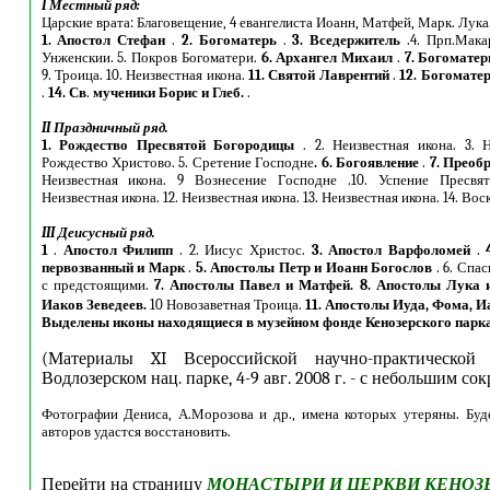
I Местный ряд:
Царские врата: Благовещение, 4 евангелиста Иоанн, Матфей, Марк. Лука
1.
Апостол Стефан
.
2.
Богоматерь
.
3.
Вседержитель
.4. Прп.Мак
Унженскии. 5. Покров Богоматери.
6.
Архангел Михаил
.
7.
Богомате
9. Троица. 10. Неизвестная икона.
11.
Святой Лаврентий
.
12.
Богомате
.
14. Св
.
мученики Борис и Глеб.
.
II Праздничный ряд.
1.
Рождество Пресвятой Богородицы
. 2. Неизвестная икона. 3. 
Рождество Христово. 5. Сретение Господне
. 6. Богоявление
.
7. Преоб
Неизвестная икона. 9 Вознесение Господне .10. Успение Пресвят
Неизвестная икона. 12. Неизвестная икона. 13. Неизвестная икона. 14. Во
III Деисусный ряд.
1
.
Апостол Филипп
. 2. Иисус Христос.
3.
Апостол Варфоломей
.
первозванный и Марк
.
5.
Апостолы Петр и Иоанн Богослов
. 6. Спа
с предстоящими.
7. Апостолы Павел и Матфей. 8.
Апостолы Лука и
Иаков Зеведеев.
10 Новозаветная Троица.
11.
Апостолы Иуда, Фома, И
Выделены иконы находящиеся в музейном фонде Кенозерского парка
(Материалы XI Всероссийской научно-практической
Водлозерском нац. парке, 4-9 авг. 2008 г. - с небольшим со
Фотографии Дениса, А.Морозова и др., имена которых утеряны. Буд
авторов удастся восстановить.
Перейти на страницу
МОНАСТЫРИ И ЦЕРКВИ КЕНОЗ