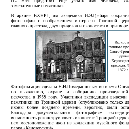
гг.. Нам предстоит еще узнать имя человека, со
замечательные памятники.
В архиве ВХНРЦ им академика И.Э.Грабаря сохранил
фотографии с изображением интерьера Троицкой церк
главного престола, двух приделов и иконостаса в притворе 
Иконост
главного пр
Свято-Трои
церкви
Хергозерс
прихода. 
1872 г.
Фотофиксация сделана Н.Н.Померанцевым во время Онеж
по выявлению, охране и собиранию произведений 
искусства в 1958 году. Участники экспедиции вывезли
памятники из Троицкой церкви (опубликовано только дв
иконы более позднего времени, вероятно, были ост
Благодаря документальным фотографиям экспеди
возможность реконструировать иконостас Троицкой церкв
нем местоположение икон из коллекции музейного фонд
парка «Кенозерский».