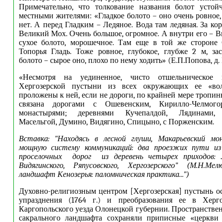
Примечательно, что толкование названия болот устойч
местными жителями: «Гладкое болото – оно очень ровное,
нет. А перед Гладким – Ледяное. Вода там ледяная. За ко
Великий Мох. Очень большое, огромное. А внутри его – 
сухое болото, морошечное. Там еще в той же стороне 
Топорья Гладь. Тоже ровное, глубокое, глубже 2 м, зас
болото – сырое оно, плохо по нему ходить» (Е.П.Попова, д
«Несмотря на уединенное, чисто отшельническое м
Хергозерской пустыни из всех окружающих ее «воло
проложены к ней, если не дороги, по крайней мере тропи
связана дорогами с Ошевенским, Кирилло-Челмого
монастырями; деревнями Кучепалдой, Лядинами,
Масельгой, Думино, Видягино, Спицыно, с Порженским.
Вставка: "Находясь в лесной глуши, Макарьевский м
мощную систему коммуникаций: два проезжих пути из
проселочных дорог из деревень четырех приходов: Л
Видягинского, Ряпусовского, Хергозерского" (М.Н.Ме
ландшафт Кенозерья: паломническая практика...")
Духовно-религиозным центром [Хергозерская] пустынь ос
упразднения (1764 г.) и преобразования ее в Херг
Каргопольского уезда Олонецкой губернии. Пространстве
сакрального ландшафта сохраняли приписные «церкви