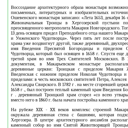
Воссоздание архитектурного образа монастыря возможн
письменных, литературных и изобразительных источни
Ошевенского монастыря записано: «Лета 1653, декабря 16
Живоначальныя Троицы в Хергозерской пустыни по
преосвященного митрополита Макария Новгородского. Тог
13 день освящен придел Преподобного отца нашего Макар
и Унженского Чудотворца». Через пять лет после пост
храма уже воздвигнут другой, также деревянный, двухпре
имя Введения Пресвятой Богородицы и приделом С
Чудотворца, который был освящен в 1658 г. Спустя еще д
третий храм во имя Трех Святителей Московских. В 17
документам, в Макарьевском монастыре располагал
деревянные церкви: Троицкая с приделом Макария Ж
Введенская с нижним приделом Николая Чудотворца и
приделами: в честь московских святителей Петра, Алексея
Александра Свирского. В 1782 г . на месте сгоревшей церк
1658 г ., был построен теплый каменный храм Введения Б
г . деревянный Троицкий храм сгорел «со всею утвар
вместо него в 1860 г. была начата постройка каменного храм
На рубеже XIX - XX веков комплекс строений Макар
окружала деревянная стена с башнями, которая подх
Хергозера. В центре архитектурного ансамбля распола
каменный собор во имя Святой Животворящей Троицы