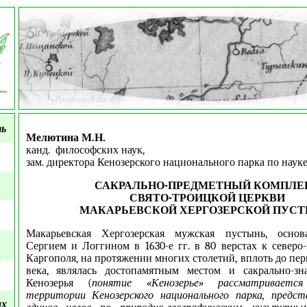
ть
Мелютина М.Н.
канд. философских наук,
зам. директора Кенозерского национального парка по наук
САКРАЛЬНО-ПРЕДМЕТНЫЙ КОМПЛЕ
СВЯТО-ТРОИЦКОЙ ЦЕРКВИ
МАКАРЬЕВСКОЙ ХЕРГОЗЕРСКОЙ ПУС
Макарьевская Хергозерская мужская пустынь, основ
Сергием и Логгином в 1630-е гг. в 80 верстах к северо-
Каргополя, на протяжении многих столетий, вплоть до пе
века, являлась достопамятным местом и сакрально-з
Кенозерья (
понятие «Кенозерье» рассматриваетс
территории Кенозерского национального парка, предст
ых