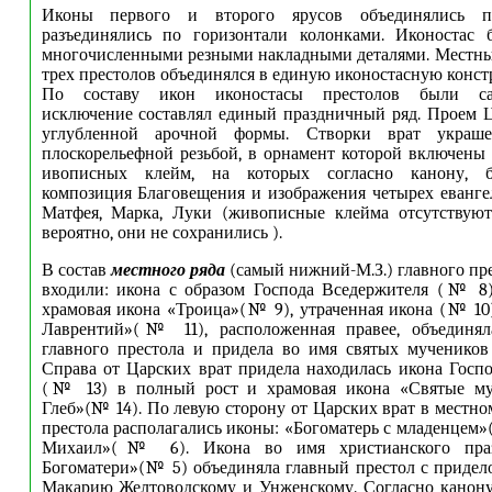
Иконы первого и второго ярусов объединялись 
разъединялись по горизонтали колонками. Иконостас 
многочисленными резными накладными деталями. Местны
трех престолов объединялся в единую иконостасную конс
По составу икон иконостасы престолов были сам
исключение составлял единый праздничный ряд. Проем 
углубленной арочной формы. Створки врат украш
плоскорельефной резьбой, в орнамент которой включены
ивописных клейм, на которых согласно канону,
композиция Благовещения и изображения четырех еванге
Матфея, Марка, Луки (живописные клейма отсутствуют
вероятно, они не сохранились ).
В состав
местного ряда
(самый нижний-М.З.) главного пре
входили: икона с образом Господа Вседержителя (№ 8)
храмовая икона «Троица»(№ 9), утраченная икона (№ 10
Лаврентий»(№ 11), расположенная правее, объединя
главного престола и придела во имя святых мучеников
Справа от Царских врат придела находилась икона Госп
(№ 13) в полный рост и храмовая икона «Святые му
Глеб»(№ 14). По левую сторону от Царских врат в местно
престола располагались иконы: «Богоматерь с младенцем»
Михаил»(№ 6). Икона во имя христианского пра
Богоматери»(№ 5) объединяла главный престол с приде
Макарию Желтоводскому и Унженскому. Согласно канону