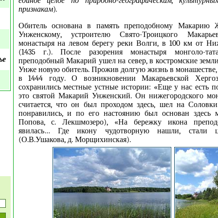
единое целое по природно-географическим, культурн
признакам
)
.
Обитель основана в память преподобному Макарию Ж
Унженскому, устроителю Свято-Троицкого Макарьево
монастыря на левом берегу реки Волги, в 100 км от Н
(1435 г.). После разорения монастыря монголо-тат
ье
преподобный Макарий ушел на север, в костромские земли
Унже новую обитель. Прожив долгую жизнь в монашестве, 
в 1444 году. О возникновении Макарьевской Хергоз
сохранились местные устные истории: «Еще у нас есть 
это святой Макарий Унженский. Он нижегородского мон
считается, что он был проходом здесь, шел на Соловки.
понравились, и по его настоянию был основан здесь м
Попова, с. Лекшмозеро), «На бережку икона препод
явилась… Где икону чудотворную нашли, стали ц
(О.В.Ушакова, д. Морщихинская).