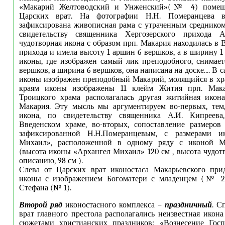
«Макарий Желтоводский и Унженский»(№ 4) помеща
Царских врат. На фотографии Н.Н. Померанцева 
зафиксирована живописная рама с утраченным средником.
свидетельству священника Хергозерского прихода А
чудотворная икона с образом прп. Макария находилась в 
прихода и имела высоту 1 аршин 6 вершков, а в ширину 1
иконы, где изображен самый лик преподобного, снимает
вершков, а ширина 6 вершков, она написана на доске.... В 
иконы изображен преподобный Макарий, молящийся в хр
краям иконы изображены 11 клейм Жития прп. Мака
Троицкого храма располагалась другая житийная икона
Макария. Эту мысль мы аргументируем во-первых, тем,
икона, по свидетельству священника А.И. Кипреева
Введенском храме, во-вторых, сопоставление размеров
зафиксированной Н.Н.Померанцевым, с размерами и
Михаил», расположенной в одному ряду с иконой Ма
(высота иконы «Архангел Михаил» 120 см , высота чудот
описанию, 98 см ).
Слева от Царских врат иконостаса Макарьевского при
иконы с изображением Богоматери с младенцем (№ 2)
Стефана (№ 1).
Второй ряд
иконостасного комплекса –
праздничный
. С
врат главного престола располагались неизвестная икон
сюжетами христианских праздников: «Вознесение Го