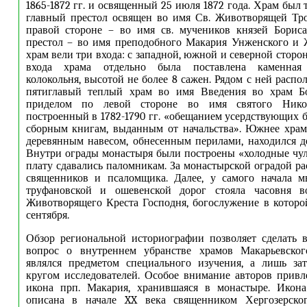
1865-1872 гг. и освященный 25 июля 1872 года. Храм был
главный престол освящен во имя Св. Животворящей Тро
правой стороне – во имя св. мучеников князей Бориса
престол – во имя преподобного Макария Унженского и 
храм вели три входа: с западной, южной и северной стор
входа храма отдельно была поставлена каменная 
колокольня, высотой не более 8 сажен. Рядом с ней расп
пятиглавый теплый храм во имя Введения во храм Б
приделом по левой стороне во имя святого Никол
построенный в 1782-1790 гг. «обещанием усердствующих б
сборным книгам, выданным от начальства». Южнее храм
деревянным навесом, обнесенным перилами, находился д
Внутри ограды монастыря были построены «холодные чул
плату сдавались паломникам. За монастырской оградой ра
священников и псаломщика. Далее, у самого начала м
труфановской и ошевенской дорог стояла часовня в
Животворящего Креста Господня, богослужение в которо
сентября.
Обзор региональной историографии позволяет сделать 
вопрос о внутреннем убранстве храмов Макарьевско
являлся предметом специального изучения, а лишь зат
кругом исследователей. Особое внимание авторов привл
икона прп. Макария, хранившаяся в монастыре. Икон
описана в начале XX века священником Хергозерско