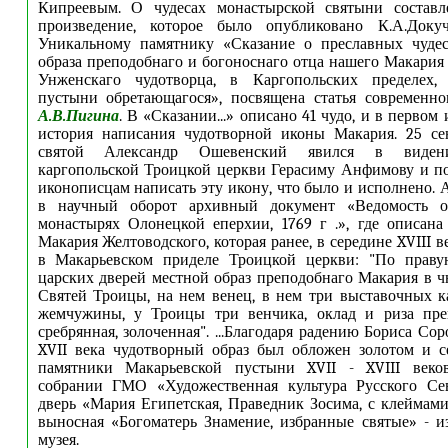
Кипреевым. О чудесах монастырской святыни составл
произведение, которое было опубликовано К.А.Докуч
Уникальному памятнику «Сказание о преславных чудес
образа преподобнаго и богоноснаго отца нашего Макария
Унженскаго чудотворца, в Каргопольских пределех,
пустыни обретающагося», посвящена статья современно
А.В.Пигина
. В «Сказании...» описано 41 чудо, и в первом 
история написания чудотворной иконы Макария. 25 сен
святой Александр Ошевенский явился в виден
каргопольской Троицкой церкви Герасиму Анфимову и по
иконописцам написать эту икону, что было и исполнено. 
в научный оборот архивный документ «Ведомость о
монастырях Олонецкой еперхии, 1769 г .», где описан
Макария Желтоводского, которая ранее, в середине XVIII в
в Макарьевском приделе Троицкой церкви: "По праву
царских дверей местной образ преподобнаго Макария в ч
Святей Троицы, на нем венец, в нем три выставочных 
жемчужины, у Троицы три венчика, оклад и риза пре
сребрянная, золоченная". ...Благодаря радению Бориса Со
XVII века чудотворный образ был обложен золотом и се
памятники Макарьевской пустыни XVII - XVIII веко
собрании ГМО «Художественная культура Русского Сев
дверь «Мария Египетская, Праведник Зосима, с клеймам
выносная «Богоматерь Знамение, избранные святые» - и
музея.