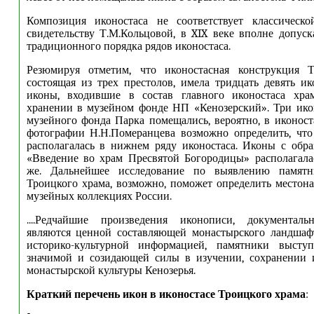
Композиция иконостаса не соответствует классическо
свидетельству Т.М.Кольцовой, в XIX веке вполне допус
традиционного порядка рядов иконостаса.
Резюмируя отметим, что иконостасная конструкция Т
состоящая из трех престолов, имела тридцать девять ик
иконы, входившие в состав главного иконостаса храм
хранении в музейном фонде НП «Кенозерский». Три ико
музейного фонда Парка помещались, вероятно, в иконост
фотографии Н.Н.Померанцева возможно определить, что
располагалась в нижнем ряду иконостаса. Иконы с обр
«Введение во храм Пресвятой Богородицы» располагалас
же. Дальнейшее исследование по выявлению памятн
Троицкого храма, возможно, поможет определить местон
музейных коллекциях России.
....Редчайшие произведения иконописи, документал
являются ценной составляющей монастырского ландшафт
историко-культурной информацией, памятники высту
значимой и созидающей силы в изучении, сохранении 
монастырской культуры Кенозерья.
Краткий перечень икон в иконостасе Троицкого храма
: