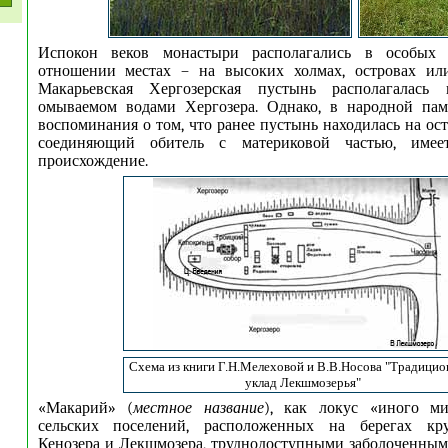
Испокон веков монастыри располагались в особых 
отношении местах – на высоких холмах, островах или 
Макарьевская Хергозерская пустынь располагалась 
омываемом водами Хергозера. Однако, в народной пам
воспоминания о том, что ранее пустынь находилась на ост
соединяющий обитель с материковой частью, имеет
происхождение.
Схема из книги Г.Н.Мелеховой и В.В.Носова "Традици
уклад Лекшмозерья"
«Макарий» (
местное название
), как локус «иного ми
сельских поселений, расположенных на берегах кр
Кенозера и Лекшмозера, труднодоступными заболоченным