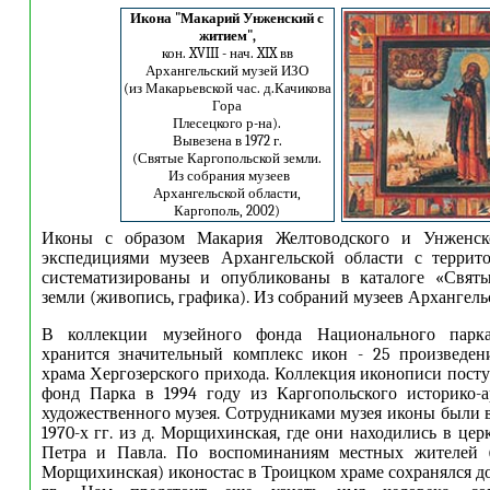
Икона "Макарий Унженский с
житием",
кон. XVIII - нач. XIX вв
Архангельский музей ИЗО
(из Макарьевской час. д.Качикова
Гора
Плесецкого р-на).
Вывезена в 1972 г.
(Святые Каргопольской земли.
Из собрания музеев
Архангельской области,
Каргополь, 2002)
Иконы с образом Макария Желтоводского и Унженско
экспедициями музеев Архангельской области с террито
систематизированы и опубликованы в каталоге «Святы
земли (живопись, графика). Из собраний музеев Архангель
В коллекции музейного фонда Национального парка
хранится значительный комплекс икон - 25 произведен
храма Хергозерского прихода. Коллекция иконописи пост
фонд Парка в 1994 году из Каргопольского историко-а
художественного музея. Сотрудниками музея иконы были 
1970-х гг. из д. Морщихинская, где они находились в цер
Петра и Павла. По воспоминаниям местных жителей (З
Морщихинская) иконостас в Троицком храме сохранялся до