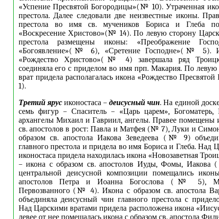
«Успение Пресвятой Богородицы»(№ 10). Утраченная ико
престола. Далее следовали две неизвестные иконы. Пра
престола во имя св. мучеников Бориса и Глеба по
«Воскресение Христово»(№ 14). По левую сторону Царск
престола размещены иконы: «Преображение Го
«Богоявление»(№ 6), «Сретение Господне»(№ 5). И
«Рождество Христово»(№ 4) завершала ряд Троицк
соединяла его с приделом во имя прп. Макария. По левую
врат придела располагалась икона «Рождество Пресвято
1).
Третий ярус
иконостаса –
деисусный чин
. На единой доск
семь фигур – Спаситель – «Царь царем», Богоматерь, 
архангелы Михаил и Гавриил, ангелы. Правее помещены 
св. апостолов в рост: Павла и Матфея (№ 7), Луки и Симо
образом св. апостола Иакова Зеведеева (№ 9) объеди
главного престола и придела во имя Бориса и Глеба. Над
иконостаса придела находилась икона «Новозаветная Трои
– икона с образом св. апостолов Иуды, Фомы, Иакова 
центральной деисусной композиции помещались иконы
апостолов Петра и Иоанна Богослова (№ 5), М
Первозванного (№ 4). Икона с образом св. апостола В
объединяла деисусный чин главного престола с придел
Над Царскими вратами придела расположена икона «Иису
левее от нее помещалась икона с образом св. апостола Фил