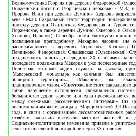
Великомученика Георгия при деревне Федоровской (сущ
Порженский погост с Георгиевской церковью - М.З.) и
Пророка Илии при деревне Думино» (церковь разрушена
века - М.З.). Сакральный статус территории поддержива
приходу деревни Окатовская, Федоровская и Турово се
Порженское, а также деревни Думино, Ожегово, и Ольси
Херново, Наволок). Своеобразными «коммуникационны
посвященные преподобному Макарию часовни (не сох
располагавшиеся в деревнях Першлахта, Качикова Го
Печниково, Федоровская, Ольшевская (Ольсиевская). С
продолжалось вплоть до середины XX в. «Память кеноз
последнего подвижника Макария в уже послевоенные го
Почозера», который ходил служить за дьякона, прини
.Макарьевский монастырь как святыня был известен
обширной территории.... «Макарий» был важн
планировочным узлом. «Уничтожение этого сакрального це
собой нарушение исторически сложившейся системы
большинство дорог заросло или едва прослеживается, в
между смежными расселенческими системами» (из а
воспоминаниям жительницы д. Морщихинской З.Н.Нефедо
года, в связи с организацией лесозаготовительных раб
хозяйств, насильно выселяли местных жителей из д
Социально-политические изменения привели к уничтоже
сельских поселений во второй четверти XX столетия.