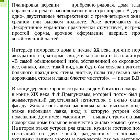
Планировка деревни — прибрежно-рядовая, дома гла
обращены к реке и расположены в два-три порядка. В дер
одно-, двухэтажные четырехстенки с тремя-четырьмя окн
среднем или высоком подклете. Реже встречаются пя
Декоративное убранство практически отсутствует, встре
простой формы, арочное оформление дверных пр
хозяйственной частей.
Интерьер поморского дома в начале XX века приятно по
аккуратностью, которые свидетельствовали о бытовой кул
«В самой обыкновенной избе, обставленной со скромнос
все, однако, имеет такой вид, как будто бы хозяева пригот
большого праздника: стены чистые, полы тщательно в
дорожками, столы и лавки блестят чистотой», — писал В.В
В конце деревни хорошо сохранился дом богатого помора.
в конце XIX века Ф.Ф.Прыгуновым, который потом был р
асимметричный двухэтажный пятистенок с пятью окн
фасаду. Жилая часть дома расположена на высоком под
этаже небольшая лавка, вход в которую устроен сбо
помещение. Дом имеет «мезонин» — вышку с тремя окнами
поморском доме большое количество жилых комнат (семь 
На втором этаже устроен ряд спален, кухня и гостевое п
состоящий из двух частей, разделенных колоннами. 
украшены лепным узором и раскраской, так же декорир