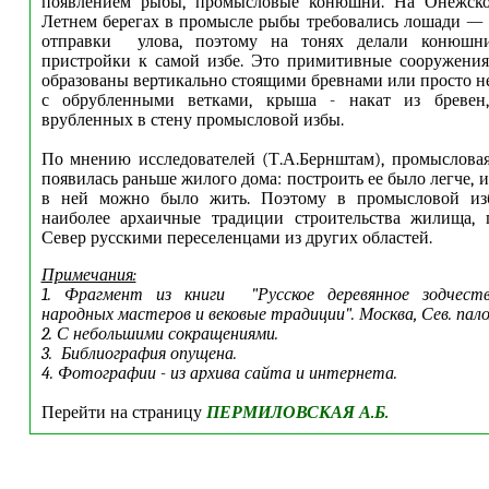
появлением рыбы, промысловые конюшни. На Онежско
Летнем берегах в промысле рыбы требовались лошади —
отправки улова, поэтому на тонях делали конюшни
пристройки к самой избе. Это примитивные сооружения
образованы вертикально стоящими бревнами или просто 
с обрубленными ветками, крыша - накат из бревен
врубленных в стену промысловой избы.
По мнению исследователей (Т.А.Бернштам), промыслова
появилась раньше жилого дома: построить ее было легче, 
в ней можно было жить. Поэтому в промысловой из
наиболее архаичные традиции строительства жилища, 
Север русскими переселенцами из других областей.
Примечания:
1. Фрагмент из книги "Русское деревянное зодчеств
народных мастеров и вековые традиции". Москва, Сев. палом
2. С небольшими сокращениями.
3. Библиография опущена.
4. Фотографии - из архива сайта и интернета.
Перейти на страницу
ПЕРМИЛОВСКАЯ А.Б.