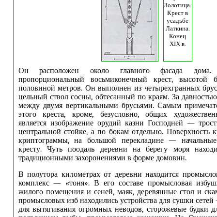
Золотица.
Крест в
усадьбе
Латкина.
Конец
XIX в.
Он расположен около главного фасада дома.
пропорциональный восьмиконечный крест, высотой б
половиной метров. Он выполнен из четырехгранных брус
цельный ствол сосны, обтесанный по краям. За давностью
между двумя вертикальными брусьями. Самым примечат
этого креста, кроме, безусловно, общих художествен
является изображение орудий казни Господней — трост
центральной стойке, а по бокам отдельно. Поверхность 
криптограммы, на большой перекладине — начальные
кресту. Чуть поодаль деревни на берегу моря наход
традиционными захоронениями в форме домовин.
В полутора километрах от деревни находится промысло
комплекс — «тоня». В его составе промысловая избушк
жилого помещения и сеней, маяк, деревянные стол и ска
промысловых изб находились устройства для сушки сетей 
для вытягивания огромных неводов, сторожевые будки д