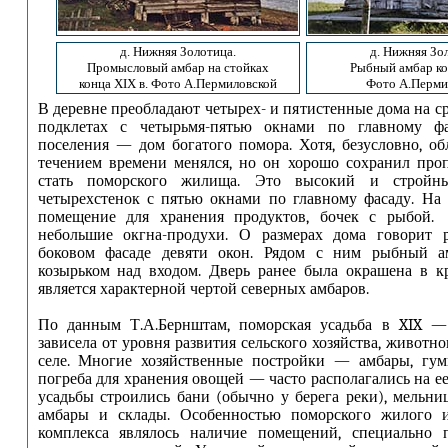
д. Нижняя Золотица.
д. Нижняя Зо
Промысловый амбар на стойках
Рыбный амбар ко
конца XIX в. Фото А.Пермиловской
Фото А.Перми
В деревне преобладают четырех- и пятистенные дома на с
подклетах с четырьмя-пятью окнами по главному фа
поселения — дом богатого помора. Хотя, безусловно, об
течением времени менялся, но он хорошо сохранил про
стать поморского жилища. Это высокий и стройн
четырехстенок с пятью окнами по главному фасаду. На
помещение для хранения продуктов, бочек с рыбой.
небольшие окгна-продухи. О размерах дома говорит 
боковом фасаде девяти окон. Рядом с ним рыбный а
козырьком над входом. Дверь ранее была окрашена в к
является характерной чертой северных амбаров.
По данным Т.А.Бернштам, поморская усадьба в XIX —
зависела от уровня развития сельского хозяйства, животн
селе. Многие хозяйственные постройки — амбары, гумн
погреба для хранения овощей — часто располагались на е
усадьбы строились бани (обычно у берега реки), мельн
амбары и склады. Особенностью поморского жилого и
комплекса являлось наличие помещений, специально 