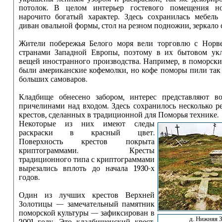
потолок. В целом интерьер гостевого помещения но
нарочито богатый характер. Здесь сохранилась мебель
диван овальной формы, стол на резном подножии, зеркало 
Жители побережья Белого моря вели торговлю с Норв
странами Западной Европы, поэтому в их бытовом ук
вещей иностранного производства. Например, в поморски
были американские кофемолки, но кофе поморы пили так ж
больших самоваров.
Кладбище обнесено забором, интерес представляют в
причелинами над входом. Здесь сохранилось несколько 
крестов, сделанных в традиционной для Поморья технике.
Некоторые из них имеют следы
раскраски в красный цвет.
Поверхность крестов покрыта
криптограммами. Кресты
традиционного типа с криптограммами
вырезались вплоть до начала 1930-х
годов.
Один из лучших крестов Верхней
Золотицы — замечательный памятник
поморской культуры — зафиксирован в
д. Нижняя 