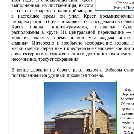
2001 году. Это кладбищенский крест,
Старое кл
выполненный из лиственницы, высота
Фото А.Пер
его около четырех с половиной метров,
в настоящее время он упал. Крест восьмиконечны
четырехгранного бруса, нижняя его часть сделана из цельно
Крест покрыт криптограммами, начальные букв
расположены в круге. На центральной перекладине — 
молитвы: «кресту твоему поклоняемся владыко истое в
славим». Интересно и необычно изображение головы
маски смерти перед нами крестьянское человеческое лицо
архитектурным и художественным достоинствам представ
несомненно, требует сохранения.
В конце деревни на берегу реки, рядом с амбаром стои
поставленный на удачный промысел тюленя.
Дер.
Верхня
Золотиц
Обетны
крест н
удачны
промыс
тюленя
Конец
XIX в.