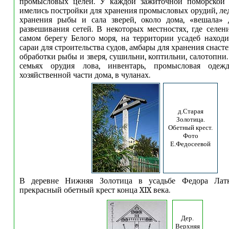
промысловых целей. У каждой зажиточной поморской 
имелись постройки для хранения промысловых орудий, л
хранения рыбы и сала зверей, около дома, «вешала»
развешивания сетей. В некоторых местностях, где селен
самом берегу Белого моря, на территории усадеб наход
сараи для строительства судов, амбары для хранения снаст
обработки рыбы и зверя, сушильни, коптильни, салотопни
семьях орудия лова, инвентарь, промысловая одеж
хозяйственной части дома, в чуланах.
д.Старая
Золотица.
Обетный крест.
Фото
Е.Федосеевой
В деревне Нижняя Золотица в усадьбе Федора Латк
прекрасный обетный крест конца XIX века.
Дер.
Верхняя