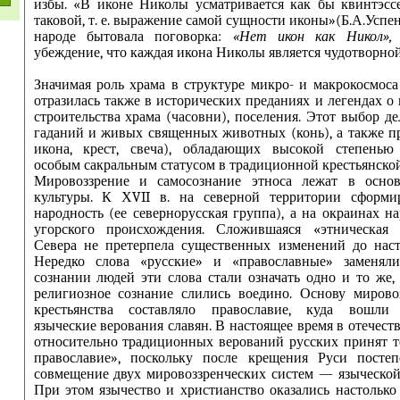
избы. «В иконе Николы усматривается как бы квинтэсс
таковой, т. е. выражение самой сущности иконы»(Б.А.Успе
народе бытовала поговорка:
«Нет икон как Никол»
убеждение, что каждая икона Николы является чудотворно
Значимая роль храма в структуре микро- и макрокосмоса
отразилась также в исторических преданиях и легендах о
строительства храма (часовни), поселения. Этот выбор д
гаданий и живых священных животных (конь), а также пр
икона, крест, свеча), обладающих высокой степенью
особым сакральным статусом в традиционной крестьянской
Мировоззрение и самосознание этноса лежат в осно
культуры. К ХVII в. на северной территории сформир
народность (ее севернорусская группа), а на окраинах н
угорского происхождения. Сложившаяся «этническая 
Севера не претерпела существенных изменений до наст
Нередко слова «русские» и «православные» заменял
сознании людей эти слова стали означать одно и то же, 
религиозное сознание слились воедино. Основу мирово
крестьянства составляло православие, куда вошли 
языческие верования славян. В настоящее время в отечес
относительно традиционных верований русских принят 
православие», поскольку после крещения Руси посте
совмещение двух мировоззренческих систем — языческой
При этом язычество и христианство оказались настолько