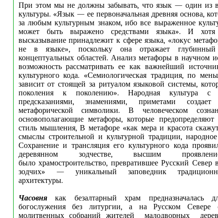
При этом мы не должны забывать, что язык — один из 
культуры. «Язык — ее первоначальная древняя основа, кот
за любым культурным знаком, ибо все выраженное куль
может быть выражено средствами языка». И хотя 
высказывание принадлежит к сфере языка, «локус метаф
не в языке», поскольку она отражает глубинны
концептуальных областей. Анализ метафоры в научном и
возможность рассматривать ее как важнейший источни
культурного кода. «Семиологическая традиция, по мень
зависит от стоящей за ритуалом языковой системы, котор
поколения к поколению». Народная культура с 
предсказаниями, знамениями, приметами создае
метафорической символики. В человеческом созна
основополагающие метафоры, которые предопределяют
стиль мышления, В метафоре «как мера и красота скаж
смыслы строительной и культурной традиции, народное
Сохранение и трансляция его культурного кода прояви
деревянном зодчестве, высшим проявлен
было храмостроительство, превратившее Русский Север 
зодчих» — уникальный заповедник традиционн
архитектуры.
Часовня
как безалтарный храм предназначалась д
богослужения без литургии, а на Русском Севере 
молитвенных собраний жителей малодворных дереве