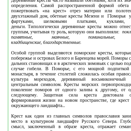
Деревянные кресты часто называли обетными, хотя их зна
определения. Самой распространенной формой обета
пожертвовать «на крест» отрез материи или полоте
двухэтажный дом, обетные кресты Мезени и ГIоморья у
фартуками, шелковыми платками, куклами
деньги. Типологически деревянные кресты можно отне
группам, учитывая ту роль, которую они выполняли:
покл
памятные, маячные, поминальные, охр
кладбищенские,
благодарственные.
Особой группой выделяются поморские кресты, которые
побережье и островах Белого и Баренцева морей. Поморы 
дальних становищах и в арктических зимовьях с целью пода
случае гибели. В Поморье, с его мощной подпиткой
монастыря, в течение столетий сложилась особая правос
культура мореходов, деревянный восьмиконечный
центральным символом. Кресты морских первопроходц
поколение поморов от одного залива к другому, от о
следующему. Защитная сила креста диктовала о
формирования жизни на новом пространстве, где крест
окружающего ландшафта...
Крест как один из главных символов православия зани
место в культурном ландшафте Русского Севера. Глуб
смысл, заключенный в образе креста, отражает сем