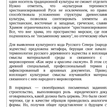
один носитель традиционной культуры не сможет отделить
Нужно отметить, что «культурная терпимо
христианизированной Руси не исключением, но прави
способствовала усложнению структуры древнеславя
культуры, позволяла синтезировать элементы а
христианские, восточные и западные, греческие, славян
Храмом ограничивалось сакральное "христианизированно
Все, что вне храма, это пространство мирское, где по
подчинялось не "письменному закону", но отеческому обыча
Для выявления культурного кода Русского Севера (народ
зодчества) предложена метафора, берущая свое начало
терминологии русского деревянного зодчества и воплощ
смыслы материальной среды и связанного с 
мировоззрения:
«Как мера и красота скажут».
В этом сл
древний специальный, профессиональный термин р
зафиксированный в архивных документах. Приве
воплощает культурные смыслы изучавшейся матери
связанного с нею народного мировоззрения.
В порядных — своеобразных письменных заданиях
строительство, выполняющих роль юридического доку
оговаривалось, какой должна быть церковь. Это были свое
чертежи, где в качестве образцов приводились аналоги
формы. Но, получив общее представление о будущем ст