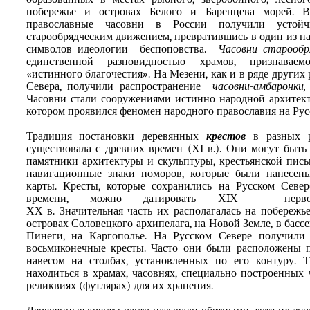
побережье и островах Белого и Баренцева морей. В
православные часовни в России получили устой
старообрядческим движением, превратившись в один из н
символов идеологии беспоповства.
Часовни старооб
единственной разновидностью храмов, признаваем
«истинного благочестия». На Мезени,
как и в ряде других
Севера, получили распространение
часовни-амбаронки
,
Часовни стали сооружениями истинно народной архитект
котором проявился феномен народного православия на Рус
Традиция постановки деревянных
крестов
в разных 
существовала с древних времен (ХI в.). Они могут быть
памятники архитектуры и скульптуры, крестьянской письм
навигационные знаки поморов, которые были нанесен
карты. Кресты, которые сохранились на Русском Север
времени, можно датировать ХIХ - перво
ХХ в. Значительная часть их располагалась на побережье
островах Соловецкого архипелага, на Новой Земле, в басс
Пинеги, на Каргополье. На Русском Севере получили 
восьмиконечные кресты. Часто они были расположены 
навесом на столбах, установленных по его контуру. 
находиться в храмах, часовнях, специально построенных 
реликвиях (футлярах) для их хранения.