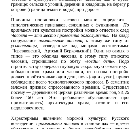
границе: сельских угодий, деревни и кладбища, на берегу р
острове (граница земли и воды), при дороге.
.
Причины постановки часовен можно определить
типологических признаков, связанных с функциями.
По 
признакам
эти культовые
постройки можно отнести к сле
Часовня
—
это место проведения богослужения.
На клад
сооружались
поминальные часовни,
к этому же типу о
усыпальницы
, возведенные над мощами местночтимы
Черевковский, Артемий Веркольский). Один из самых р
типов — это
обетная
часовня, к этому типу относят
часовни, строившиеся по обету
«воедин день».
Под
строительству содержал глубокую сакральную семантику. 
«обыденного» храма или часовни, от начала постройк
должен пройти только один день, ночь (одни сутки), прич
соблюдение всего технологического процесса, В семанти
заложен признак спрессованного времени. Существова
посему — деревянные) церкви различное время: год, 23, 25
более 150 лет. Это требование обусловливает про
примитивность) архитектуры храма, часовни и его
недолговечность.
Характерным явлением морской культуры Русско
возведение
промысловых часовен
в становищах — времен
образованных в местах рыбного, зверобойного, лесног