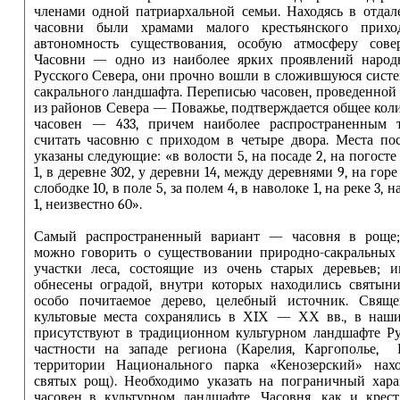
членами одной патриархальной семьи. Находясь в отдал
часовни были храмами малого крестьянского прихо
автономность существования, особую атмосферу сове
Часовни — одно из наиболее ярких проявлений народ
Русского Севера, они прочно вошли в сложившуюся систе
сакрального ландшафта. Переписью часовен, проведенной 
из районов Севера — Поважье, подтверждается общее кол
часовен — 433, причем наиболее распространенным 
считать часовню с приходом в четыре двора. Места по
указаны следующие: «в волости 5, на посаде 2, на погосте 
1, в деревне 302, у деревни 14, между деревнями 9, на горе
слободке 10, в поле 5, за полем 4, в наволоке 1, на реке 3, н
1, неизвестно 60».
Самый распространенный вариант — часовня в роще;
можно говорить о существовании природно-сакральных 
участки леса, состоящие из очень старых деревьев; 
обнесены оградой, внутри которых находились святыни:
особо почитаемое дерево, целебный источник. Свящ
культовые места сохранялись в ХIХ — ХХ вв., в наш
присутствуют в традиционном культурном ландшафте Ру
частности на западе региона (Карелия, Каргополье,
территории Национального парка «Кенозерский» нах
святых рощ). Необходимо указать на пограничный хара
часовен в культурном ландшафте. Часовня, как и крест