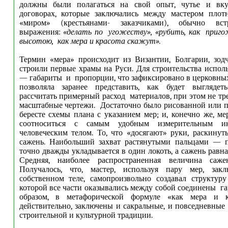
должны были полагаться на свой опыт, чутье и вку
договорах, которые заключались между мастером плот
«миром» (крестьянами- заказчиками), обычно вст
выражения:
«делать по угожеству», «рубить, как приго
высотою, как мера и красота скажут».
Термин «мера» происходит из Византии, Болгарии, зод
строили первые храмы на Руси. Для строительства испол
— габариты и
пропорции, что зафиксировано в церковных
позволяла заранее представить, как будет выгляде
рассчитать примерный расход материалов, при этом не тр
масштабные чертежи. Достаточно было рисованной или 
бересте схемы плана с указанием мер; и, конечно же, 
соотноситься с самым удобным измерительным и
человеческим телом. То, что «досягают» руки, раскину
сажень. Наибольший захват растянутыми пальцами — п
точно дважды укладывается в один локоть, а сажень равн
Средняя, наиболее распространенная величина са
Получалось, что, мастер, используя пару мер, зак
собственном теле, самопроизвольно создавал структуру
которой все части оказывались между собой соединены г
образом, в метафорической формуле «как мера и кр
действительно, заключены и сакральные, и повседневны
строительной и культурной традиции.