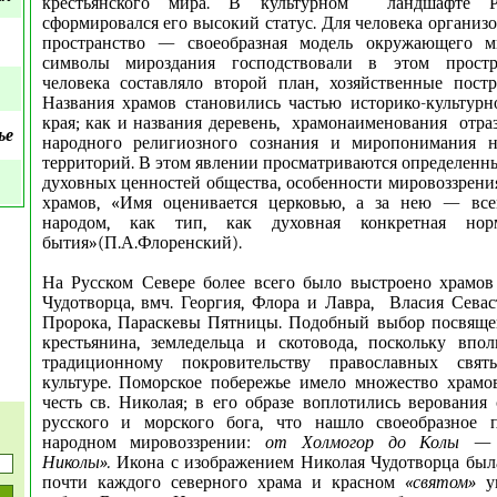
крестьянского мира. В культурном ландшафте Р
сформировался его высокий статус. Для человека организ
пространство — своеобразная модель окружающего м
символы мироздания господствовали в этом простр
человека составляло второй план, хозяйственные пост
Названия храмов становились частью историко-культурн
края; как и названия деревень, храмонаименования отра
ье
народного религиозного сознания и миропонимания н
территорий. В этом явлении просматриваются определенн
духовных ценностей общества, особенности мировоззрения
храмов, «Имя оценивается церковью, а за нею — вс
народом, как тип, как духовная конкретная нор
бытия»(П.А.Флоренский).
На Русском Севере более всего было выстроено храмов
Чудотворца, вмч. Георгия, Флора и Лавра, Власия Сева
Пророка, Параскевы Пятницы. Подобный выбор посвяще
крестьянина, земледельца и скотовода, поскольку впол
традиционному покровительству православных свя
культуре. Поморское побережье имело множество храмо
честь св. Николая; в его образе воплотились верования 
русского и морского бога, что нашло своеобразное 
народном мировоззрении:
от Холмогор до Колы
Николы».
Икона с изображением Николая Чудотворца был
почти каждого северного храма и красном
«святом»
у