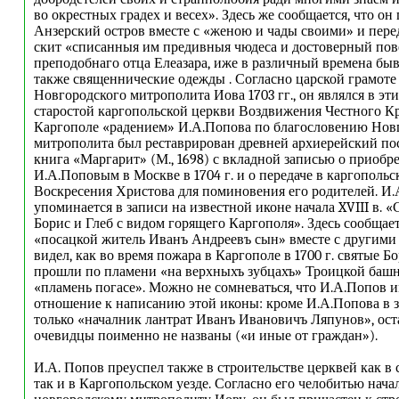
во окрестных градех и весех». Здесь же сообщается, что он
Анзерский остров вместе с «женою и чады своими» и пере
скит «списанныя им предивныя чюдеса и достоверный пов
преподобнаго отца Елеазара, иже в различный времена быв
также священнические одежды . Согласно царской грамоте 1
Новгородского митрополита Иова 1703 гг., он являлся в э
старостой каргопольской церкви Воздвижения Честного Крес
Каргополе «радением» И.А.Попова по благословению Нов
митрополита был реставрирован древней архиерейский по
книга «Маргарит» (М., 1698) с вкладной записью о приобр
И.А.Поповым в Москве в 1704 г. и о передаче в каргополь
Воскресения Христова для поминовения его родителей. И
упоминается в записи на известной иконе начала XVIII в. «
Борис и Глеб с видом горящего Каргополя». Здесь сообщает
«посацкой житель Иванъ Андреевъ сын» вместе с другими
видел, как во время пожара в Каргополе в 1700 г. святые Бо
прошли по пламени «на верхныхъ зубцахъ» Троицкой башни
«пламень погасе». Можно не сомневаться, что И.А.Попов и
отношение к написанию этой иконы: кроме И.А.Попова в 
только «началник лантрат Иванъ Ивановичъ Ляпунов», ос
очевидцы поименно не названы («и иные от граждан»).
И.А. Попов преуспел также в строительстве церквей как в
так и в Каргопольском уезде. Согласно его челобитью начала