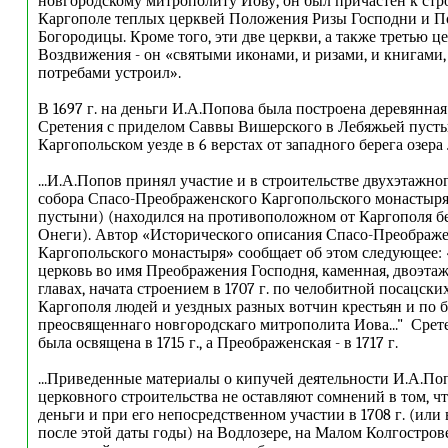
новгородскому митрополиту Иову, он был причастен к стр
Каргополе теплых церквей Положения Ризы Господни и 
Богородицы. Кроме того, эти две церкви, а также третью це
Воздвижения - он «святыми иконами, и ризами, и книгами
потребами устроил».
В 1697 г. на деньги И.А.Попова была построена деревянная
Сретения с приделом Саввы Вишерского в Лебяжьей пусты
Каргопольском уезде в 6 верстах от западного берега озера 
...И.А.Попов принял участие и в строительстве двухэтажно
собора Спасо-Преображенского Каргопольского монастыр
пустыни) (находился на противоположном от Каргополя б
Онеги). Автор «Исторического описания Спасо-Преображ
Каргопольского монастыря» сообщает об этом следующее:
церковь во имя Преображения Господня, каменная, двоэтаж
главах, начата строением в 1707 г. по челобитной посацски
Каргополя людей и уездных разных вотчин крестьян и по 
преосвященнаго новгородскаго митрополита Иова..." Срет
была освящена в 1715 г., а Преображенская - в 1717 г.
...Приведенные материалы о кипучей деятельности И.А.По
церковного строительства не оставляют сомнений в том, чт
деньги и при его непосредственном участии в 1708 г. (ил
после этой даты годы) на Водлозере, на Малом Колгострове