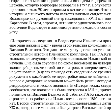
сгоревшей от молнии церкви и была возведена та деревянн
церковь, которую водлозеры разобрали в 1797 г. Получается
простояла около 90 лет и пришла в ветхое состояние. Этот
истории Ильинского погоста является важным свидетельств
Водлозерье как духовный центр находилось в XVIII в. в зон
Каргополя. В этом, впрочем, нет ничего удивительного, по
восточное Водлозерье и административно входило в соста
уезда.
«Историческия сведения... о Водлозерском Ильинском при
еще один важный факт - время строительства колокольни и 
Василия Великого. Эти данные могут существенно уточнит
строительной истории Ильинского комплекса. Так, Г.А.Кут
колокольне следующее: «История колокольни Ильинской ц
изучена. Она была срублена по схеме восьмерик на четвер
звонницей, резными столбами и шатровым завершением. Д
не установлена (в делах прихода есть сведения о ее крайней
документы о какой-либо ее перестройке пока не найдены»;
вопрос о датировке колокольни может быть решен методом
дендрохронологического анализа». В «Исторических сведен
сообщается, что колокольня была построена в 1811 г., прич
приделом св. Василия Великого. В работах Г.А.Кутьковой 
строительных работах на Ильинском погосте в 1810-е гг. н
нет. Второй строительный период исследовательница дати
XIX в., когда, по ее мнению, и был устроен Васильевский пре