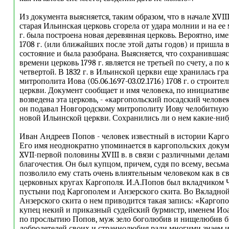
Из документа выясняется, таким образом, что в начале XVIII в
старая Ильинская церковь сгорела от удара молнии и на ее 
г. была построена новая деревянная церковь. Вероятно, име
1708 г. (или ближайших после этой даты годов) и пришла в 
состояние и была разобрана. Выясняется, что сохранившаяс
времени церковь 1798 г. является не третьей по счету, а по
четвертой. В 1832 г. в Ильинской церкви еще хранилась гр
митрополита Иова (05.06.1697-03.02.1716) 1708 г. о строите
церкви. Документ сообщает и имя человека, по инициативе
возведена эта церковь, - «каргопольский посадский челове
он подавал Новгородскому митрополиту Иову челобитную
новой Ильинской церкви. Сохранились ли о нем какие-ниб
Иван Андреев Попов - человек известный в истории Карго
Его имя неоднократно упоминается в каргопольских докум
XVII-первой половины XVIII в. в связи с различными дела
благочестия. Он был купцом, причем, судя по всему, весьма
позволило ему стать очень влиятельным человеком как в све
церковных кругах Каргополя. И.А.Попов был вкладчиком 
пустыни под Каргополем и Анзерского скита. Во Вкладной
Анзерского скита о нем приводится такая запись: «Каргопо
купец некий и приказный судейский бурмистр, именем Ио
по прослытию Попов, муж зело боголюбив и нищелюбив б
добродетелей своих и страннолюбия ради многими знаем и