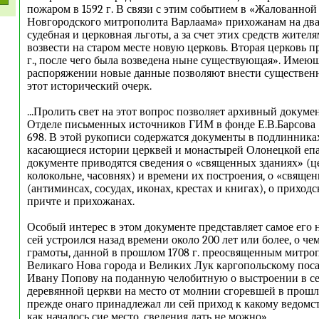
пожаром в 1592 г. В связи с этим событием в «Жалованной
Новгородского митрополита Варлаама» прихожанам на два
судебная и церковная льготы, а за счет этих средств жител
возвести на старом месте новую церковь. Вторая церковь п
г., после чего была возведена ныне существующая». Имею
распоряжении новые данные позволяют внести существен
этот исторический очерк.
...Пролить свет на этот вопрос позволяет архивный докуме
Отделе письменных источников ГИМ в фонде Е.В.Барсова (
698. В этой рукописи содержатся документы в подлинниках 
касающиеся истории церквей и монастырей Олонецкой епар
документе приводятся сведения о «священных зданиях» (ц
колокольне, часовнях) и времени их построения, о «свяще
(антиминсах, сосудах, иконах, крестах и книгах), о приходс
причте и прихожанах.
Особый интерес в этом документе представляет самое его 
сей устроился назад времени около 200 лет или более, о че
грамоты, данной в прошлом 1708 г. преосвященным митр
Великаго Нова города и Великих Лук каргопольскому пос
Ивану Попову на поданную челобитную о выстроении в се
деревянной церкви на место от молнии сгоревшей в прошл
прежде онаго принадлежал ли сей приход к какому ведомст
как началось сие место, сведения дать не можно».