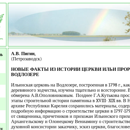
А.В. Пигин,
ть
(Петрозаводск)
НОВЫЕ ФАКТЫ ИЗ ИСТОРИИ ЦЕРКВИ ИЛЬИ ПРО
ВОДЛОЗЕРЕ
Ильинская церковь на Водлозере, построенная в 1798 г., ка
деревянного зодчества, изучена тщательно и всесторонне. В
обмерена А.В.Ополовниковым. Позднее Г.А.Кутькова про
этапы строительной истории памятника в XVIII- XIX вв. В
архиве Республики Карелия сохранились материалы, соде
подробную информацию о строительстве церкви в 1797-179
от священника, причетников и прихожан Ильинского прих
Архангельскому и Олонецкому Вениамину о строительстве 
духовной консистории заказчику, эскиз церкви, благослов
ых