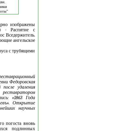
ви.
авки
боты"
арно изображены
) - Распятие с
ос Вседержитель.
ляющие ангельское
аруса с трубящими
 реставрационный
ревни Федоровская
 после удаления
 реставратором
сь: «1863 Года
аевъ». Открытие
нейших научных
го погоста вновь
ихся подлинных