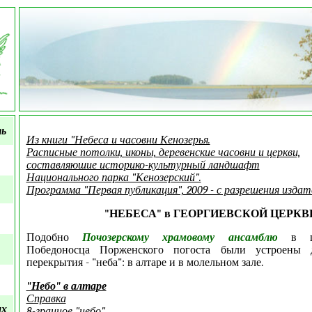
ть
Из книги "Небеса и часовни Кенозерья.
Расписные потолки,
иконы, деревенские часовни и церкви,
составляюшие историко-культурный ландшафт
Национального парка "Кенозерский".
Программа "Первая публикация", 2009 - с разрешения издат
"НЕБЕСА" в ГЕОРГИЕВСКОЙ ЦЕРКВ
Подобно
Почозерскому храмовому ансамблю
в ц
Победоносца Порженского погоста были устроены 
перекрытия - "неба": в алтаре и в молельном зале.
"Небо" в алтаре
Справка
ых
8-гранное "небо"