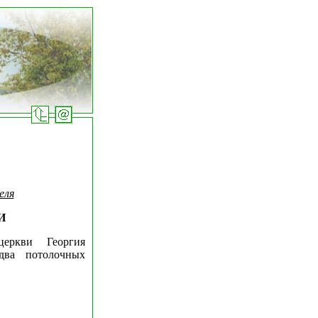
еля
И
еркви Георгия
два потолочных