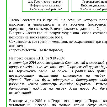
зала Георгиевской церкви.
Георгиевской церк
Информ. диск выставки
Информ. диск выст
"Небеса ручной работы"
"Небеса ручной ра
"Небо" состоит из 8 граней, на семи из которых поп
апостолы и евангелисты и на восьмой (восточной
предстоящими святыми. В центральном медальоне - Христ
В верних частях граней вокруг медальона - слова. состав
песнопение, восхваляющее Бога.
Сохранились все грани и медальон, не сохранились три п
ангелами.
(пересказ текста Т.М.Кольцовой).
Из пресс-релиза КНП от 3.10.2014:
В сентябре 2014 года завершился длительный и сложный
процесс «неба» из молельного зала Георгиевской церкви де
на Порженском озере. На одной из радиальных граней
поверхностных загрязнений, копившихся на «небе»
Ириной Тяпкиной была обнаружена датирующая подпи
роботалъ небеса копписецъ Михайло Кириковъ Сказыв
датирующей надписи на «небе» дает повод для даль
исследований.
В конце марта 2016 г. в Георгиевской церкви Порженско
установлены "небеса", но только копии сохранивш