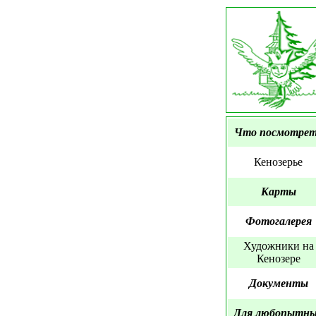
Что посмотре
Кенозерье
Карты
Фотогалерея
Художники на
Кенозере
Документы
Для любопытн