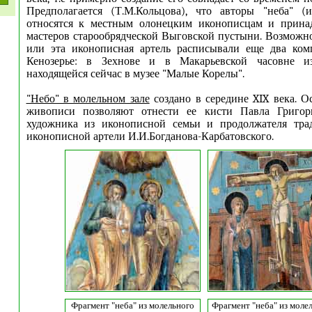
Предполагается (Т.М.Кольцова), что авторы "неба" (
относятся к местным олонецким иконописцам и прина
мастеров старообрядческой Выговской пустыни. Возможно,
или эта иконописная артель расписывали еще два комп
Кенозерье: в Зехнове и в Макарьевской часовне из
находящейся сейчас в музее "Малые Корелы".
"Небо" в молельном зале
создано в середине XIX века. О
живописи позволяют отнести ее кисти Павла Григор
художника из иконописной семьи и продолжателя тра
иконописной артели И.И.Богданова-Карбатовского.
Фрагмент "неба" из молельного
Фрагмент "неба" из молел