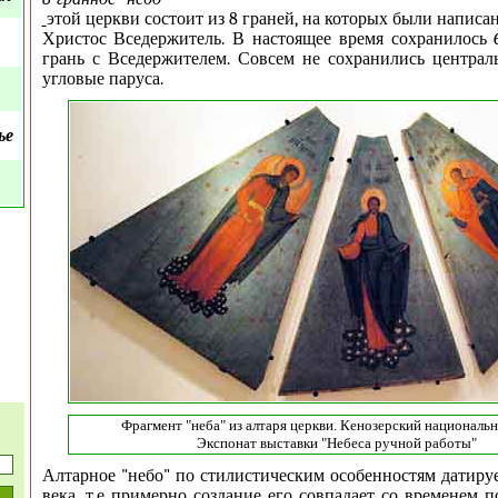
этой церкви состоит из 8 граней, на которых были написа
Христос Вседержитель. В настоящее время сохранилось 6 
грань с Вседержителем. Совсем не сохранились центра
угловые паруса.
ье
Фрагмент "неба" из алтаря церкви. Кенозерский национальн
Экспонат выставки "Небеса ручной работы"
Алтарное "небо" по стилистическим особенностям датируе
века, т.е примерно создание его совпадает со временем 