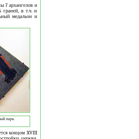
ны 7 архангелов и
граней, в т.ч. и
льный медальон и
ый парк.
тся концом XVIII
постройки церкви.