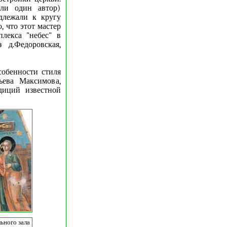
или один автор)
длежали к кругу
 что этот мастер
лекса "небес" в
 д.Федоровская,
собенности стиля
ьева Максимова,
диций известной
ьного зала