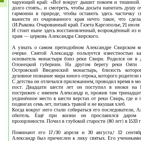
чарующий край: «Всё вокруг дышит покоем и тишиной. 
долго стоять... и смотреть, чтобы досыта напитать душу
гармонии в природе, чтобы оставить здесь частичку с
вынести из очарованного края нечто такое, что сдел
(И.Рыкова. Очарованный край. Газета Каргополье, 21 июля 1
И стоит ныне здесь восстановленный, возрождённый из н
храм — церковь Александра Свирского.
А узнать о самом преподобном Александре Свирском 
очерке. Святой Алексацдр пользуется известностью 
основатель монастыря близ реки Свири. Родился он в 
Олонецкой губернии. На другом берегу реки Ояти 
Островский Введенский монастырь, близость которо
духовное познание мира юного отрока, которого родители
С детства он отличался прилежанием, проводил время в м
пост. Двадцати шести лет он поступил в иноки на 
пострижен с именем Александр и, прожив там тринадцать
уединённое место в шести верстах от реки Свирь, где и 
подвигах семь лет, питаясь травой и не вкушая хлеб.
Когда вокруг него стали собираться его последователи, 
обитель. Ещё при жизни он прославился даром 
прозорливости. Почил в глубокой старости (80 лет) в 1533 г
Поминают его 17/30 апреля и 30 августа/ 12 сентяб
Александр был причислен к лику святых. Его ученикам