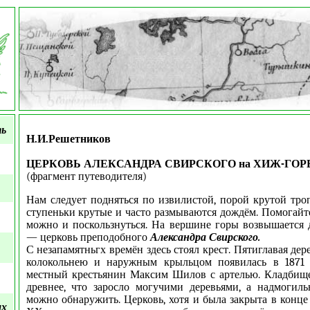
ть
Н.И.Решетников
ЦЕРКОВЬ АЛЕКСАНДРА СВИРСКОГО на ХИЖ-ГОР
(фрагмент путеводителя)
Нам следует подняться по извилистой, порой крутой тр
ступеньки крутые и часто размываются дождём. Помогайте
можно и поскользнуться. На вершине горы возвышается
— церковь преподобного
Александра Свирского.
С незапамятньгх времён здесь стоял крест. Пятиглавая дер
колокольнею и наружным крыльцом появилась в 1871 
местный крестьянин Максим Шилов с артелью. Кладбище
древнее, что заросло могучими деревьями, а надмогил
можно обнаружить. Церковь, хотя и была закрыта в конце
ых