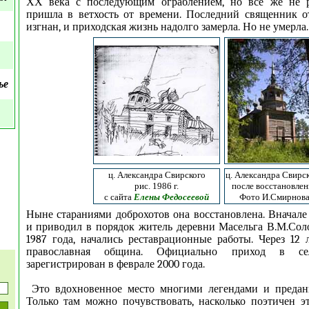
ХХ века с последующим ограблением, но всё же не 
пришла в ветхость от времени. Последний священник 
изгнан, и приходская жизнь надолго замерла. Но не умерла.
ье
ц. Александра Свирского
ц. Александра Свирс
рис. 1986 г.
после восстановлен
с сайта
Елены Федосеевой
Фото И.Смирнов
Ныне стараниями доброхотов она восстановлена. Вначале
и приводил в порядок житель деревни Масельга В.М.Солод
1987 года, начались реставрационные работы. Через 12 
православная община. Официально приход в се
зарегистрирован в феврале 2000 года.
Это вдохновенное место многими легендами и предан
Только там можно почувствовать, насколько поэтичен э