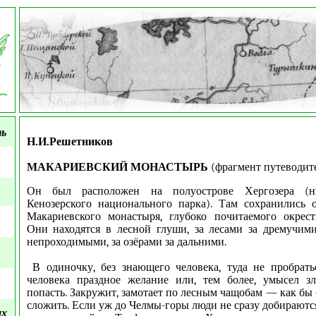
ть
Н.И.Решетников
МАКАРИЕВСКИЙ МОНАСТЫРЬ
(фрагмент путеводит
Он был
расположен на полуострове Хергозера (н
Кенозерского национального парка). Там сохранились 
Макариевского монастыря, глубоко почитаемого окрес
Они находятся в лесной глуши, за лесами за дремучими
непроходимыми, за озёрами за дальними.
В одиночку, без знающего человека, туда не пробрать
человека праздное желание или, тем более, умысел зл
попасть. Закружит, замотает по лесным чащобам — как бы
сложить. Если уж до Челмы-горы люди не сразу добираютс
ых