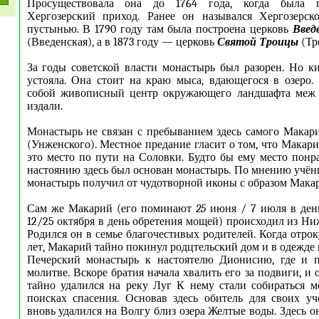
Просуществовала она до 1764 года, когда была п
Хергозерский приход. Ранее он назывался Хергозерск
пустынью. В 1790 году там была построена церковь
Введ
(Введенская), а в 1873 году — церковь
Святой Троицы
(Тр
За годы советской власти монастырь был разорен. Но к
устояла. Она стоит на краю мыса, вдающегося в озеро
собой живописный центр окружающего ландшафта меж т
издали.
Монастырь не связан с пребыванием здесь самого Макар
(Унженского). Местное предание гласит о том, что Макар
это место по пути на Соловки. Будто бы ему место понра
настоянию здесь был основан монастырь. По мнению учёны
монастырь получил от чудотворной иконы с образом Макар
Сам же Макарий (его поминают
25
июня / 7 июля в ден
12/25 октября в день обретения мощей) происходил из Ни
Родился он в семье благочестивых родителей. Когда отро
лет, Макарий тайно покинул родцтельский дом и в одежде
Печерский монастырь к настоятелю Дионисию, где и п
молитве. Вскоре братия начала хвалить его за подвиги, и о
тайно удалился на реку Луг К нему стали собираться 
поисках спасения. Основав здесь обитель для своих у
вновь удалился на Волгу близ озера Желтые воды. Здесь 