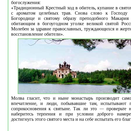
богослужения:
«Традиционный Крестный ход в обитель, купание в святом
с ароматом целебных трав. Снова слово к Господу 
Богородице и святому образу преподобного Макария
обитающим в богоугодном уголке великой святой Рос
Молебен за здравие православных, труждающихся и жер
восстановление обители».
Молва гласит, что и ныне монастырь производит само
впечатление, и люди, побывавшие там, испытывают г
соприкосновения к святыне. Так ли это — проверьте н
наберитесь терпения и при условии доброго намер
достигнугь этого святого места и на себе испытать его благ