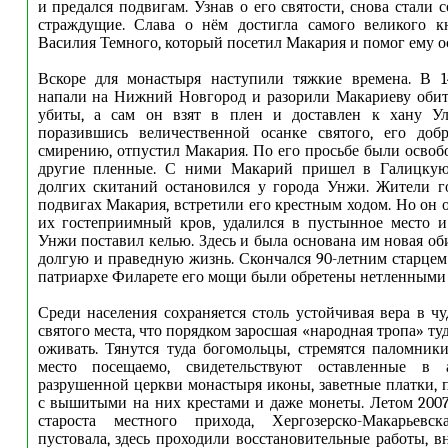
и предался подвигам. Узнав о его святости, снова стали 
страждущие. Слава о нём достигла самого великого кн
Василия Темного, который посетил Макария и помог ему ос
Вскоре для монастыря наступили тяжкие времена. В 1
напали на Нижний Новгород и разорили Макариеву обит
убиты, а сам он взят в плен и доставлен к хану Ул
поразившись величественной осанке святого, его добр
смирению, отпустил Макария. По его просьбе были осво
другие пленные. С ними Макарий пришел в Галицкую
долгих скитаний остановился у города Унжи. Жители г
подвигах Макария, встретили его крестным ходом. Но он 
их гостеприимный кров, удалился в пустынное место и
Унжи поставил келью. Здесь и была основана им новая об
долгую и праведную жизнь. Скончался 90-летним старцем 
патриархе Филарете его мощи были обретены нетленными
Среди населения сохраняется столь устойчивая вера в чу
святого места, что порядком заросшая «народная тропа» ту
оживать. Тянутся туда богомольцы, стремятся паломники
место посещаемо, свидетельствуют оставленные в
разрушенной церкви монастыря иконы, заветные платки,
с вышитыми на них крестами и даже монеты. Летом 2007
староста местного прихода, Хергозерско-Макарьевс
пустовала, здесь проходили восстановительные работы, в