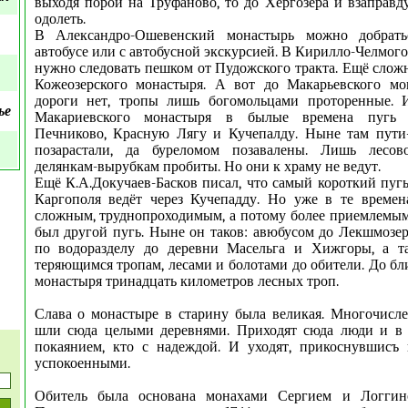
выходя порой на Труфаново, то до Хергозера и взаправд
одолеть.
В Александро-Ошевенский монастырь можно добрать
автобусе или с автобусной экскурсией. В Кирилло-Челмог
нужно следовать пешком от Пудожского тракта. Ещё сложн
Кожеозерского монастыря. А вот до Макарьевского мо
дороги нет, тропы лишь богомольцами проторенные. 
ье
Макариевского монастыря в былые времена пугь 
Печниково, Красную Лягу и Кучепалду. Ныне там пути
позарастали, да буреломом позавалены. Лишь лесов
делянкам-вырубкам пробиты. Но они к храму не ведут.
Ещё К.А.Докучаев-Басков писал, что самый короткий пуг
Каргополя ведёт через Кучепадду. Но уже в те време
сложным, труднопроходимым, а потому более приемлемым,
был другой пугь. Ныне он таков: авюбусом до Лекшмозер
по водоразделу до деревни Масельга и Хижгоры, а т
теряющимся тропам, лесами и болотами до обители. До бл
монастыря тринадцать километров лесных троп.
Слава о монастыре в старину была великая. Многочисл
шли сюда целыми деревнями. Приходят сюда люди и в 
покаянием, кто с надеждой. И уходят, прикоснувшисъ 
успокоенными.
Обитель была основана монахами Сергием и Логгин