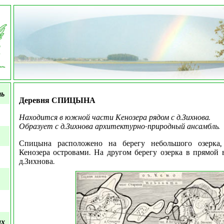
ть
Деревня СПИЦЫНА
Находится в южной части Кенозера рядом с д.Зихнова.
Образует с д.Зихнова архитектурно-природный ансамбль.
Спицына расположено на берегу небольшого озерка,
Кенозера островами. На другом берегу озерка в прямой
д.Зихнова.
ых