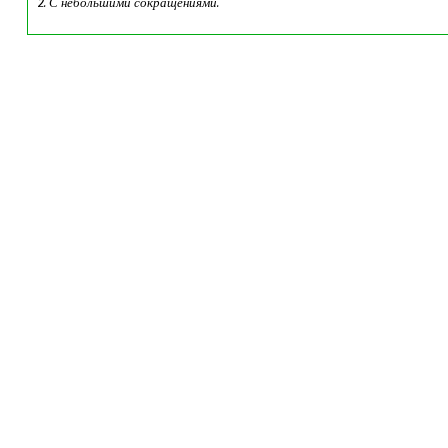
2. С
небольшими
сокращениями.