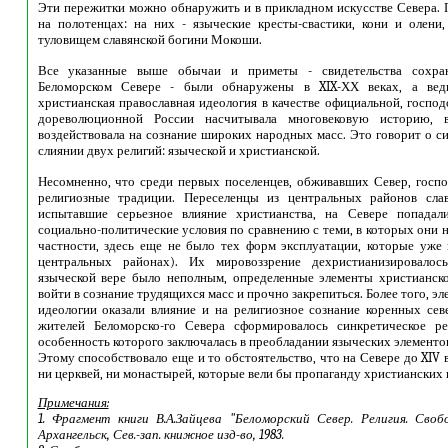
Эти пережитки можно обнаружить и в прикладном искусстве Севера.
на полотенцах: на них - языческие кресты-свастики, кони и олени
туловищем славянской богини Мокоши.
Все указанные выше обычаи и приметы - свидетельства сохран
Беломорском Севере - были обнаружены в XIX-ХХ веках, а вед
христианская православная идеология в качестве официальной, госпо
дореволюционной России насчитывала многовековую историю, в
воздействовала на сознание широких народных масс. Это говорит о си
слиянии двух религий: языческой и христианской.
Несомненно, что среди первых поселенцев, обживавших Север, госпо
религиозные традиции. Переселенцы из центральных районов слав
испытавшие серьезное влияние христианства, на Севере попадал
социально-политические условия по сравнению с теми, в которых они 
частности, здесь еще не было тех форм эксплуатации, которые уже 
центральных районах). Их мировоззрение дехристианизировало
языческой вере было неполным, определенные элементы христианск
войти в сознание трудящихся масс и прочно закрепиться. Более того, э
идеологии оказали влияние и на религиозное сознание коренных севе
жителей Беломорско-го Севера сформировалось синкретическое ре
особенность которого заключалась в преобладании языческих элементо
Этому способствовало еще и то обстоятельство, что на Севере до XIV 
ни церквей, ни монастырей, которые вели бы пропаганду христианских в
Примечания:
1.
Фрагмент книги В.А.Зайцева
"
Беломорский Север. Религия. Своб
Архангельск, Сев.-зап. книжное изд-во, 19
83
.