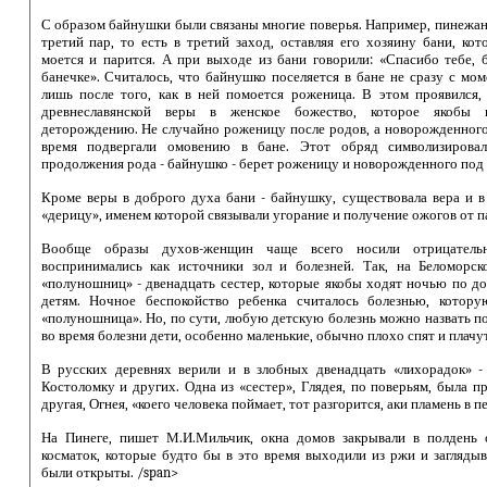
С образом байнушки были связаны многие поверья. Например, пинежан
третий пар, то есть в третий заход, оставляя его хозяину бани, ко
моется и парится. А при выходе из бани говорили: «Спасибо тебе, 
банечке». Считалось, что байнушко поселяется в бане не сразу с мом
лишь после того, как в ней помоется роженица. В этом проявился, 
древнеславянской веры в женское божество, которое якобы по
деторождению. Не случайно роженицу после родов, а новорожденного
время подвергали омовению в бане. Этот обряд символизирова
продолжения рода - байнушко - берет роженицу и новорожденного под с
Кроме веры в доброго духа бани - байнушку, существовала вера и в 
«дерицу», именем которой связывали угорание и получение ожогов от па
Вообще образы духов-женщин чаще всего носили отрицатель
воспринимались как источники зол и болезней. Так, на Беломорс
«полуношниц» - двенадцать сестер, которые якобы ходят ночью по д
детям. Ночное беспокойство ребенка считалось болезнью, котору
«полуношница». Но, по сути, любую детскую болезнь можно назвать п
во время болезни дети, особенно маленькие, обычно плохо спят и плачу
В русских деревнях верили и в злобных двенадцать «лихорадок» -
Костоломку и других. Одна из «сестер», Глядея, по поверьям, была 
другая, Огнея, «коего человека поймает, тот разгорится, аки пламень в п
На Пинеге, пишет М.И.Мильчик, окна домов закрывали в полдень 
косматок, которые будто бы в это время выходили из ржи и заглядыв
были открыты. /span>