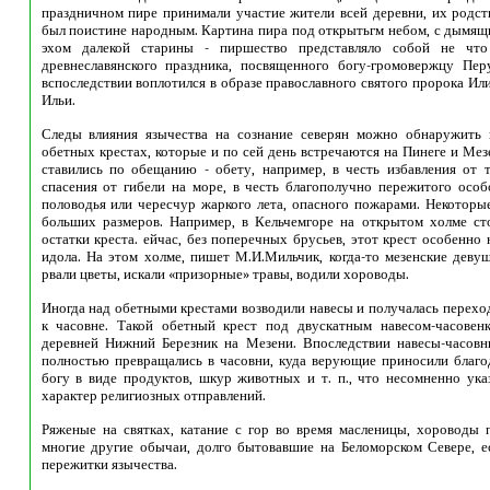
праздничном пире принимали участие жители всей деревни, их родств
был поистине народным. Картина пира под открытьгм небом, с дымящ
эхом далекой старины - пиршество представляло собой не что
древнеславянского праздника, посвященного богу-громовержцу Пер
вспоследствии воплотился в образе православного святого пророка Или
Ильи.
Следы влияния язычества на сознание северян можно обнаружить 
обетных крестах, которые и по сей день встречаются на Пинеге и Ме
ставились по обещанию - обету, например, в честь избавления от 
спасения от гибели на море, в честь благополучно пережитого особ
половодья или чересчур жаркого лета, опасного пожарами. Некоторы
больших размеров. Например, в Кельчемгоре на открытом холме ст
остатки креста. ейчас, без поперечных брусьев, этот крест особенно
идола. На этом холме, пишет М.И.Мильчик, когда-то мезенские деву
рвали цветы, искали «призорные» травы, водили хороводы.
Иногда над обетными крестами возводили навесы и получалась перехо
к часовне. Такой обетный крест под двускатным навесом-часовен
деревней Нижний Березник на Мезени. Впоследствии навесы-часов
полностью превращались в часовни, куда верующие приносили благ
богу в виде продуктов, шкур животных и т. п., что несомненно ука
характер религиозных отправлений.
Ряженые на святках, катание с гор во время масленицы, хороводы 
многие другие обычаи, долго бытовавшие на Беломорском Севере, ес
пережитки язычества.