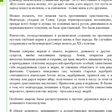
«Кто хочет идти к волхву, тот да идет за ним, а кто верует, тот пусть п
народ пошел за волхвом, а за епископом - только князь и его дружина.
Можно полагать, что немалая часть противников христианства, 
Новгороде, уходила на Север. Среди первопроходцев, несомненно
прежде всего бояре и купцы, но основная масса русов, двигавшихся н
первоначального освоения, не была христианской. Это были язычники.
Язычество, господствовавшее в религиозном сознании на протяжен
пустило глубокие корни в духовную жизнь и быт народа. Не случайно
сохранились на Беломорском Севере вплоть до ХХ столетия.
Веками северяне верили в лешего, водяного, домового и других 
существ, якобы населявших природу. Земля, покрытая дев
многочисленными реками и озерами, где крик зверей и завывание ветра
и причудливое сплетение водорослей приобретало особый, таинственны
себе поддерживала страх в людях, не умевших объяснить те или иные
фантазию. Страшась неведомых сил, человек старался задобрит
считавшегося языческим богом лесов, задабривали, принося ему в
скотину или даруя первое яйцо, полученное от попа в пасху (в этом с
позднее христианское наслоение). Приносили дань и водяному. В были
о том, что новгородцы, попавшие в бурю, для того чтобы умилостиви
морского», приносили ему жертву - бросали в воду людей.
Особенно широко была распространена и прочно держалась вера в д
домашнего благополучия.
В образе домового, занимавшего в дохристианских верованиях едв