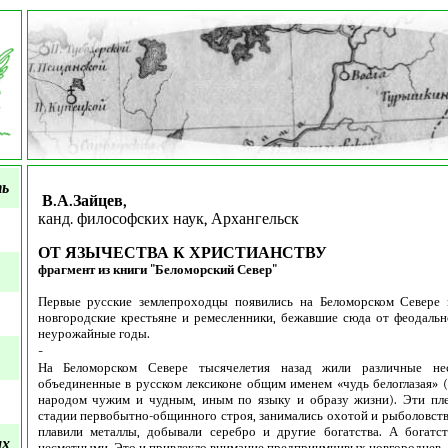
ть
В.А.Зайцев,
канд. философских наук, Архангельск
ОТ ЯЗЫЧЕСТВА К ХРИСТИАНСТВУ
фрагмент из книги "Беломорский Север"
Первые русские землепроходцы появились на Беломорском Севере 
новгородские крестьяне и ремесленники, бежавшие сюда от феодально
неурожайные годы.
-
На Беломорском Севере тысячелетия назад жили различные нес
объединенные в русском лексиконе общим именем «чудь белоглазая» (
народом чужим и чудным, иным по языку и образу жизни). Эти пл
стадии первобытно-общинного строя, занимались охотой и рыболовств
плавили металлы, добывали серебро и другие богатства. А богатс
ых
несметными. Это и привлекло внимание предприимчивых новгородцев.