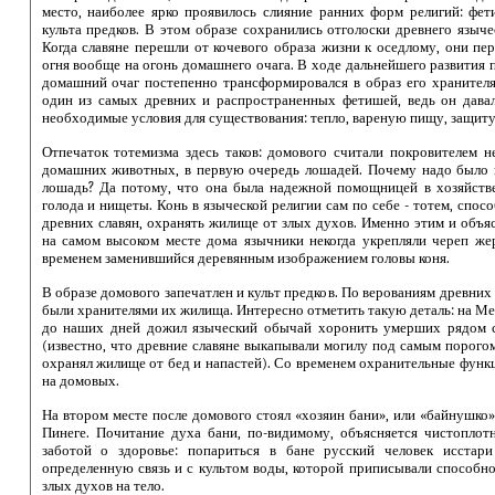
место, наиболее ярко проявилось слияние ранних форм религий: фет
культа предков. В этом образе сохранились отголоски древнего языче
Когда славяне перешли от кочевого образа жизни к оседлому, они пе
огня вообще на огонь домашнего очага. В ходе дальнейшего развития
домашний очаг постепенно трансформировался в образ его хранителя 
один из самых древних и распространенных фетишей, ведь он дава
необходимые условия для существования: тепло, вареную пищу, защиту 
Отпечаток тотемизма здесь таков: домового считали покровителем не
домашних животных, в первую очередь лошадей. Почему надо было 
лошадь? Да потому, что она была надежной помощницей в хозяйстве
голода и нищеты. Конь в языческой религии сам по себе - тотем, спос
древних славян, охранять жилище от злых духов. Именно этим и объяс
на самом высоком месте дома язычники некогда укрепляли череп же
временем заменившийся деревянным изображением головы коня.
В образе домового запечатлен и культ предков. По верованиям древних 
были хранителями их жилища. Интересно отметить такую деталь: на Ме
до наших дней дожил языческий обычай хоронить умерших рядом 
(известно, что древние славяне выкапывали могилу под самым порого
охранял жилище от бед и напастей). Со временем охранительные функ
на домовых.
На втором месте после домового стоял «хозяин бани», или «байнушко»,
Пинеге. Почитание духа бани, по-видимому, объясняется чистоплот
заботой о здоровье: попариться в бане русский человек исстар
определенную связь и с культом воды, которой приписывали способно
злых духов на тело.