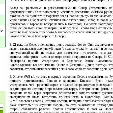
Вслед за кресгьянами и ремесленниками на Север устремились но
промышленники. Они покупали у местного населения «мягкую рухля
охотились на пушного и морского зверя, ловили рыбу. Первоначально 
моря-окияна» снаряжались специальные экспедиции, которые после у
промыслов и торговли возвращались в Новгород. Но затем новгоро
стали основывать свои фактории на побережье Белого моря от Лямцы
ье
часть беломорского побережья была заселена славянами раньше други
начало освоению Беломорского Севера.
В XI веке на Севере появились новгородские бояре. Они снаряжали
людей, так называемых ушкуйников (от слова «ушкуй» - лодка), и во гла
«полунощный край» не только для промысла и торговли, но и для 
возникли обширные имения новгородской боярщины на Севере. К XII в
Новгорода прочно утвердилась в Заволочье (такое наименован
новгородскими владениями по Онеге и Северной Двине потому, чт
волоками, отделявшими бассейны рек Белого моря от бассейнов рек Бал
В Х веке (988 г.), то есть в период освоения Севера славянами, на 
принято христианство. Говоря о крещении Киевской Руси, прав
утверждают, что «русский народ с полной искренностью и всецелой
сердца принял истинную православную веру». Исторические факты д
введение новой веры встретило решительное сопротивление русско
выступлением было встречено христианство в Новгороде. Видн
С.М.Соловьев в своей «Истории России» наглядно показывает: народн
даже некоторые из «лучших людей», то есть зажиточных новгородце
старой славянской религии против христианства. В том же Новго
руководством волхвов (славянские жрецы - М.З.) восставших и обратил