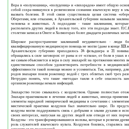
Вера в «полуношниц», «полудениц» и «лихорадок» имеет общую основу
собой сохра-нившуюся в религиозном сознании языческую веру в зл
вызвать болезни. В этой связи существовала целая система «обер
Оберегами, или отказами, в Архангельской губернии называли заклин
человека и животных. А подходами - такие заклинания, которы
располагать других людей в пользу того, кто эти подходы знает. П.
столетии записал в Онеге и Холмогорах более двадцати различных загов
Широкое распространение заклинаний неудивительно - люди бо
квалифицированную медицинскую помощь не могли (даже в конце XIX в
Архангельскую губернию приходилось 34 фельдшера и 21 повивал
обращались к силе заговоров: от раны и от «сглаза», от боли в ушах и 
же самым объясняется и вера в силу знахарей: на протяжении многих в
единственным способом удовлетворить потребности в медицинской
эффективности такой помощи можно и усомниться. Так, например, для
родов знахарки поили роженицу водой с трех облитых скоб трех раз
Нетрудно понять, что такие «методы» таили в себе опасность за
организм роженицы немало инфекций.
Знахарство тесно смыкалось с колдовством. Однако полностью отожд
Знахари практиковали в лечении людей и животных, иногда применяя
элементы народной эмпирической медицины в сочетании с элементам
мистической практики колдунов был значительно шире. По предст
колдуны могли поддерживать связь с добрыми и злыми духами и испол
своих интересах, напуская на других людей или отводя от них порчи,
Колдуны - это трансформировавшиеся волхвы, которые в религии древ
роль служителей языческого культа. Колдунов боялись, старались за
заручиться их поддержкой.