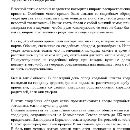
В тесной связи с верой в колдовство находится широко распространенна
приметы. Особенно много примет было связано со свадебным обряд
уезде при сватании невесты в доме жениха катали ступу, чтобы дело «в
невестой столковались. Или же сваты брали с собой висячий замок, при
запирали его в кармане, чтобы дело «замкнулось», то есть не было бы 
магия, широко бытовавшая среди северян еще в прошлом веке.
На свадьбу обычно приглашали знахаря или знахарку, которые заговар
порчи. Обычаи, связанные со свадебным обрядом, разнообразны. Нап
уезде полагалось только что повенчанных молодых сажать в доме н
расстилались шубы мехом наружу, опять-таки для того, чтобы молодых
Присутствующие на свадебном обеде при каждом кушанье дол
помянуть кого-либо из умерших родственников или знакомых тоже с то
не быть «испорченными».
Был и такой обычай. В последний день перед свадьбой невеста ходи
выводили на середину деревни, где она падала на расстеленную шубу
причитала, прощаясь со своими умершими родственниками, спрашив
родителей, если они умерли.
В этих свадебных обрядах четко просматриваются следы первобыт
тотемизма, магии и культа предков.
Влияние язычества на религиозное сознание северян обнаруживается
традициях, сохранявшихся на Беломорском Севере вплоть до XIX века
праздновали Ильин день в Церковническом приходе Петровской волост
В этот день перед часовней пророка Ильи ставили длинные столы, на ни
В боль-ших медных котлах варили мясо овец, специально к праздн