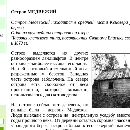
Остров МЕДВЕЖИЙ
Остров Медвежий находится в средней части Кенозера 
берега.
Один из крупнейших островов на озере.
ье
Часовня клетского типа, посвященная Святому Власию, со
и 1873 гг.
Остров выделяется из других
разнообразием ландшафтов. В центре
острова - наиболее высокая его часть.
На ней сосновый и смешанный леса,
разреженные у берегов. Западная
часть острова заболочена. На севере
острова есть свободное от леса
пространство, которое, возможно,
использовалось для скотоводства.
На острове сейчас нет деревень, но
раньше была - деревня Медвежье.
Люди выехали с острова на центральную усадьбу вместе
годы прошлого века. От деревни осталась скромная часов
у западного берега острова ближе к его северной оконеч