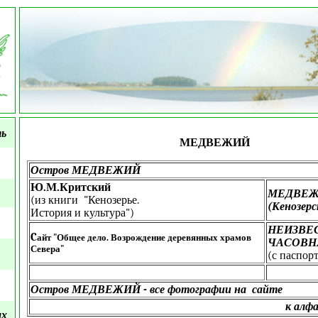
ть
МЕДВЕЖИЙ
Остров МЕДВЕЖИЙ
Ю.М.Критский
МЕДВЕ
(из книги "Кенозерье.
(Кенозерс
История и культура")
НЕИЗВЕ
C
айт "Общее дело. Возрождение деревянных храмов
ЧАСОВН
Севера"
(с паспор
Остров МЕДВЕЖИЙ - все фотографии на сайте
к алф
ых