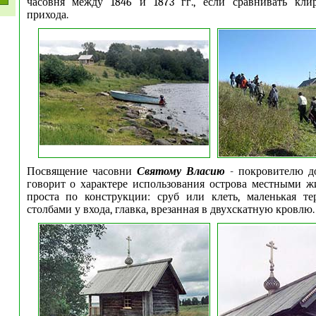
часовня между 1846 и 1873 гг., если сравнивать кли
прихода.
Посвящениe часовни
Святому Власию
- покровителю до
говорит о характере использования острова местными ж
проста по конструкции: сруб или клеть, маленькая те
столбами у входа, главка, врезанная в двухскатную кровлю.