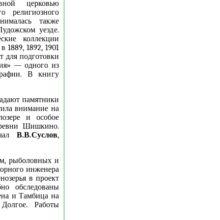
вной церковью
о религиозного
анималась также
удожском уезде.
ские коллекции
 1889, 1892, 1901
ыт для подготовки
ния» — одного из
графии. В книгу
падают памятники
тила внимание на
лозере и особое
еревни Шишкино.
учал
В.В.Суслов
,
ом, рыболовных и
горного инженера
озерья в проект
но обследованы
ена и Тамбица на
Долгое. Работы