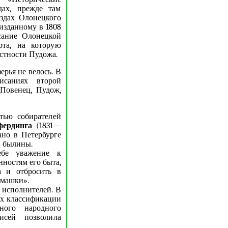
ах, прежде там
ездах Олонецкого
 изданному в 1808
сание Олонецкой
рта, на которую
стности Пудожа.
ерья не велось. В
исаниях второй
 Повенец, Пудож,
тью собирателей
фердинга
(1831—
ано в Петербурге
и былины.
ебе уважение к
нностям его быта,
а и отбросить в
амашки».
 исполнителей. В
их классификации
ного народного
исей позволила