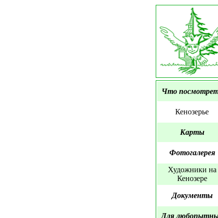
Что посмотре
Кенозерье
Карты
Фотогалерея
Художники на
Кенозере
Документы
Для любопытн