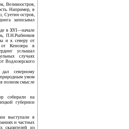
к, Великоостров,
сть. Например, в
, Суетин-остров,
динга записывал
где в XVI—начале
ь, П.Н.Рыбников
мы и к северу от
от Кенозера в
ердинг услышал
ельных случаях
от Водлозерского
 дал северному
го природным умом
 в полном смысле
ор собирали на
нецкой губернии
лин выступали в
раниях и частных
х сказителей из