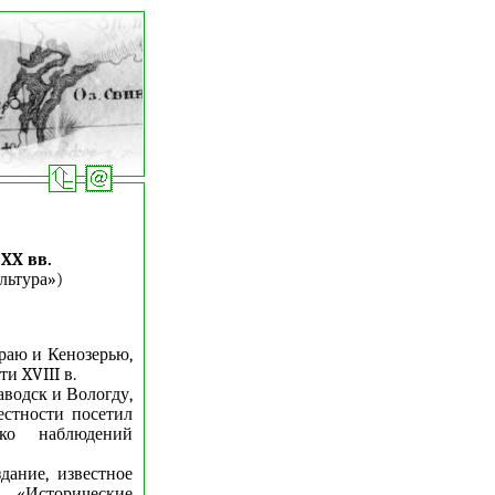
XX вв.
льтура»)
раю и Кенозерью,
и XVIII в.
аводск и Вологду,
естности посетил
ко наблюдений
дание, известное
 «Исторические