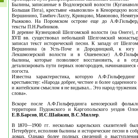
Былины, записанные в Водлозерской волости (Куганаволо
Большая Пега), крестьяне «вывозили» в Кенорецкую воло
Вершинино, Тамбич-Лахту, Кривцово, Мамоново, Немятую
Рыжково. На Поромском острове еще до А.Ф.Гильфер
тексты П.Н.Рыбников.
В деревне Кузнецовой Шелгомской волости (на Онеге), 
XVII вв. существовал небольшой Шелгомский монастыр
записал текст исторической песни. К западу от Шелго
Вершинина (в Усть-Поче и Дородницкой, к югу 
Лекшмозерской волости и в Ошевенске) А.Ф.Гильф
былины, которые позволяют восстановить, а в отд
детализировать пути первых новгородцев, начинавшиеся 
погоста.
Известна характеристика, которую А.Ф.Гильфердинг
крестьянству: «Народа добрее, честнее и более одаренно
и житейским смыслом я не видывал... Это народ-труженик
слова».
Вскоре после А.Ф.Гильфердинга кенозерский фолькл
территории Пудожского и Каргопольского уездов Оло
Е.В.Барсов
,
И.С.Шайжин
,
В.С.Миллер
.
В 1870—1900 гг. несколько карельских сказителей бы
Петербурге, исполняя былины и исторические песни в соб
домах. Однако более полных сведений о выступления