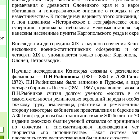
примечания о древности Олонецкого края и о народ
обитавших, и топографическое описание о городах и у
наместничества». К последнему варианту этого описания,
г. под названием «Историческое и географическое опи
губернии», приложена небольшая мелкомасштабная ка
нанесены населенные пункты Каргопольского уезда и окре
ье
Впоследствии до середины XIX в. научного изучения Кеноз
нескольких военно-статистических обозрениях и оп
четверти XIX в. упоминаются только города: Каргополь,
Олонец, Петрозаводск.
Научные исследования Кенозерья связаны с деятельнос
фольклора —
П.Н.Рыбникова
(1831—1885) и
А.Ф.Гиль
1872). П.Н.Рыбниковым было записано в Пудожье, а изд
четыре сборника «Песен» (1861—1867), куда вошли также 
П.Н.Рыбников считал долгом ученого «носить в с
самостоятельности религиозных верований народа и особе
тяжкому труду земледельца, работника и ремесленник
сторону некоторые кабинетные представления и барские з
А.Ф.Гильфердингом было записано свыше 300 былин от 70
издании онежских былин ученый отказался от принципа 
по сюжетам и систематизировал произведения уст
творчества «по исполнителям». Такая система зап
проследить пути распространения былинных сюжетов.