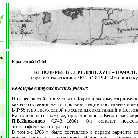
ть
Критский Ю.М.
КЕНОЗЕРЬЕ В СЕРЕДИНЕ XVIII – НАЧАЛЕ 
(фрагменты из книги «КЕНОЗЕРЬЕ. История и ку
Кенозерье в трудах русских ученых
Интерес российских ученых к Каргопольскому озерному к
как его составной части, проявился еще в последней четверт
В 1785 г. во время одной из северных экспедиций в Петроз
Каргополь и его южные, прилегающие к Кенозерью, окр
П.В.Иноходцев
(1742—1806). Он оставил несколь
этнографического характера.
В том же 1785 г. было составлено в первом варианте из
ых
впоследствии под названием «Описание Тутолмина»: