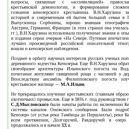
вопросы, связанные с «ассимиляцией» правосла
крестьянской демонологии, и формирование сложног
сознания кенозерского крестьянина. В.Н.Харузина з
историей и современным ей бытом большой семьи в П
Выпускница Сорбонны, хорошо знавшая этнографиче
Австрии, Германии, Франции (в этих странах она училась в
гг.), В.Н.Харузина использовала полученные знания и оп
и издания серии очерков «На Севере. Путевые впечатле
лучших произведений российской описательной этно
вошли и кенозерские наблюдения.
Позднее в орбиту научных интересов русских ученых по
деревянного зодчества Кенозерья. Еще В.Н.Харузина обра
своеобразие архитектуры Ильинского погоста на Вод
почитание жителями священной рощи с часовней у д
Впоследствии ансамбль Филипповского погоста из
крестьянское жилище —
М.А.Ильин
.
Не прекращалось изучение крестьянских (главным образ
охотничьих) промыслов. Еще в 1876 г. под руководством 
С.Д.Мысловского
были начаты работы по включению Кен
системы каналов Онежского сообщения. Были подроб
Кенозеро (от устья реки Тамбицы до Першлахты), реки К
всем протяжении, Долгоручей, Равдоручей и озеро 
продолжались и в начале XX в.