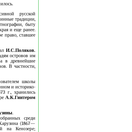
илось.
сивной русской
линные традиции,
этнографии, быту
края и еще ранее.
е право, ставшее
вал
И.С.Поляков.
адям островов им
ра в древнейшие
ов. В частности,
нователем школы
нном и историко-
73 г., хранились
ере
А.К.Гинтером
узины
.
собранных среди
.Харузина (1867—
ий на Кенозере;