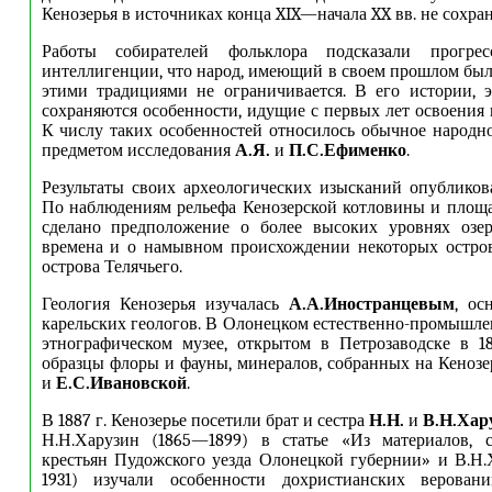
Кенозерья в источниках конца XIX—начала XX вв. не сохран
Работы собирателей фольклора подсказали прогрес
интеллигенции, что народ, имеющий в своем прошлом бы
этими традициями не ограничивается. В его истории, 
сохраняются особенности, идущие с первых лет освоения 
К числу таких особенностей относилось обычное народно
предметом исследования
А.Я.
и
П.С.Ефименко
.
Результаты своих археологических изысканий опублико
По наблюдениям рельефа Кенозерской котловины и площ
сделано предположение о более высоких уровнях озе
времена и о намывном происхождении некоторых остров
острова Телячьего.
Геология Кенозерья изучалась
А.А.Иностранцевым
, ос
карельских геологов. В Олонецком естественно-промышле
этнографическом музее, открытом в Петрозаводске в 18
образцы флоры и фауны, минералов, собранных на Кеноз
и
Е.С.Ивановской
.
В 1887 г. Кенозерье посетили брат и сестра
Н.Н.
и
В.Н.Хар
Н.Н.Харузин (1865—1899) в статье «Из материалов, 
крестьян Пудожского уезда Олонецкой губернии» и В.Н
1931) изучали особенности дохристианских верован