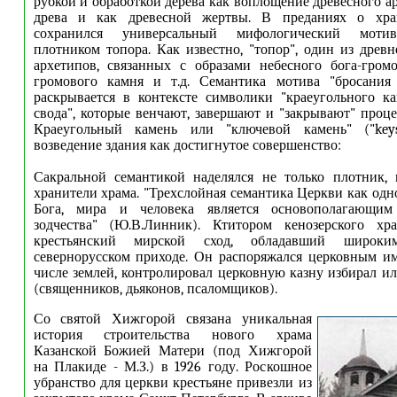
рубкой и обработкой дерева как воплощение древесного а
древа и как древесной жертвы. В преданиях о храм
сохранился универсальный мифологический моти
плотником топора. Как известно, "топор", один из древ
архетипов, связанных с образами небесного бога-гром
громового камня и т.д. Семантика мотива "бросания
раскрывается в контексте символики "краеугольного к
свода", которые венчают, завершают и "закрывают" проце
Краеугольный камень или "ключевой камень" ("keys
возведение здания как достигнутое совершенство:
Сакральной семантикой наделялся не только плотник,
хранители храма. "Трехслойная семантика Церкви как одн
Бога, мира и человека является основополагающим
зодчества" (Ю.В.Линник). Ктитором кенозерского хр
крестьянский мирской сход, обладавший широк
севернорусском приходе. Он распоряжался церковным и
числе землей, контролировал церковную казну избирал и
(священников, дьяконов, псаломщиков).
Со святой Хижгорой связана уникальная
история строительства нового храма
Казанской Божией Матери (под Хижгорой
на Плакиде - М.З.) в 1926 году. Роскошное
убранство для церкви крестьяне привезли из