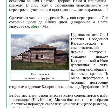
освящена во имя Святого Пророка Илии и приписана 
приходу. В 1901 году с разрешения епархиального нач
перестроена, увеличена в пространстве... (не сохранилась - М
Сретенская часовня в деревне Ряпусово перестроена в Ср
сохранившуюся до наших дней. (Подробнее о Срете
Ряпусове см.
здесь
- М.З.)
Церковь во имя Св. 
Георгия Победоно
Казариновской в
самостоятельной 
церкви... построе
усердием прихо
Казариновской и Ивши
деревянная в свя
колокольнею, обшита 
белилами, крепка. Це
Георгиевская
была перестроена и
церковь в д.Труфаново
часовни, построенн
издревле в деревне Казариновская (ныне д.Труфаново - М.З.
Выбор места для строительства храма сополагается с изб
тайновидца" (Н.А.Клюев). Мотив божественного избранни
- плотника порожден сакрализацией плотницкого ремесла, 