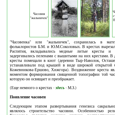
Ч
Часовня
с
"жальничек"
П
"Часовенка" или "жальничек", сохранилась в мате
фольклористов Б.М. и Ю.М.Соколовых. В крестах выреза
Распятия, вкладывались медные литые кресты и 
задергивались пеленами с вышитыми на них крестами. В 
кресты помещали в киот (деревни Тыр-Наволок, Осташе
устанавливали под крышей в виде широкой открытой б
Кожевникова-Ершово, Хижгора). Воздвижение креста яв
моментом формирования священной топографии той част
которую он освящает и преображает.
(Еще немного о крестах -
здесь
- М.З.)
Появление часовен
Следующим этапом развертывания генезиса сакрально
являлось строительство часовни. Особенностью рел