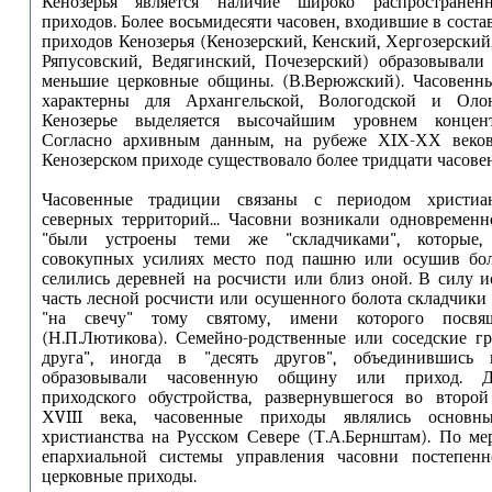
Кенозерья является наличие широко распространен
приходов. Более восьмидесяти часовен, входившие в сост
приходов Кенозерья (Кенозерский, Кенский, Хергозерский
Ряпусовский, Ведягинский, Почезерский) образовывали
меньшие церковные общины. (В.Верюжский). Часовен
характерны для Архангельской, Вологодской и Олон
Кенозерье выделяется высочайшим уровнем концент
Согласно архивным данным, на рубеже ХIХ-ХХ веко
Кенозерском приходе существовало более тридцати часовен
Часовенные традиции связаны с периодом христиан
северных территорий... Часовни возникали одновремен
"были устроены теми же "складчиками", которые,
совокупных усилиях место под пашню или осушив бо
селились деревней на росчисти или близ оной. В силу и
часть лесной росчисти или осушенного болота складчики
"на свечу" тому святому, имени которого посвящ
(Н.П.Лютикова). Семейно-родственные или соседские г
друга", иногда в "десять другов", объединившись 
образовывали часовенную общину или приход. Д
приходского обустройства, развернувшегося во второй
ХVIII века, часовенные приходы являлись основн
христианства на Русском Севере (Т.А.Бернштам). По м
епархиальной системы управления часовни постепен
церковные приходы.