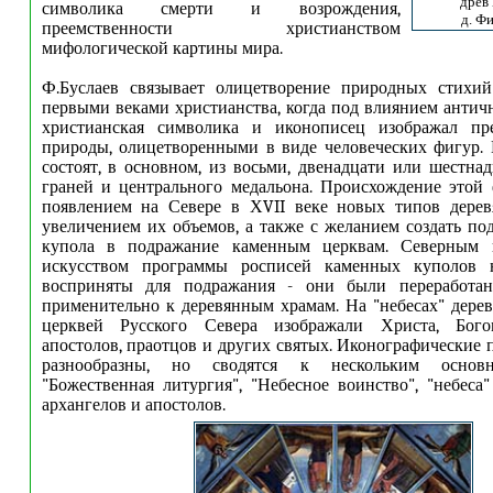
древ
символика смерти и возрождения,
д. Ф
преемственности христианством
мифологической картины мира.
Ф.Буслаев связывает олицетворение природных стихи
первыми веками христианства, когда под влиянием античн
христианская символика и иконописец изображал пр
природы, олицетворенными в виде человеческих фигур. 
состоят, в основном, из восьми, двенадцати или шестна
граней и центрального медальона. Происхождение этой
появлением на Севере в ХVII веке новых типов дерев
увеличением их объемов, а также с желанием создать по
купола в подражание каменным церквам. Северным 
искусством программы росписей каменных куполов 
восприняты для подражания - они были переработа
применительно к деревянным храмам. На "небесах" дере
церквей Русского Севера изображали Христа, Богом
апостолов, праотцов и других святых. Иконографические 
разнообразны, но сводятся к нескольким основ
"Божественная литургия", "Небесное воинство", "небеса
архангелов и апостолов.