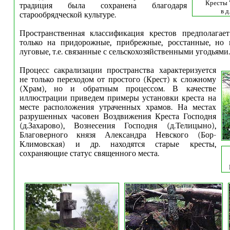
Кресты 
традиция была сохранена благодаря
в д
старообрядческой культуре.
Пространственная классификация крестов предполагае
только на придорожные, прибрежные, росстанные, но
луговые, т.е. связанные с сельскохозяйственными угодьями.
Процесс сакрализации пространства характеризуется
не только переходом от простого (Крест) к сложному
(Храм), но и обратным процессом. В качестве
иллюстрации приведем примеры установки креста на
месте расположения утраченных храмов. На местах
разрушенных часовен Воздвижения Креста Господня
(д.Захарово), Вознесения Господня (д.Телицыно),
Благоверного князя Александра Невского (Бор-
Климовская) и др. находятся старые кресты,
сохраняющие статус священного места.