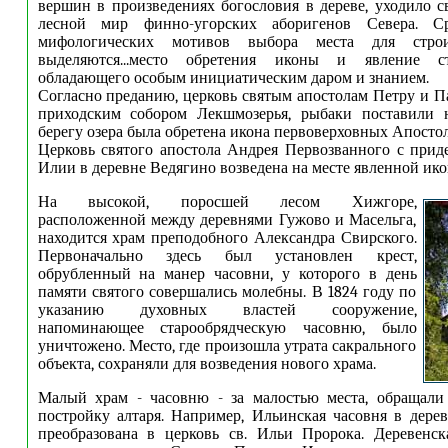
вершин в произведениях богословия в дереве, уходило 
лесной мир финно-угорских аборигенов Севера. Ср
мифологических мотивов выбора места для строи
выделяются...место обретения иконы и явление ст
обладающего особым инициатическим даром и знанием.
Согласно преданию, церковь святым апостолам Петру и 
приходским собором Лекшмозерья, рыбаки поставили н
берегу озера была обретена икона первоверховных Апостол
Церковь святого апостола Андрея Первозванного с прид
Илии в деревне Ведягино возведена на месте явленной ико
На высокой, поросшей лесом Хижгоре,
расположенной между деревнями Гужово и Масельга,
находится храм преподобного Александра Свирского.
Первоначально здесь был установлен крест,
обрубленный на манер часовни, у которого в день
памяти святого совершались молебны. В 1824 году по
указанию духовных властей сооружение,
напоминающее старообрядческую часовню, было
уничтожено. Место, где произошла утрата сакрального
объекта, сохраняли для возведения нового храма.
Малый храм - часовню - за малостью места, обращали 
постройку алтаря. Например, Ильинская часовня в дер
преобразована в церковь св. Ильи Пророка. Деревенск