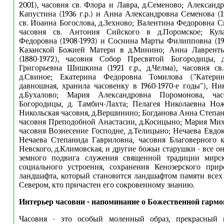
2001), часовня св. Флора и Лавра, д.Семеново; Александ
Капустина (1936 г.р.) и Анна Александровна Семенова (19
св. Иоанна Богослова, д.Зехново; Валентина Федоровна Сив
часовня св. Антония Сийского в д.Поромское; Кула
Федоровна (1908-1993) и Соснина Марты Филипповна (191
Казанской Божией Матери в д.Минино; Анна Лавренть
(1880-1972), часовня Собор Пресвятой Богородицы, 
Григорьевна Шишкина (1921 г.р., д.Челма), часовня с
д.Свиное; Екатерина Федоровна Томилова ("Катерин
давношная, хранила часовенку в I960-1970-е годы"), Ник
д.Бухалово; Мария Александровна Поромонова, час
Богородицы, д. Тамбич-Лахта; Пелагея Николаевна Ножк
Никольская часовня, д.Вершинино; Богданова Анна Степан
часовня Преподобной Анастасии, д.Косицыно; Мария Ми
часовня Вознесение Господне, д.Телицыно; Нечаева Евдо
Нечаева Степанида Гавриловна, часовня Благоверного 
Невского, д.Климовская, и другие божьи старушки - все 
земного подвига служения священной традиции мирск
социального устроения, сохранения Кенозерского прир
ландшафта, который становится ландшафтом памяти всех 
Севером, кто причастен его сокровенному знанию.
Интерьер часовни - напоминание о Божественной гарм
Часовня - это особый моленный образ, прекрасный 