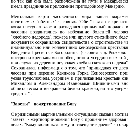
но так как она была расположена на пути в Макарьевск
имела праздничное приложение преподобному Макарию.
Ментальная карта часовенного мира нашла выраже
почитаемых "обетных" часовнях. "Обет" связан с кризис
когда наступал хаос и распадался привычный порядок 
часовни воздвигались во избежание болезней челов
"хлебного недорода", пожара или другого стихийного бед
документах сохранились свидетельства о строительстве ч
индивидуально или коллективно кенозерскими крестьяна
Введения Пресвятые Богородицы (часовня в д. Рыжково
построена крестьянами по обещанию и усердию всех той 
при случае их деревни неурожая хлеба и скотского падежа"
Сохранилась информация о том, что "пришедшая от древ
часовня при деревне Качикова Горка Кенозерского при
уезда трудолюбием, усердием и прилежанием крестьян оз
Михаилом и Александром Ивановыми Шишкиными вновь
обшита тесом и выкрашена белою краскою, на что удерж
средств..." .
"Заветы" - пожертвование Богу
С кризисными маргинальными ситуациями связана мотив
"завета" - жертвоприношения Богу с прошением здоровья 
делах. "Кому молишься, тому и завещание даешь" - говор