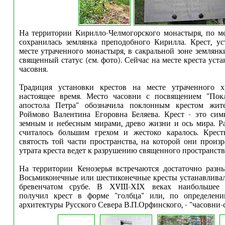
На территории Кирилло-Челмогорского монастыря, по м
сохранилась землянка преподобного Кирилла. Крест, у
месте утраченного монастыря, в сакральной зоне землянк
священный статус (cм. фото). Сейчас на месте креста уст
часовня.
Традиция установки крестов на месте утраченного 
настоящее время. Место часовни с посвящением "Пок
апостола Петра" обозначила поклонным крестом жит
Роймово Валентина Егоровна Беляева. Крест - это сим
земным и небесным мирами, древо жизни и ось мира. Р
считалось большим грехом и жестоко каралось. Крес
святость той части пространства, на которой они произр
утрата креста ведет к разрушению священного пространств
На территории Кенозерья встречаются достаточно разн
Восьмиконечные или шестиконечные кресты устанавливал
бревенчатом срубе. В ХVIII-ХIХ веках наибольшее 
получил крест в форме "голбца" или, по определени
архитектуры Русского Севера В.П.Орфинского, - "часовни-с