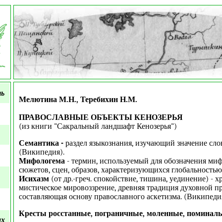
ть
Мелютина М.Н., Теребихин Н.М.
ПРАВОСЛАВНЫЕ ОБЪЕКТЫ КЕНОЗЕРЬЯ
(из книги "Сакральный ландшафт Кенозерья")
Семантика -
раздел языкознания, изучающий значение сло
(Википедия).
Мифологема
- термин, используемый для обозначения ми
сюжетов, сцен, образов, характеризующихся глобальностью.
Исихазм
(от др.-греч. спокойствие, тишина, уединение) - 
мистическое мировоззрение, древняя традиция духовной п
составляющая основу православного аскетизма. (Википедия
Кресты росстанные, пограничные, моленные, поминал
ых