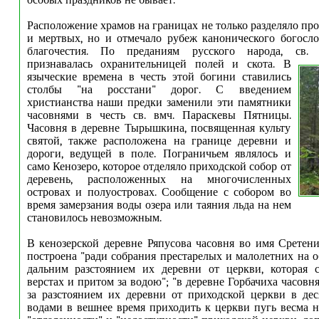
особых праздников не бывает.
Расположение храмов на границах не только разделяло пр
и мертвых, но и отмечало рубеж канонического богосл
благочестия. По преданиям русского народа, св. 
признавалась охранительницей полей и скота.
В
языческие времена в честь этой богини ставились
столбы "на росстани" дорог. С введением
христианства наши предки заменили эти памятники
часовнями в честь св. вмч. Параскевы Пятницы.
Часовня в деревне Тырышкина, посвященная культу
святой, также расположена на границе деревни и
дороги, ведущей в поле. Пограничьем являлось и
само Кенозеро, которое отделяло приходской собор от
деревень, расположенных на многочисленных
островах и полуостровах. Сообщение с собором во
время замерзания воды озера или таяния льда на нем
становилось невозможным.
В кенозерской деревне Ряпусова часовня во имя Сретен
построена "ради собрания престарелых и малолетних на 
дальним разстоянием их деревни от церкви, которая с
верстах и притом за водою"; "в деревне Горбачиха часовн
за разстоянием их деревни от приходской церкви в дес
водами в вешнее время приходить к церкви пугь весма 