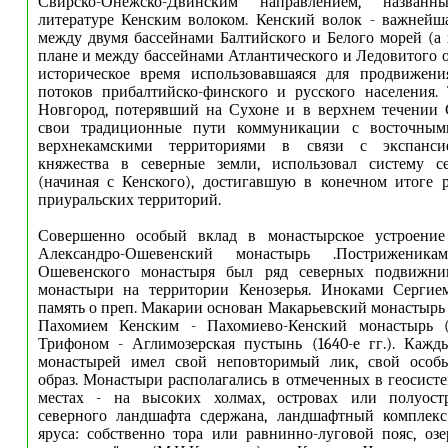
Свирско-Онежско-Двинским направлением, назва
литературе Кенским волоком. Кенский волок - важнейш
между двумя бассейнами Балтийского и Белого морей (а
плане и между бассейнами Атлантического и Ледовитого о
историческое время использовавшаяся для продвижен
потоков прибалтийско-финского и русского населения.
Новгород, потерявший на Сухоне и в верхнем течении
свои традиционные пути коммуникации с восточным
верхнекамскими территориями в связи с экспанси
княжества в северные земли, использовал систему с
(начиная с Кенского), достигавшую в конечном итоге р
приуральских территорий.
Совершенно особый вклад в монастырское устроение
Александро-Ошевенский монастырь .Постриженика
Ошевенского монастыря был ряд северных подвижник
монастыри на территории Кенозерья. Иноками Серги
память о преп. Макарии основан Макарьевский монастырь (1
Пахомием Кенским - Пахомиево-Кенский монастырь (
Трифоном - Аглимозерская пустынь (1640-е гг.). Кажд
монастырей имел свой неповторимый лик, свой особ
образ. Монастыри располагались в отмеченных в геосис
местах - на высоких холмах, островах или полуостр
северного ландшафта сдержана, ландшафтный комплекс
яруса: собственно тора или равнинно-луговой пояс, оз