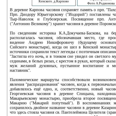
Кенского. д.Карпово
Фото А.Родионова
В деревне Карпова часовня сохраняет память о прп. "Пах
Прп. Диодору Юрьегорскому ("Иодорий") поставлены ча
Тыр-Наволок и Глубозерская. Посвящение прп. Ан
("Антонию Великому") хранит часовня в деревне Поромско
По сведениям историка К.А.Докучаева-Баскова, на б
располагалась часовня, обозначавшая место, где про
видение Андрею Никифоровичу (будущему основат
Сийского монастыря), когда он шел в Кенский монасты
источники сохранили текст легенды с поэтичным описание
"Застигла его ночь, и в тонком сне увидел он светлого 
сединами, в белых ризах, с крестом в руках, который сказа
муж желаний духовных, пустынное воспитание и мн
наставник".
Паломнические маршруты способствовали возникнове
явления "распразднования" часовен, когда к первоначал
добавлялось ещё одно, и, соответственно, новый часо
Георгиевская часовня в деревне Спицына, находивш
Макарьевскому монастырю, приобрела второе посвящен
Макарию ("Макарий попутный"). В воспоминаниях м
сохранилось двойное название часовни в деревне Казарин
что здесь стояла часовня св. Пантелеймона Целителя (хра