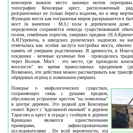
кенозеров важное место занимал мотив переправы
топографии Кенозерья крест, расположенный ря
разграничивал не только берега водоема, но и мир мерт
Функции моста как пограничья миров раскрываются в б
мост (в значении - М.З.) пола в деревенском доме.
определения сохраняется некогда существовавший обыч
полом, семейным порогом, умерших предков (Н.А.Крини
А.Я.Гуревича, в шведских рунических надписях на ка
отмечалась как особая заслуга постройка моста, обычно
память об умершем родственнике. В древности, в Новго
поединки - вечевые кулачные бои - проводились тради
через Волхов. Мост - это место, где проходили кеноз
веселости" во время православных праздников (дер
Возможно, эти действия можно рассматривать как транс
обрядовых игрищ и поминания умерших.
Поверья о мифологических существах,
сохраняющих связь с душами предков,
обусловили устроение крестов "на помоленье"
в центре деревни. Это редкий для Кенозерья
сюжет. Крест с "вделанной иконкой" в деревне
Тарасово и крест в ограде с голбцем в деревне
Кривцово являются единственными
примерами, зафиксированными
исследователями . По всей вероятности, эта