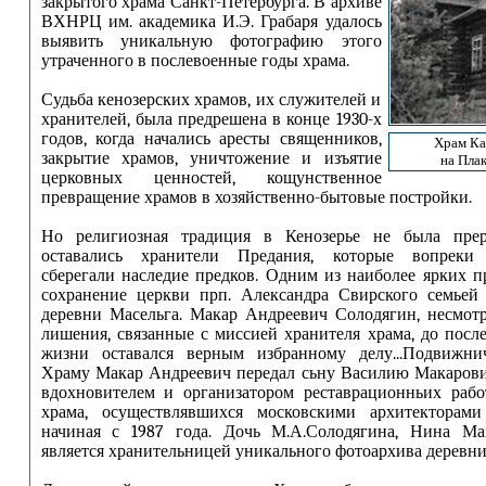
закрытого храма Санкт-Петербурга. В архиве
ВХНРЦ им. академика И.Э. Грабаря удалось
выявить уникальную фотографию этого
утраченного в послевоенные годы храма.
Судьба кенозерских храмов, их служителей и
хранителей, была предрешена в конце 1930-х
годов, когда начались аресты священников,
Храм Ка
закрытие храмов, уничтожение и изъятие
на Плак
церковных ценностей, кощунственное
превращение храмов в хозяйственно-бытовые постройки.
Но религиозная традиция в Кенозерье не была прер
оставались хранители Предания, которые вопреки о
сберегали наследие предков. Одним из наиболее ярких п
сохранение церкви прп. Александра Свирского семьей
деревни Масельга. Макар Андреевич Солодягин, несмот
лишения, связанные с миссией хранителя храма, до посл
жизни оставался верным избранному делу...Подвижни
Храму Макар Андреевич передал сьну Василию Макарови
вдохновителем и организатором реставрационньих рабо
храма, осуществлявшихся московскими архитекторам
начиная с 1987 года. Дочь М.А.Солодягина, Нина Ма
является хранительницей уникального фотоархива деревни