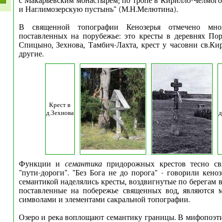
с Макарьевским монастырем; по тропе в Кирилло-Челмог
и Наглимозерскую пустынь" (М.Н.Мелютина).
В священной топографии Кенозерья отмечено множ
поставленных на порубежье: это кресты в деревнях По
Спицыно, Зехнова, Тамбич-Лахта, крест у часовни св.К
другие.
Крест в
д.Зехнова
д
Функции и
семантика
придорожных крестов тесно св
"пути-дороги". "Без Бога не до порога" - говорили кено
семантикой наделялись кресты, воздвигнутые по берегам 
поставленные на побережье священных вод, являются 
символами и элементами сакральной топографии.
Озеро и река воплощают семантику границы. В мифопоэт