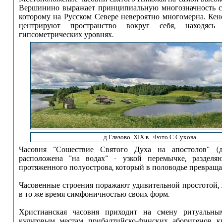
Вершинино выражает принципиальную многозначность св
которому на Русском Севере невероятно многомерна. Кен
центрируют пространство вокруг себя, находяс
гипсометрических уровнях.
д.Глазово. XIX в. Фото С.Сухова
Часовня "Сошествие Святого Духа на апостолов" (д
расположена "на водах" - узкой перемычке, раздел
протяженного полуострова, который в половодье превращае
Часовенные строения поражают удивительной простотой,
в то же время симфоничностью своих форм.
Христианская часовня приходит на смену ритуальны
культовым местам прибалтийско-финских аборигенов к