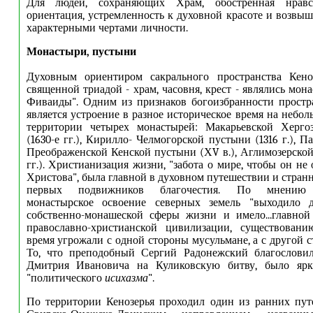
Для людей, сохраняющих Храм, обостренная нравств
ориентация, устремленность к духовной красоте и возвы
характерными чертами личности.
Монастыри, пустыни
Духовным ориентиром сакрального пространства Кено
священной триадой - храм, часовня, крест - являлись мо
Фиваиды". Одним из признаков богоизбранности простр
является устроение в разное историческое время на небо
территории четырех монастырей: Макарьевской Херго
(1630-е гг.), Кирилло- Челмогорской пустыни (1316 г.), 
Преображенской Кенской пустыни (ХV в.), Аглимозерской
гг.). Христианизация жизни, "забота о мире, чтобы он не 
Христова", была главной в духовном путешествии и стран
первых подвижников благочестия. По мнению Г
монастырское освоение северных земель "выходило 
собственно-монашеской сферы жизни и имело...главной
православно-христианской цивилизации, существован
время угрожали с одной стороны мусульмане, а с другой с
То, что преподобный Сергий Радонежский благословил
Дмитрия Ивановича на Куликовскую битву, было ярк
"политического
исихазма
".
По территории Кенозерья проходил один из ранних пут