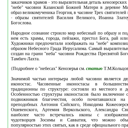
заказчиков храмов - это выразительная деталь кенозерских 
"небе" часовни Казанской Божией Матери в деревне М
образ великомученика Георгия, в часовне Трех святителей
- образы святителей Василия Великого, Иоанна Злато
Богослова.
Народное сознание строило мир небесный по образу и по
нем есть храмы, города, пейзажи, престол Бога, рай или
Художники предпочитали изображать на "небе" компози
образом Небесного Града Иерусалима. Самый выразительн
создан на грани "неба" часовни Рождества Пресвятой Бо
Тамбич-Лахта.
(Подробнее о "небесах" Кенозерья см.
статью
Т.М.Кольцово
Значимой частью интерьера любой часовни является дв
иконостас. Часовенные иконостасы в большинст
традиционны по структуре: состояли из местного и де
Особенностью структуры иконостасов было включение о
подвижников благочестия, особо почитавшихся на 
преподобных Антония Сийского, Никодима Кожеозерск
Ошевенского, Артемия Веркольского, Александра Св
наиболее часто встречались иконы с изображен
чудотворцев Зосимы и Савватия, что можно объ
популярностью этих святых, как в среде официального пра