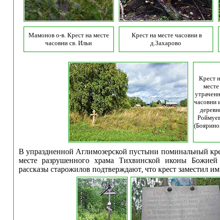
Мамонов о-в. Крест на месте
Крест на месте часовни в
часовни св. Ильи
д.Захарово
Крест 
месте
утрачен
часовни 
деревн
Роймуе
(Боярино
В упраздненной Аглимозерской пустыни поминальный кре
месте разрушенного храма Тихвинской иконы Божией
рассказы старожилов подтверждают, что крест заместил им