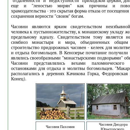
"отдаленности" и "недоступности" приходской церкви, до
еще и "леностью мирян" как причины и повод
храмоздательства - это скрытая форма отказа от посещения
сохранения верности "своим" богам.
Часовни являются ярким свидетельством неизбывной
человека к пустынножительству, к монашескому укладу жи
предельному идеалу. Свидетельством тому является н
симбиоз монастыря и мира, объединенных общим
строительство придорожных часовен - келеек для молитв
и отдыха богомольцев. В Кенозерье почитание получили 
являлись своеобразными "монастырскими подворьями" оби
Часовни представлялись вехами паломнического
остановками для отдыха и молитвы богомольцев. "Макар
располагались в деревнях Качикова Горка, Федоровская
Конец).
Часовня Диодора
Часовня Пахомия
Юрьегорского.