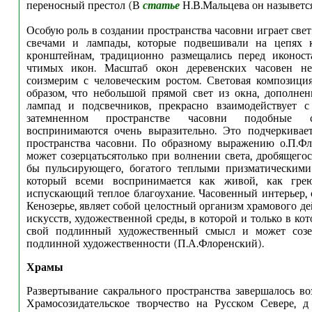
переносный престол (В
статье
Н.В.Мальцева он назыветс
Особую роль в создании пространства часовни играет све
свечами и лампады, которые подвешивали на цепях 
кронштейнам, традиционно размещались перед иконост
чтимых икон. Масштаб окон деревенских часовен не
соизмерим с человеческим ростом. Световая композици
образом, что небольшой прямой свет из окна, дополне
лампад и подсвечников, прекрасно взаимодействует с
затемненном пространстве часовни подобные 
воспринимаются очень выразительно. Это подчеркивае
пространства часовни. По образному выражению о.П.Фл
может созерцатьсятолько при волнении света, дробящегос
бы пульсирующего, богатого теплыми призматическими 
который всеми воспринимается как живой, как гр
испускающий теплое благоухание. Часовенный интерьер,
Кенозерье, являет собой целостный организм храмового де
искусств, художественной среды, в которой и только в ко
свой подлинный художественный смысл и может созе
подлинной художественности (П.А.Флоренский).
Храмы
Развертывание сакрального пространства завершалось во
Храмосозидательское творчество на Русском Севере, д