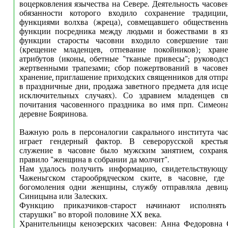
воцерковления язычества на Севере. Деятельность часове
обязанности которого входило сохранение традиции
функциями волхва (жреца), совмещавшего общественн
функции посредника между людьми и божествами в яз
функции старосты часовни входило совершение таи
(крещение младенцев, отпевание покойников); хран
атрибутов (иконы, обетные "тканые привесы"; руковод
жертвенными трапезами; сбор пожертвований в часове
хранение, приглашение приходских священников для отпр
в праздничные дни, продажа заветного предмета для исце
исключительных случаях). Со здравием младенцев с
почитания часовенного праздника во имя прп. Симеон
деревне Бояринова.
Важную роль в персоналогии сакрального института ча
играет гендерный фактор. В северорусской крестья
служение в часовне было мужским занятием, сохраня
правило "женщина в собрании да молчит".
Нам удалось получить информацию, свидетельствующ
Чаженьгском старообрядческом ските, в часовне, где
богомоления одни женщины, службу отправляла деви
Синицына или Залеских.
Функцию приказчиков-старост начинают исполнять
старушки" во второй половине ХХ века.
Хранительницы кенозерских часовен: Анна Федоровна С