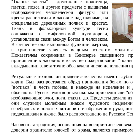
"Тканые заветы" - домотканые полотенца,
платки, пояса и другие предметы с вышитым
изображением человеческой фигуры или
креста располагали в часовне над иконами, на
специальных деревянных полках и крестах.
Ткань в фольклорной культуре тесно
сопряжена с мифологемой пути-дороги,
установления связи между Богом и человеком.
В язычестве она выполняла функции жертвы,
в христианстве являлась вещным аспектом молитвы
Показателем сохранения в Кенозерье священного пр
приношение в часовню в качестве пожертвования "тканы
вкладывании завета точно обозначали число исполнения п
Ритуальные технологии прядения-ткачества имеют глуби
корни. Был распространен обряд приношения богам по о
"вотивов" в честь победы, в надежде на исцеление и 
обычаю на Руси к чудотворным иконам присоединяли "об
изображающие руки, ноги, глаза и др. Предметы делали из 
они служили молебным знаком чудесного исцеления
серебряных и золотых вотивов с изображением руки, ноги
подвешивали к иконе, было распространено на Русском Севе
Часовенная традиция, основанная на восприятии человеко
доверии хранителю ключей от храма, является примеро