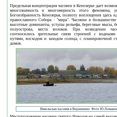
Предельная концентрация часовен в Кенозерье дает возмо
многозначность и многомерность этого феномена, у
Богоизбранность Кенозерья, полноту воплощения здесь и
православного Собора - "мира". Часовни в большинств
высотные доминанты, уступы рельефа, береговые мысы, б
полуострова, места волоков. При возведении час
соотносились зрительные связи строений с водными
путями, восходом и заходом солнца, с планировочной 
домов.
Никольская часовня в Вершинино. Фото Ю.Ломаков
Местоположение часовни святого Николая на самой высоко