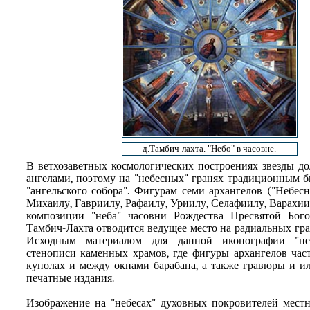
д.Тамбич-лахта. "Небо" в часовне.
В ветхозаветных космологических построениях звезды д
ангелами, поэтому на "небесных" гранях традиционным 
"ангельского собора". Фигурам семи архангелов ("Небесн
Михаилу, Гавриилу, Рафаилу, Уриилу, Селафиилу, Варахии
композиции "неба" часовни Рождества Пресвятой Бог
Тамбич-Лахта отводится ведущее место на радиальных гра
Исходным материалом для данной иконографии "не
стенописи каменных храмов, где фигуры архангелов час
куполах и между окнами барабана, а также гравюры и 
печатные издания.
Изображение на "небесах" духовных покровителей мест