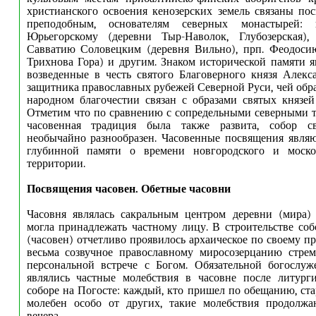
христианского освоения кенозерских земель связаны по
преподобным, основателям северных монастырей:
Юрьегорскому (деревни Тыр-Наволок, Глубозерская)
Савватию Соловецким (деревня Вильно), прп. Феодосию
Трихнова Гора) и другим. Знаком исторической памяти я
возведенные в честь святого Благоверного князя Алекс
защитника православных рубежей Северной Руси, чей обра
народном благочестии связан с образами святых князей
Отметим что по сравнению с сопредельными северными т
часовенная традиция была также развита, собор св
необычайно разнообразен. Часовенные посвящения явля
глубинной памяти о времени новгородского и моско
территории.
Посвящения часовен.
Обетные часовни
Часовня являлась сакральным центром деревни (мира)
могла принадлежать частному лицу. В строительстве со
(часовен) отчетливо проявилось архаическое по своему п
весьма созвучное православному миросозерцанию стрем
персональной встрече с Богом. Обязательной богослуж
являлись частные молебствия в часовне после литург
соборе на Погосте: каждый, кто пришел по обещанию, ста
молебен особо от других, такие молебствия продолжа