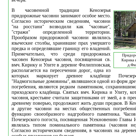
вечера.
В часовенной традиции Кенозерья
придорожные часовни занимают особое место.
Согласно историческим сведениям, часовни
"на росстани" возводили как "часовые",
"стражи" определенной территории.
Прообразом придорожной часовни являлись
языческие столбы, хранившие прах умершего
предка и определявшие границу его владений.
Примечательно, что среди придорожных
Придор
часовен Кенозерья часовня, посвященная св.
Кирика и
вмч. Кирику и Улите в деревне Филипповская,
д.Фи
располагается на пересечении дорог, одна из
которых маркирует древнее кладбище Почезерс
"Надмогильные домовины", являвшиеся одной из форм дре
погребения, являются редким памятником, сохранившим
приходского кладбища. Святых вмч. Кирика и Улиту, к
часовня, крестьяне считали защитниками от змей, а в пр
древнему поверью, продолжают жить души предков. В Ке
и другие часовни на местах общественных погребен
функцию своеобразного надгробного памятника. Часо
Почезерского погоста, посвященная Усекновению Главы 
являлась типом поминального памятника (часовня нед
Согласно историческим сведениям, в часовнях на дерев