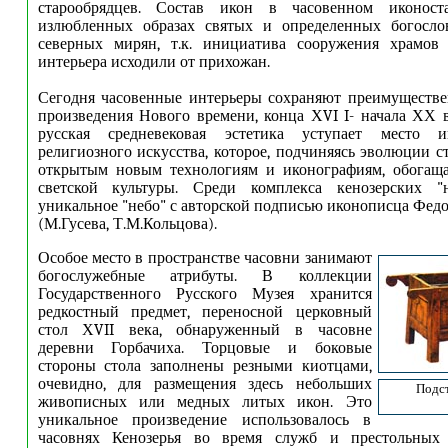
старообрядцев. Состав икон в часовенном иконост
излюбленных образах святых и определенных богосло
северных мирян, т.к. инициатива сооружения храмов
интерьера исходили от прихожан.
Сегодня часовенные интерьеры сохраняют преимуществ
произведения Нового времени, конца ХVI I- начала ХХ в
русская средневековая эстетика уступает место 
религиозного искусства, которое, подчиняясь эволюции с
открытым новым технологиям и иконографиям, обогаща
светской культуры. Среди комплекса кенозерских "
уникальное "небо" с авторской подписью иконописца Федо
(М.Гусева, Т.М.Кольцова).
Особое место в пространстве часовни занимают
богослужебные атрибуты. В коллекции
Государственного Русского Музея хранится
редкостный предмет, переносной церковный
стол ХVII века, обнаруженный в часовне
деревни Горбачиха. Торцовые и боковые
стороны стола заполнены резными киотцами,
очевидно, для размещения здесь небольших
Подст
живописных или медных литых икон. Это
уникальное произведение использовалось в
часовнях Кенозерья во время служб и престольных 