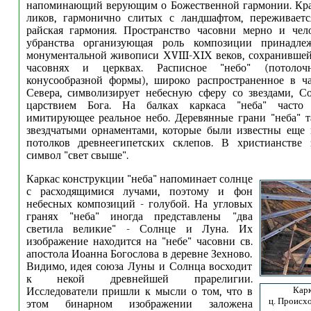
напоминающий верующим о Божественной гармонии. Кра
ликов, гармонично слитых с ландшафтом, переживаетс
райская гармония. Пространство часовни мерно и чело
убранства организующая роль композиции принадлеж
монументальной живописи ХVIII-ХIХ веков, сохранившей
часовнях и церквах. Расписное "небо" (потолоч
конусообразной формы), широко распространенное в ча
Севера, символизирует небесную сферу со звездами, С
царствием Бога. На балках каркаса "неба" часто 
имитирующее реальное небо. Деревянные грани "неба" 
звездчатыми орнаментами, которые были известны еще 
потолков древнеегипетских склепов. В христианстве 
символ "свет свыше".
Каркас конструкции "неба" напоминает солнце
с расходящимися лучами, поэтому и фон
небесных композиций - голубой. На угловых
гранях "неба" иногда представлены "два
светила великие" - Солнце и Луна. Их
изображение находится на "небе" часовни св.
апостола Иоанна Богослова в деревне Зехново.
Видимо, идея союза Луны и Солнца восходит
к некой древнейшей прарелигии.
Карк
Исследователи пришли к мысли о том, что в
ц. Происх
этом бинарном изображении заложена