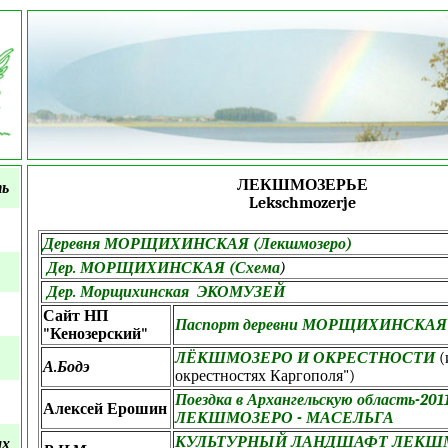
ЛЕКШМОЗЕРЬЕ
ть
Lekschmozerje
Деревня МОРЩИХИНСКАЯ (Лекшмозеро)
Дер. МОРЩИХИНСКАЯ (Схема
)
Дер. Морщихинская ЭКОМУЗЕЙ
Сайт НП
Паспорт деревни МОРЩИХИНСКАЯ
"Кенозерский"
ЛЁКШМОЗЕРО И ОКРЕСТНОСТИ
(
А.Бодэ
окрестностях Каргополя")
Поездка в Архангельскую область-2011.
Алексей Ерошин
ЛЕКШМОЗЕРО - МАСЕЛЬГА
КУЛЬТУРНЫЙ ЛАНДШАФТ ЛЕКШ
ых