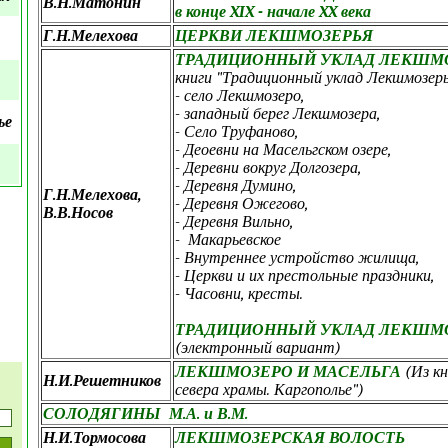
В.Н.Матонин
в конце XIX - начале XX века
Г.Н.Мелехова
ЦЕРКВИ ЛЕКШМОЗЕРЬЯ
ТРАДИЦИОННЫЙ УКЛАД ЛЕКШМ
книги "Традиционный уклад Лекшмозерья"
- село Лекшмозеро,
- западный берег Лекшмозера,
ье
- Село Труфаново,
- Деоевни на Масельгском озере,
- Деревни вокруг Долгозера,
- Деревня Думино,
Г.Н.Мелехова,
- Деревня Ожегово,
В.В.Носов
- Деревня Вильно,
- Макарьевское
- Внутреннее устройство жилища,
- Церкви и их престольные праздники,
- Часовни, кресты.
ТРАДИЦИОННЫЙ УКЛАД ЛЕКШМОЗ
(электронный вариант)
ЛЕКШМОЗЕРО И МАСЕЛЬГА
(Из кн
Н.И.Решетников
севера храмы. Каргополье")
СОЛОДЯГИНЫ М.А. и В.М.
Н.И.Тормосова
ЛЕКШМОЗЕРСКАЯ ВОЛОСТЬ