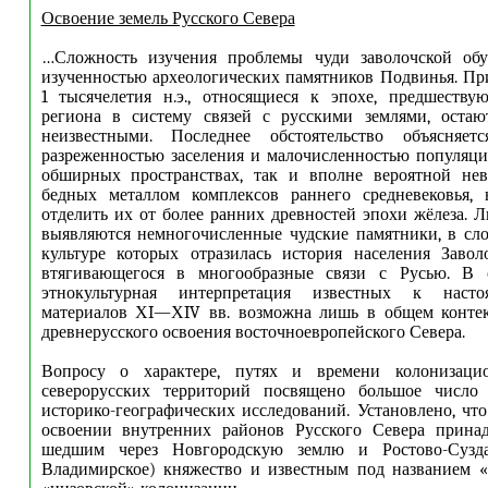
Освоение земель Русского Севера
…Сложность изучения проблемы чуди заволочской обу
изученностью археологических памятников Подвинья. Пр
1 тысячелетия н.э., относящиеся к эпохе, предшеств
региона в систему связей с русскими землями, остаю
неизвестными. Последнее обстоятельство объясняет
разреженностью заселения и малочисленностью популяци
обширных пространствах, так и вполне вероятной нев
бедных металлом комплексов раннего средневековья,
отделить их от более ранних древностей эпохи жёлеза. Л
выявляются немногочисленные чудские памятники, в сл
культуре которых отразилась история населения Завол
втягивающегося в многообразные связи с Русью. В 
этнокультурная интерпретация известных к наст
материалов ХI—ХIV вв. возможна лишь в общем контек
древнерусского освоения восточноевропейского Севера.
Вопросу о характере, путях и времени колонизацио
северорусских территорий посвящено большое число
историко-географических исследований. Установлено, что
освоении внутренних районов Русского Севера принад
шедшим через Новгородскую землю и Ростово-Суздал
Владимирское) княжество и известным под названием «