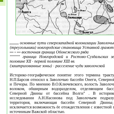
............
основные пути северозападной колонизации Заволочь
(треугольники) новгородские становища Уставной грамоты
--- - ---
восточная граница Обонежского ряда
''''''''''
граница Новгородской и Ростово-Суздальских з
половине XII - первой половине XIII вв.
(заштрихованные зоны) - расселение чуди заволочской
Историко-географическое понятие этого термина тракту
Н.П.Барсов относил к Заволочью бассейн Онеги, Северн
и Печоры. По мнению В.О.Ключевского, волость Заволочь
волоком, обширным водоразделом, отделяющим ба
Северной Двины от бассейна Волги” . В историко-
исследовании А.Н.Насонова под Заволочьем подразу
территория, включающая бассейн Северной Двин
исключается возможность ёе отождествления с известной 
источникам Важской областью.