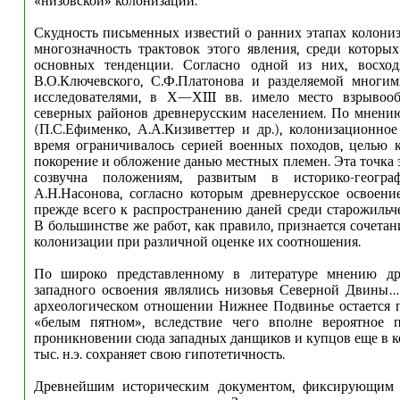
«низовской» колонизации.
Скудность письменных известий о ранних этапах колони
многозначность трактовок этого явления, среди которы
основных тенденции. Согласно одной из них, восхо
В.О.Ключевского, С.Ф.Платонова и разделяемой многи
исследователями, в Х—ХIII вв. имело место взрывооб
северных районов древнерусским населением. По мнени
(П.С.Ефименко, А.А.Кизиветтер и др.), колонизационно
время ограничивалось серией военных походов, целью 
покорение и обложение данью местных племен. Эта точка 
созвучна положениям, развитым в историко-географ
А.Н.Насонова, согласно которым древнерусское освоени
прежде всего к распространению даней среди старожильче
В большинстве же работ, как правило, признается сочета
колонизации при различной оценке их соотношения.
По широко представленному в литературе мнению др
западного освоения являлись низовья Северной Двины…
археологическом отношении Нижнее Подвинье остается 
«белым пятном», вследствие чего вполне вероятное 
проникновении сюда западных данщиков и купцов еще в ко
тыс. н.э. сохраняет свою гипотетичность.
Древнейшим историческим документом, фиксирующим 