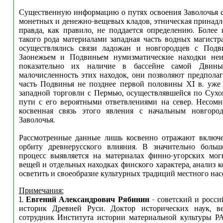
Существенную информацию о путях освоения Заволочья 
монетных и денежно-вещевых кладов, этническая принадл
правда, как правило, не поддается определению. Более 
такого рода материалами западная часть водных магистр
осуществлялись связи ладожан и новгородцев с Под
Заонежьем и Подвиньем нумизматические находки неи
показательно их наличие в бассейне самой Двины 
малочисленность этих находок, они позволяют предполага
часть Подвинья не позднее первой половины ХI в. уже
западной торговли с Пермью, осуществлявшейся по Сух
пути с его вероятными ответвлениями на север. Несом
косвенная связь этого явления с начальным новгоро
Заволочья.
Рассмотренные данные лишь косвенно отражают включе
орбиту древнерусского влияния. В значительно больш
процесс выявляется на материалах финно-угорских мог
вещей и отдельных находках финского характера, анализ 
осветить и своеобразие культурных традиций местного нас
Примечания:
1.
Евгений Александрович Рябинин
- советский и росси
историк Древней Руси. Доктор исторических наук, 
сотрудник Института истории материальной культуры РА