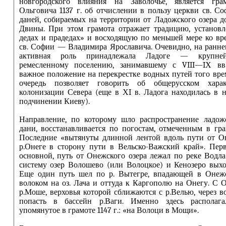
новгородского влияния на Заволочье, является гра
Ольговича 1137 г. об отчислении в пользу церкви св. С
даней, собираемых на территории от Ладожского озера д
Двины. При этом грамота отражает традицию, установ
дедах и прадедах» и восходящую по меньшей мере ко вр
св. Софии — Владимира Ярославича. Очевидно, на ранне
активная роль принадлежала Ладоге — крупней
ремесленному поселению, занимавшему с VIII—IХ вв
важное положение на перекрестке водных путей того вре
очередь позволяет говорить об общерусском харак
колонизации Севера (еще в ХI в. Ладога находилась в 
подчинении Киеву).
Направление, по которому шло распространение ладожс
дани, восстанавливается по погостам, отмеченным в гра
Последние «вытянуты длинной лентой вдоль пути от Он
р.Онеге в сторону пути в Вельско-Важский край». Пер
основной, путь от Онежского озера лежал по реке Водла
систему озер Волошево (или Волоцкое) и Кенозеро выхо
Еще один путь шел по р. Вытегре, впадающей в Онежск
волоком на оз. Лача и оттуда к Каргополю на Онегу. С 
р.Моше, верховья которой сближаются с р.Велью, через 
попасть в бассейн р.Ваги. Именно здесь располага
упомянутое в грамоте 1147 г.: «на Волоци в Мощи».