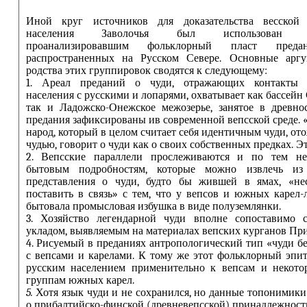
Иной круг источников для доказательства весской 
населения Заволочья был использован В.
проанализировавшим фольклорный пласт пред
распространенных на Русском Севере. Основные арг
родства этих группировок сводятся к следующему:
1. Ареал преданий о чуди, отражающих контакты ф
населения с русскими и лопарями, охватывает как бассей
так и Ладожско-Онежское межозерье, занятое в древно
предания зафиксированы ив современной вепсской среде. 
народ, который в целом считает себя идентичным чуди, ото
чудью, говорит о чуди как о своих собственных предках. Э
2. Вепсские параллели прослеживаются и по тем не
бытовым подробностям, которые можно извлечь из 
представления о чуди, будто бы жившей в ямах, «н
поставить в связь» с тем, что у вепсов и южных карел
бытовала промысловая избушка в виде полуземлянки.
3. Хозяйство легендарной чуди вполне сопоставимо 
укладом, выявляемым на материалах вепских курганов Пр
4. Рисуемый в преданиях антропологический тип «чуди бе
с вепсами и карелами. К тому же этот фольклорный эпит
русским населением применительно к вепсам и некот
группам южных карел.
5.
Хотя язык чуди и не сохранился, но данные топонимики
о прибалтийско-финской (древневепсской) принадлежности