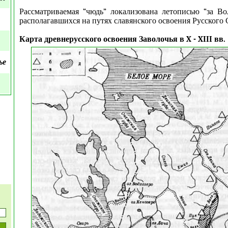
Рассматриваемая “чюдь” локализована летописью “за Вол
располагавшихся на путях славянского освоения Русского 
Карта древнерусского освоения Заволочья в X - XIII вв.
ье