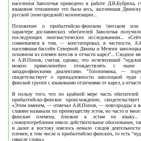
населения Заволочья приведено в работе Д.В.Бубриха, с
языковом отношении это была
весь
, заселившая Двинск
русской (новгородской) колонизации…
Положение о прибалтийско-финском (весском или к
характере дославянских обитателей Заволочья получил
последующих лингвистических исследованиях... «Се
сомневаемся в том, — констатировал, в частности, А.
населявшая бассейн Северной Двины и Мезени заволоцкая
основном из племен вепсов и отчасти карел”… Сходное м
и А.И.Попов, считая, однако, что исчезнувший “чудск
можно прямолинейно отождествлять с ныне с
западнофинскими диалектами. “Топонимика, — под
свидетельствует о принадлежности заволоцкой чуди 
финской группе с языковыми отличиями от карел, а отчасти 
В пользу того, что по крайней мере часть обитателей
прибалтийско-финское происхождение, свидетельствуе
«Этим именем, — отмечал А.И.Попов, — новгородцы и в
славяне называли по преимуществу эстов, но часто и мно
финские племена, близкие к эстам по языку...
словоупотребление имело действительное обоснование, та
и далее к востоку имелось немало следов деятельност
племен, в том числе и прибалтийско-финских, то есть “чу
смысле слова.»