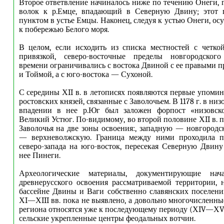
Второе ответвление начиналось ниже по течению Онеги, г
волок к р.Емце, впадающий в Северную Двину; этот 
пунктом в устье Емцы. Наконец, следуя к устью Онеги, о
к побережью Белого моря.
В целом, если исходить из списка местностей с четко
привязкой, северо-восточные пределы новгородског
времени ограничивались с востока Двиной с ее правыми 
и Тоймой, а с юго-востока — Сухоной.
С середины ХII в. в летописях появляются первые упомин
ростовских князей, связанные с Заволочьем. В 1178 г. в ни
впадении в нее р.Юг был заложен форпост «низовск
Великий Устюг. По-видимому, во второй половине ХII в. 
Заволочья на две зоны освоения:, западную — новгород
— верхневолжскую. Граница между ними проходила п
северо-запада на юго-восток, пересекая Северную Двин
нее Пинеги.
Археологические материалы, документирующие нач
древнерусского освоения рассматриваемой территории, 
бассейне Двины и Ваги собственно славянских поселен
ХI—ХIII вв. пока не выявлено, а довольно многочисленны
региона относятся уже к последующему периоду (ХIV—ХV в
сельские укрепленные центры феодальных вотчин.