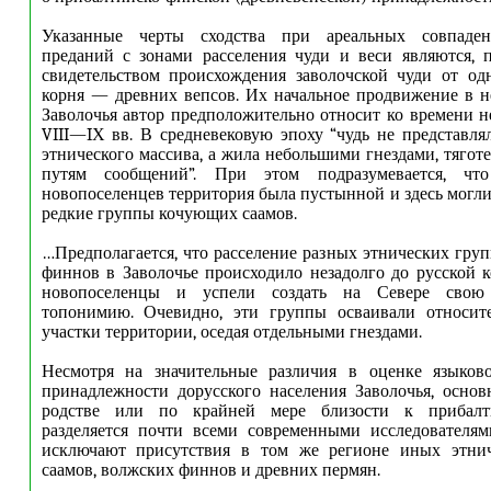
Указанные черты сходства при ареальных совпаден
преданий с зонами расселения чуди и веси являются, 
свидетельством происхождения заволочской чуди от од
корня — древних вепсов. Их начальное продвижение в 
Заволочья автор предположительно относит ко времени н
VIII—IХ вв. В средневековую эпоху “чудь не представля
этнического массива, а жила небольшими гнездами, тяго
путям сообщений”. При этом подразумевается, чт
новопоселенцев территория была пустынной и здесь могл
редкие группы кочующих саамов.
…Предполагается, что расселение разных этнических гру
финнов в Заволочье происходило незадолго до русской к
новопоселенцы и успели создать на Севере свою
топонимию. Очевидно, эти группы осваивали относит
участки территории, оседая отдельными гнездами.
Несмотря на значительные различия в оценке языков
принадлежности дорусского населения Заволочья, осно
родстве или по крайней мере близости к прибал
разделяется почти всеми современными исследователям
исключают присутствия в том же регионе иных этни
саамов, волжских финнов и древних пермян.