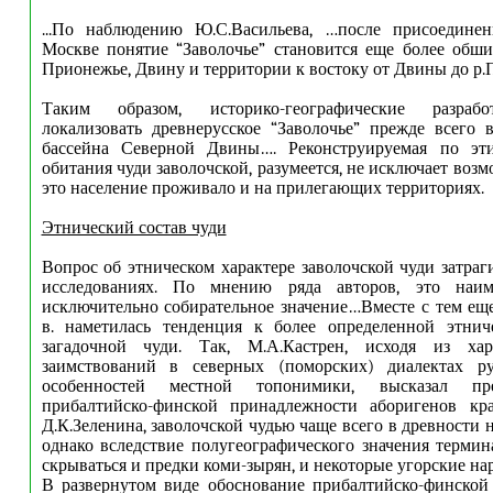
...По наблюдению Ю.С.Васильева, …после присоедине
Москве понятие “Заволочье” становится еще более обш
Прионежье, Двину и территории к востоку от Двины до р.
Таким образом, историко-географические разраб
локализовать древнерусское “Заволочье” прежде всего 
бассейна Северной Двины…. Реконструируемая по эт
обитания чуди заволочской, разумеется, не исключает возм
это население проживало и на прилегающих территориях.
Этнический состав чуди
Вопрос об этническом характере заволочской чуди затраг
исследованиях. По мнению ряда авторов, это наим
исключительно собирательное значение…Вместе с тем ещ
в. наметилась тенденция к более определенной этнич
загадочной чуди. Так, М.А.Кастрен, исходя из хар
заимствований в северных (поморских) диалектах р
особенностей местной топонимики, высказал пр
прибалтийско-финской принадлежности аборигенов к
Д.К.Зеленина, заволочской чудью чаще всего в древности 
однако вследствие полугеографического значения терми
скрываться и предки коми-зырян, и некоторые угорские на
В развернутом виде обоснование прибалтийско-финской