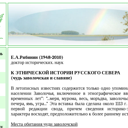
ть
Е.А.Рябинин (1948-2010)
доктор исторических. наук
К ЭТНИЧЕСКОЙ ИСТОРИИ РУССКОГО СЕВЕРА
(чудь заволочская и славяне)
В летописных известиях содержится только одно упомин
населении Заволочья, включенное в этнографическое в
временных лет”: “...меря, мурома, весь, моръдва, заволочь
печера, ямь, угра...” Эта вставка была сделана около 1113 
первой редакции свода, причем сведения историко-э
характера восходят, предположительно к более раннему ис
Места обитания чуди заволочской
ых