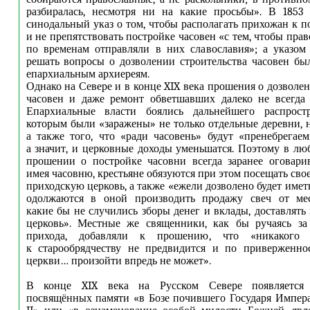
разбиралась, несмотря ни на какие просьбы». В 1853 
синодальный указ о том, чтобы располагать прихожан к п
и не препятствовать постройке часовен «с тем, чтобы пр
по временам отправляли в них славославия»; а указом
решать вопросы о дозволении строительства часовен бы
епархиальным архиереям.
Однако на Севере и в конце XIX века прошения о дозволе
часовен и даже ремонт обветшавших далеко не всегда 
Епархиальные власти боялись дальнейшего распростр
которым были «заражены» не только отдельные деревни, н
а также того, что «ради часовень» будут «пренебрегае
а значит, и церковные доходы уменьшатся. Поэтому в лю
прошении о постройке часовни всегда заранее оговарив
имея часовню, крестьяне обязуются при этом посещать св
приходскую церковь, а также «ежели дозволено будет имет
одолжаются в оной производить продажу свеч от ме
какие бы не случились зборы денег и вклады, доставлять
церковь». Местные же священники, как бы ручаясь за 
прихода, добавляли к прошению, что «никакого 
к старообрядчеству не предвидится и по приверженно
церкви… произойти впредь не может».
В конце XIX века на Русском Севере появляется 
посвящённых памяти «в Бозе почившего Государя Импер