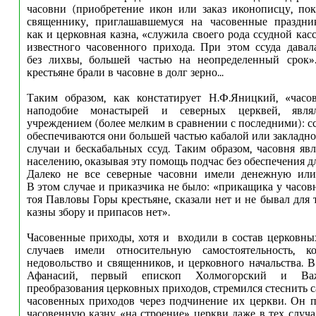
часовни (приобретение икон или заказ иконописцу, пок
священнику, приглашавшемуся на часовенные праздники
как и церковная казна, «служила своего рода ссудной ка
известного часовенного прихода. При этом ссуда дава
без лихвы, большей частью на неопределенный срок»
крестьяне брали в часовне в долг зерно...
Таким образом, как констатирует Н.Ф.Яницкий, «часов
наподобие монастырей и северных церквей, явля
учреждением (более мелким в сравнении с последними): с
обеспечиваются они большей частью кабалой или закладно
случаи и бескабальных ссуд. Таким образом, часовня яв
населению, оказывая эту помощь подчас без обеспечения дл
Далеко не все северные часовни имели денежную или
В этом случае и приказчика не было: «прикащика у часов
тоя Павловы Горы крестьяне, сказали нет и не бывал для 
казны збору и припасов нет».
Часовенные приходы, хотя и входили в состав церковны
случаев имели относительную самостоятельность, к
недовольство и священников, и церковного начальства. В
Афанасий, первый епископ Холмогорский и Важ
преобразования церковных приходов, стремился стеснить 
часовенных приходов через подчинение их церкви. Он п
часовенную казну «на строение» церкви даже в тех случа