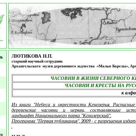
ЛЮТИКОВА Н.П.
ть
старший научный сотрудник
Архангельского музея деревянного зодчества «Малые Корелы», Ар
ЧАСОВНИ В ЖИЗНИ СЕВЕРНОГО К
ЧАСОВНИ И КРЕСТЫ НА РУС
к алфа
Из книги "Небеса и окрестности Кенозерья. Расписные
деревенские часовни и церкви, составляюшие истор
ландшафт Национального парка "Кенозерский".
Программа "Первая публикация", 2009 - с разрешения издат
.
ых