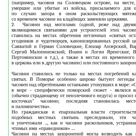
(например, часовня на Соловецком острове, на месте,
умершие или убитые из войска, присылаемого для о
по случаю запора в оном раскольствующих мятежн
со временем часовни на кладбищах заменяли церквями.
2. Часовни над могилами (одной, реже над двумя 
являющимися святынями для устроителей этих часове
ставились на местах обретения нетленных «святых ост
угодников и чудотворцев, канонизированных русской ц
Савватий и Герман Соловецкие, Елеазар Анзерский, Ва
Сергий Малопинежский, Иоанн и Логин Яренгские, В
Пертоминские и т.д.), а также в местах их временного
в церковь или в другую часовню) или постоянного захорон
Часовни ставились не только на местах погребений к
святых. В Поморье особенно широко бытуют легенды 
часовен над обретёнными останками утонувших в море: «
в море – специфически поморский сюжет – являлся к
(обычно страдающему от неизлечимого недуга) и просил п
косточках" часовню; последняя становилась мес
и паломничества».
Но гражданская и епархиальная власти строительст
подобных местных святынь преследовали, эти ч
и уничтожали ..., как и часовни раскольников, устраив
чтимых ими «праведников» ....
Часовни на местах захоронений могла возводить как г