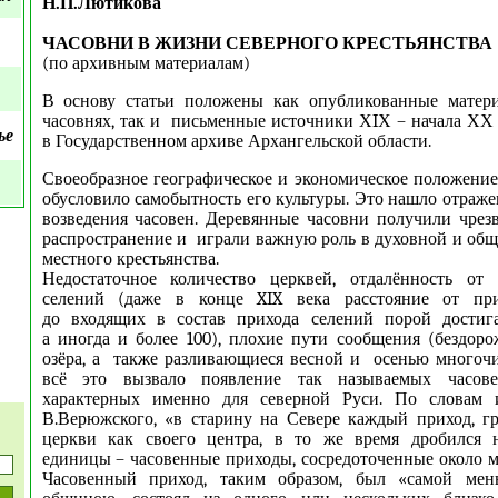
Н.П.Лютикова
ЧАСОВНИ В ЖИЗНИ СЕВЕРНОГО КРЕСТЬЯНСТВА
(по архивным материалам)
В основу статьи положены как опубликованные матер
часовнях, так и письменные источники ХIХ – начала ХХ 
ье
в Государственном архиве Архангельской области.
Своеобразное географическое и экономическое положение
обусловило самобытность его культуры. Это нашло отраже
возведения часовен. Деревянные часовни получили чре
распространение и играли важную роль в духовной и об
местного крестьянства.
Недостаточное количество церквей, отдалённость от
селений (даже в конце XIX века расстояние от при
до входящих в состав прихода селений порой достига
а иногда и более 100), плохие пути сообщения (бездорож
озёра, а также разливающиеся весной и осенью многоч
всё это вызвало появление так называемых часове
характерных именно для северной Руси. По словам 
В.Верюжского, «в старину на Севере каждый приход, г
церкви как своего центра, в то же время дробился 
единицы – часовенные приходы, сосредоточенные около м
Часовенный приход, таким образом, был «самой мен