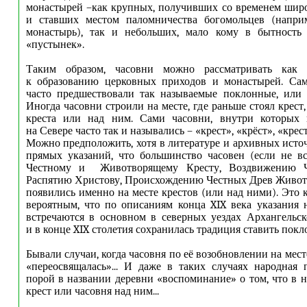
монастырей –как крупных, получивших со временем шир
и ставших местом паломничества богомольцев (напри
монастырь), так и небольших, мало кому в бытность
«пустынек».
Таким образом, часовни можно рассматривать как 
к образованию церковных приходов и монастырей. Са
часто предшествовали так называемые поклонные, или 
Иногда часовни строили на месте, где раньше стоял крест
креста или над ним. Сами часовни, внутри которых н
на Севере часто так и назывались – «крест», «крёст», «крес
Можно предположить, хотя в литературе и архивных источ
прямых указаний, что большинство часовен (если не в
Честному и Животворящему Кресту, Воздвижению Че
Распятию Христову, Происхождению Честных Древ Живот
появились именно на месте крестов (или над ними). Это 
вероятным, что по описаниям конца XIX века указания 
встречаются в основном в северных уездах Архангельск
и в конце XIX столетия сохранилась традиция ставить покл
Бывали случаи, когда часовня по её возобновлении на мест
«переосвящалась»... И даже в таких случаях народная 
порой в названии деревни «воспоминание» о том, что в н
крест или часовня над ним...