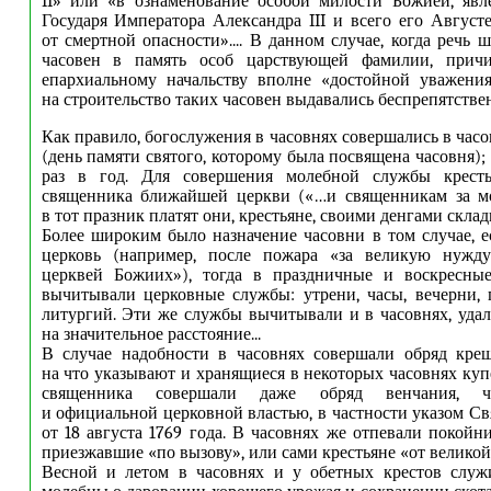
II» или «в ознаменование особой милости Божией, явл
Государя Императора Александра III и всего его Август
от смертной опасности».... В данном случае, когда речь 
часовен в память особ царствующей фамилии, причи
епархиальному начальству вполне «достойной уважения
на строительство таких часовен выдавались беспрепятствен
Как правило, богослужения в часовнях совершались в час
(день памяти святого, которому была посвящена часовня);
раз в год. Для совершения молебной службы кресть
священника ближайшей церкви («…и священникам за мо
в тот празник платят они, крестьяне, своими денгами скла
Более широким было назначение часовни в том случае, е
церковь (например, после пожара «за великую нужд
церквей Божиих»), тогда в праздничные и воскресны
вычитывали церковные службы: утрени, часы, вечерни, 
литургий. Эти же службы вычитывали и в часовнях, уда
на значительное расстояние...
В случае надобности в часовнях совершали обряд крещ
на что указывают и хранящиеся в некоторых часовнях куп
священника совершали даже обряд венчания, чт
и официальной церковной властью, в частности указом С
от 18 августа 1769 года. В часовнях же отпевали покойн
приезжавшие «по вызову», или сами крестьяне «от велико
Весной и летом в часовнях и у обетных крестов служ