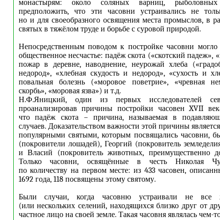
монастырям: около соляных варниц, рыболовны
предположить, что эти часовни устраивались не толь
но и для своеобразного освящения места промыслов, в р
святых в тяжёлом труде и борьбе с суровой природой.
Непосредственным поводом к постройке часовни могло 
общественное несчастье: падёж скота («скотский падеж», 
пожар в деревне, наводнение, неурожай хлеба («град
недород», «хлебная скудость и недород», «сухость и хле
повальная болезнь («моровое поветрие», «чревная не
скорбь», «моровая язва») и т.д.
Н.Ф.Яницкий, один из первых исследователей сев
проанализировав причины постройки часовен XVII века
что падёж скота – причина, называемая в подавляю
случаев. Доказательством важности этой причины является
популярными святыми, которым посвящались часовни, б
(покровители лошадей), Георгий (покровитель земледелия
и Власий (покровитель животных, преимущественно до
Только часовни, освящённые в честь Николая Чуд
по количеству на первом месте: из 433 часовен, описан
1692 года, 118 посвящены этому святому.
Были случаи, когда часовню устраивали не все 
(или нескольких селений, находящихся близко друг от др
частное лицо на своей земле. Такая часовня являлась чем-