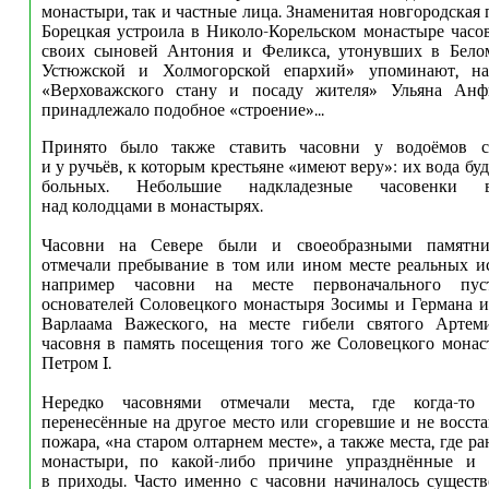
монастыри, так и частные лица. Знаменитая новгородская
Борецкая устроила в Николо-Корельском монастыре час
своих сыновей Антония и Феликса, утонувших в Бело
Устюжской и Холмогорской епархий» упоминают, нап
«Верховажского стану и посаду жителя» Ульяна Анф
принадлежало подобное «строение»...
Принято было также ставить часовни у водоёмов с
и у ручьёв, к которым крестьяне «имеют веру»: их вода бу
больных. Небольшие надкладезные часовенки в
над колодцами в монастырях.
Часовни на Севере были и своеобразными памятни
отмечали пребывание в том или ином месте реальных и
например часовни на месте первоначального пуст
основателей Соловецкого монастыря Зосимы и Германа 
Варлаама Важеского, на месте гибели святого Артеми
часовня в память посещения того же Соловецкого монас
Петром I.
Нередко часовнями отмечали места, где когда-то 
перенесённые на другое место или сгоревшие и не восст
пожара, «на старом олтарнем месте», а также места, где р
монастыри, по какой-либо причине упразднённые и 
в приходы. Часто именно с часовни начиналось сущест