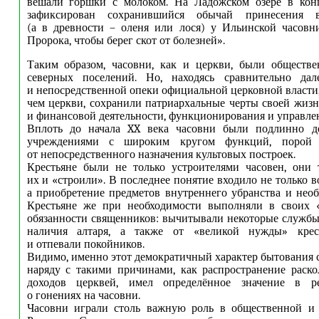
вешали горшки с молоком. На Ладожском озере в кон
зафиксирован сохранившийся обычай принесения
(а в древности – оленя или лося) у Ильинской часовн
Пророка, чтобы берег скот от болезней».
Таким образом, часовни, как и церкви, были обществ
северных поселений. Но, находясь сравнительно да
и непосредственной опеки официальной церковной власти,
чем церкви, сохранили патриархальные черты своей жизн
и финансовой деятельности, функционирования и управле
Вплоть до начала XX века часовни были подлинно д
учреждениями с широким кругом функций, порой 
от непосредственного назначения культовых построек.
Крестьяне были не только устроителями часовен, они 
их и «строили». В последнее понятие входило не только в
а приобретение предметов внутреннего убранства и нео
Крестьяне же при необходимости выполняли в своих 
обязанности священников: вычитывали некоторые службы
наличия алтаря, а также от «великой нужды» крес
и отпевали покойников.
Видимо, именно этот демократичный характер бытования 
наряду с такими причинами, как распространение раск
доходов церквей, имел определённое значение в р
о гонениях на часовни.
Часовни играли столь важную роль в общественной и