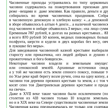
Часовенные приходы устраивались по типу церковных
часовни содержались на пожертвования прихожан ден
реже –вещами и даже землями. Как правило, деньги и д
собирались во время часовенных праздников. Собра
в часовенную денежную и хлебную казну: «…а денежной
в зборе объявилось 6 алтын 4 денги… а наличной часовенс
под часовнею в онбаре объявилось 3 меры»; «на лицо сум
Ереминым 787 рублей, в долгах на разных крестьянах… 83
а всего 870 рублей 50 копеек, медных пивоварных больши
полфунта, шерсти и кудели в двух коробах без весу, овч
в лукошке без меры».
Для заведования часовенной казной крестьяне выбирал
старосту или приказчика, «из людей добрых и душою 
прожиточных и бога боящихся».
Некоторые часовни владели и земельным имущес
или сенокосной землёй. Архивные источники свиде
а у той же часовни есть земли сенного покосу, повыше т
по Усье реке край берегу возле ручеи, сена на одну копну, 
часовни тоя деревни прежних крестьян та земля, а с тоя
косят сено тоя Дмитриевская деревни крестьяне и прод
на свечи».
Даже в ХVII веке такие часовни были исключением (по
столетия из 433 часовен только 10 владели земельн
но и в ХIХ веке на Севере существовали часовенные земли.
Часовенная казна предназначалась не только для содерж