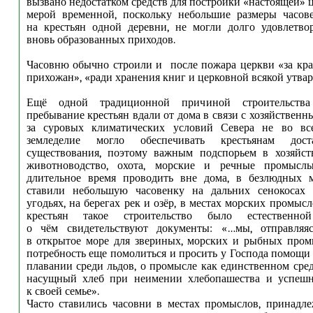
вызвано недостатком средств для постройки «настоящей» 
мерой временной, поскольку небольшие размеры часове
на крестьян одной деревни, не могли долго удовлетво
вновь образованных приходов.
Часовню обычно строили и после пожара церкви «за кр
прихожан», «ради хранения книг и церковной всякой утвар
Ещё одной традиционной причиной строительств
пребывание крестьян вдали от дома в связи с хозяйствен
за суровых климатических условий Севера не во вс
земледелие могло обеспечивать крестьянам дост
существования, поэтому важным подспорьем в хозяйст
животноводство, охота, морские и речные промысл
длительное время проводить вне дома, в безлюдных ме
ставили небольшую часовенку на дальних сенокосах
угодьях, на берегах рек и озёр, в местах морских промыс
крестьян такое строительство было естественной
о чём свидетельствуют документы: «…мы, отправляя
в открытое море для звериных, морских и рыбных пром
потребность еще помолиться и просить у Господа помощи
плавании среди льдов, о промысле как единственном сред
насущный хлеб при неимении хлебопашества и успеш
к своей семье».
Часто ставились часовни в местах промыслов, принадл