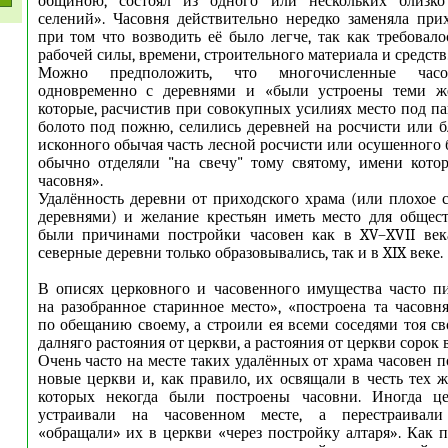
общиною, состоял из одного или нескольких близко
селений». Часовня действительно нередко заменяла при
при том что возводить её было легче, так как требовало
рабочей силы, времени, строительного материала и средств
Можно предположить, что многочисленные часо
одновременно с деревнями и «были устроены теми же
которые, расчистив при совокупных усилиях место под 
болото под пожню, селились деревней на росчисти или б
исконного обычая часть лесной росчисти или осушенного 
обычно отделяли "на свечу" тому святому, имени кото
часовня».
Удалённость деревни от приходского храма (или плохое
деревнями) и желание крестьян иметь место для общес
были причинами постройки часовен как в XV–XVII века
северные деревни только образовывались, так и в XIX веке.
В описях церковного и часовенного имущества часто п
на разобранное старинное место», «построена та часовн
по обещанию своему, а строили ея всеми соседями тоя св
далняго растояния от церкви, а растояния от церкви сорок ве
Очень часто на месте таких удалённых от храма часовен 
новые церкви и, как правило, их освящали в честь тех ж
которых некогда были построены часовни. Иногда ц
устраивали на часовенном месте, а перестраивали
«обращали» их в церкви «через постройку алтаря». Как п