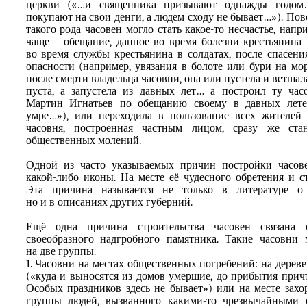
церкви («…и священника призывают однажды годо
покупают на свои денги, а людем сходу не бывает…»). По
такого рода часовен могло стать какое-то несчастье, напр
чаще – обещание, данное во время болезни крестьянина 
во время службы крестьянина в солдатах, после спасени
опасности (например, увязания в болоте или бури на мор
после смерти владельца часовни, она или пустела и ветшал
пуста, а запустела из давных лет… а построил ту час
Мартин Игнатьев по обещанию своему в давных лете
умре…»), или переходила в пользование всех жителей 
часовня, построенная частным лицом, сразу же ста
общественных молений.
Одной из часто указываемых причин постройки часов
какой-либо иконы. На месте её чудесного обретения и ст
Эта причина называется не только в литературе о 
но и в описаниях других губерний.
Ещё одна причина строительства часовен связана
своеобразного надгробного памятника. Такие часовни 
на две группы.
1. Часовни на местах общественных погребений: на дерев
(«куда и выносятся из домов умершие, до прибытия причт
Особых праздников здесь не бывает») или на месте зах
группы людей, вызванного какими-то чрезвычайными о