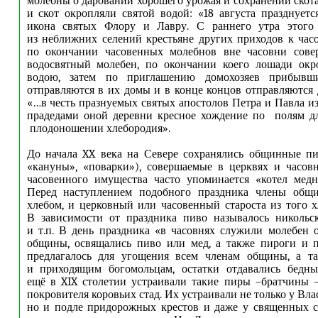
молебны о даровании хорошего урожая и сохранении скота
и скот окропляли святой водой: «18 августа празднуетс
икона святых Флору и Лавру. С раннего утра этого
из неближних селений крестьяне других приходов к час
по окончании часовенных молебнов вне часовни сове
водосвятный молебен, по окончании коего лошади окр
водою, затем по приглашению домохозяев прибывш
отправляются в их домы и в конце концов отправляются 
«…в честь празнуемых святых апостолов Петра и Павла и
прадедами оной деревни кресное хождение по полям д
плодоношении хлебородия».
До начала XX века на Севере сохранялись общинные пи
«кануны», «поварки»), совершаемые в церквях и часов
часовенного имущества часто упоминается «котел медн
Перед наступлением подобного праздника члены общ
хлебом, и церковный или часовенный староста из того х
В зависимости от праздника пиво называлось никольск
и т.п. В день праздника «в часовнях служили молебен 
общины, освящались пиво или мед, а также пироги и п
предлагалось для угощения всем членам общины, а та
и приходящим богомольцам, остатки отдавались бедным
ещё в XIX столетии устраивали такие пиры –братчины –
покровителя коровьих стад. Их устраивали не только у Вла
но и подле придорожных крестов и даже у священных с