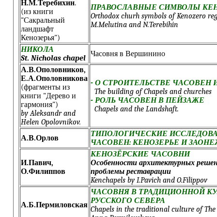
Н.М.Теребихин
.
ПРАВОСЛАВНЫЕ СИМВОЛЫ КЕ
(из книги
Orthodox churh symbols of Kenozero re
"Сакральный
M.Melutina and N.Terebihin
ландшафт
Кенозерья")
НИКОЛА
Часовня в Вершинино
St. Nicholas chapel
А.В.Ополовников,
Е.А.Ополовникова
- О СТРОИТЕЛЬСТВЕ ЧАСОВЕН 
(фрагменты из
The building of Chapels and churches
книги "Дерево и
- РОЛЬ ЧАСОВЕН В ПЕЙЗАЖЕ
гармония")
Chapels and the Landshaft.
by Aleksandr and
Helen Opolovnikov.
ТИПОЛОГИЧЕСКИЕ ИССЛЕДОВ
А.В.Орлов
ЧАСОВЕН: КЕНОЗЕРЬЕ И ЗАОН
КЕНОЗЁРСКИЕ ЧАСОВНИ
И.Павич,
Особенности архитектурных решен
О.Филиппов
проблемы реставрации
Kenchapels by I.Pavich and O.Filippov
ЧАСОВНЯ В ТРАДИЦИОННОЙ КУ
РУССКОГО СЕВЕРА
А.Б.Пермиловская
Chapels in the traditional culture of Th