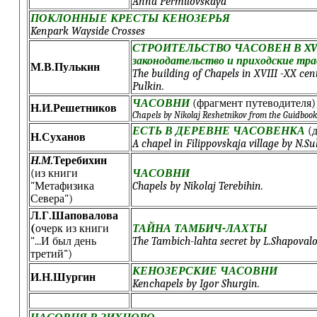
Anna Permilovskaya
ПОКЛОННЫЕ КРЕСТЫ КЕНОЗЕРЬЯ
Kenpark Wayside Crosses
СТРОИТЕЛЬСТВО ЧАСОВЕН В XVIII-
законодательство и приходские тр
М.В.Пулькин
The building of Chapels in XVIII -XX ce
Pulkin.
ЧАСОВНИ
(фрагмент путеводителя)
Н.И.Решетников
Chapels by Nikolaj Reshetnikov from the Guidbook
ЕСТЬ В ДЕРЕВНЕ ЧАСОВЕНКА
(д
Н.Суханов
A chapel in Filippovskaja village by N.S
Н.М.
Теребихин
(из книги
ЧАСОВНИ
"Метафизика
Chapels by Nikolaj Terebihin.
Севера")
Л.Г.Шаповалова
(
очерк из книги
ТАЙНА ТАМБИЧ-ЛАХТЫ
"...И был день
The Tambich-lahta secret by L.Shapoval
третий")
КЕНОЗЕРСКИЕ ЧАСОВНИ
И.Н.Шургин
Kenchapels by Igor Shurgin.