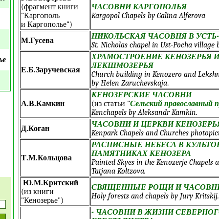
(фрагмент книги
ЧАСОВНИ КАРГОПОЛЬЯ
"Каргополь
Kargopol Chapels by Galina Alferova
и Каргополье")
НИКОЛЬСКАЯ ЧАСОВНЯ В УСТЬ
М.Гусева
St. Nicholas chapel in Ust-Pocha village
ХРАМОСТРОЕНИЕ КЕНОЗЕРЬЯ 
ье
ЛЕКШМОЗЕРЬЯ
Е.Б.Заручевская
Church building in Kenozero and Leksh
by Helen Zaruchevskaja
.
КЕНОЗЕРСКИЕ ЧАСОВНИ
А.В.Камкин
(из статьи "
Сельский православный 
Kenchapels by Aleksandr Kamkin.
ЧАСОВНИ И ЦЕРКВИ КЕНОЗЕРЬ
Д.Коган
Kenpark Chapels and Churches photopic
РАСПИСНЫЕ НЕБЕСА В КУЛЬТ
ПАМЯТНИКАХ КЕНОЗЕРА
Т.М.Кольцова
Painted Skyes in the Kenozerje Chapels 
Tatjana Koltzova.
Ю.М.Критский
СВЯЩЕННЫЕ РОЩИ И ЧАСОВН
(из книги
Holy forests and chapels by Jury Kritskij.
"Кенозерье")
- ЧАСОВНИ В ЖИЗНИ СЕВЕРНО