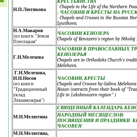
КРЕСТЬЯНСТВА
Chapels in the Life of the Northern Pea
Н.П.Лютикова
-
ЧАСОВНИ И КРЕСТЫ НА РУСС
Chapels and Crosses in the Russian Nor
Lyutikova.
Н.А.Макаров
ЧАСОВНИ КЕНОЗЕРА
(из книги "Земля
Chapels of Kenozero's region by Nikolaj
Плесецкая"
ЧАСОВНИ В ПРАВОСЛАВНЫХ Т
КЕНОЗЕРЬЯ
Г.Н.Мелехова
Chapels are in Orthodoks Church's tradit
Melehova.
Г.Н.Мелехова,
Н.Н.Носов
ЧАСОВНИ, КРЕСТЫ
(из книги
Chapels and Crosses by Galina Melehova
"Традиционный
Nosov (extracts from their book of "Tra
уклад
Life in Lekshmozero region" )
Лекшмозерья")
СВЯЩЕННЫЙ КАЛЕНДАРЬ КЕНО
НАРОДНЫЙ МЕСЯЦЕСЛОВ:
М.Н.Мелютина
ПОСВЯЩЕНИЯ И ПРАЗДНИКИ К
ЧАСОВЕН
М.Н.Мелютина,