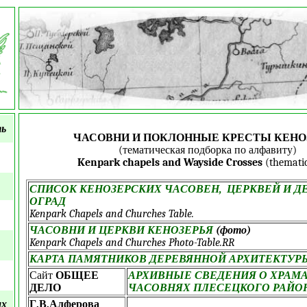
ть
ЧАСОВНИ И ПОКЛОННЫЕ КРЕСТЫ КЕНО
(тематическая подборка по алфавиту)
Kenpark chapels
and Wayside Crosses
(thematic
СПИСОК КЕНОЗЕРСКИХ ЧАСОВЕН, ЦЕРКВЕЙ И 
ОГРАД
Kenpark Chapels and Churches Table.
ЧАСОВНИ И ЦЕРКВИ КЕНОЗЕРЬЯ
(фото)
Kenpark Chapels and Churches Photo-Table.RR
КАРТА ПАМЯТНИКОВ ДЕРЕВЯННОЙ АРХИТЕКТУР
Сайт
ОБЩЕЕ
АРХИВНЫЕ СВЕДЕНИЯ О ХРАМА
ДЕЛО
ЧАСОВНЯХ ПЛЕСЕЦКОГО РАЙО
ых
Г.В.Алферова