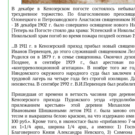
В декабре в Кенозерском погосте состоялось небыва
трехдневное торжество. По благословению преосвящ
Олонецкого и Петрозаводского Анастасия священником 
- 18 декабря 1902 г. было совершено освящение нового Н
[Теперь на Погосте стояло два храма: Успенский и Никольск
Никольский храм погиб во время пожара поздней осенью 1972
...В 1911 г. в Кенозерский приход прибыл новый свящ
Иванов Первенцев, до этого служивший священником Лел
Родился он в 1879 г. в семье священника. Окончил дух
Позднее, в сентябре 1929 г., был арестован п
«контрреволюционной агитации». В ноябре того же го
Няндомского окружного народного суда был заключен в
трудовой лагерь на четыре года без строгой изоляции. Д
неизвестна. В сентябре 1992 г. В.И.Первенцев был реабилити
Пришедшая от времени в ветхость часовня при деревне
Кенозерского прихода Пудожского уезда «трудолюби
прилежанием крестьян» этой деревни Михаилом 
Ивановыми Шишкиными летом 1911 г. была заново отс
тесом и выкрашена белою краскою, на что издержано ими 
100 руб.». Кроме того, в иконостасе было «прибавлено 7-
их 1+1/4 арш., ширина 1/4 арш., а именно: 1) Госп
Благоверного Князя Александра Невского, 3) Симеона 