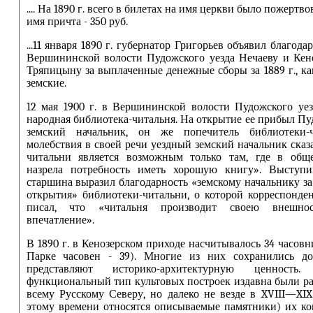
.... На 1890 г. всего в билетах на имя церкви было пожертво
имя причта - 350 руб.
...11 января 1890 г. губернатор Григорьев объявил благод
Вершининской волости Пудожского уезда Нечаеву и Кен
Тряпицыну за выплаченные денежные сборы за 1889 г., ка
земские.
12 мая 1900 г. в Вершининской волости Пудожского уе
народная библиотека-читальня. На открытие ее прибыл П
земский начальник, он же попечитель библиотеки-ч
молебствия в своей речи уездный земский начальник сказ
читальни является возможным только там, где в обще
назрела потребность иметь хорошую книгу». Выступ
старшина выразил благодарность «земскому начальнику за
открытия» библиотеки-читальни, о которой корреспонд
писал, что «читальня производит своею внешност
впечатление».
В 1890 г. в Кенозерском приходе насчитывалось 34 часовн
Парке часовен - 39). Многие из них сохранились д
представляют историко-архитектурную ценность
функциональный тип культовых построек издавна были р
всему Русскому Северу, но далеко не везде в XVIII—XIX
этому времени относятся описываемые памятники) их к