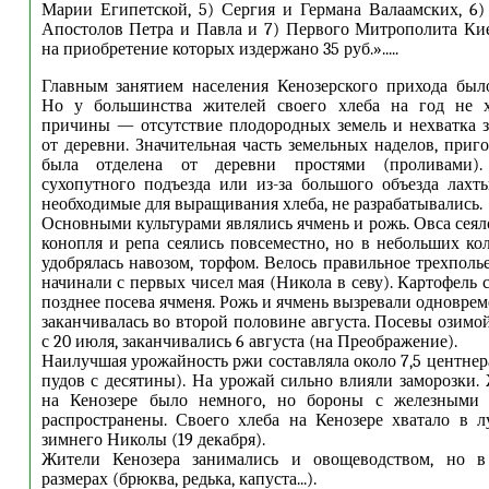
Марии Египетской, 5) Сергия и Германа Валаамских, 6
Апостолов Петра и Павла и 7) Первого Митрополита Ки
на приобретение которых издержано 35 руб.».....
Главным занятием населения Кенозерского прихода был
Но у большинства жителей своего хлеба на год не х
причины — отсутствие плодородных земель и нехватка 
от деревни. Значительная часть земельных наделов, приг
была отделена от деревни простями (проливами)
сухопутного подъезда или из-за большого объезда лахты
необходимые для выращивания хлеба, не разрабатывались.
Основными культурами являлись ячмень и рожь. Овса сеял
конопля и репа сеялись повсеместно, но в небольших ко
удобрялась навозом, торфом. Велось правильное трехполь
начинали с первых чисел мая (Никола в севу). Картофель
позднее посева ячменя. Рожь и ячмень вызревали одноврем
заканчивалась во второй половине августа. Посевы озимо
с 20 июля, заканчивались 6 августа (на Преображение).
Наилучшая урожайность ржи составляла около 7,5 центнера
пудов с десятины). На урожай сильно влияли заморозки.
на Кенозере было немного, но бороны с железными 
распространены. Своего хлеба на Кенозере хватало в 
зимнего Николы (19 декабря).
Жители Кенозера занимались и овощеводством, но в
размерах (брюква, редька, капуста...).