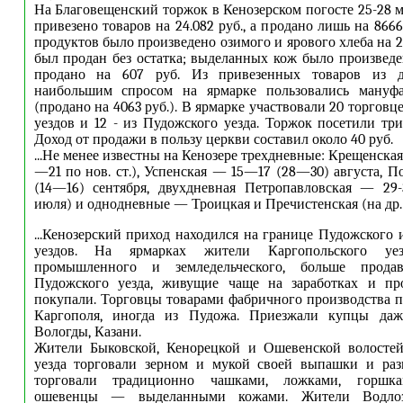
На Благовещенский торжок в Кенозерском погосте 25-28 м
привезено товаров на 24.082 руб., а продано лишь на 866
продуктов было произведено озимого и ярового хлеба на 2
был продан без остатка; выделанных кож было произведен
продано на 607 руб. Из привезенных товаров из д
наибольшим спросом на ярмарке пользовались мануф
(продано на 4063 руб.). В ярмарке участвовали 20 торговц
уездов и 12 - из Пудожского уезда. Торжок посетили три
Доход от продажи в пользу церкви составил около 40 руб.
...Не менее известны на Кенозере трехдневные: Крещенская
—21 по нов. ст.), Успенская — 15—17 (28—30) августа, 
(14—16) сентября, двухдневная Петропавловская — 29
июля) и однодневные — Троицкая и Пречистенская (на др. 
...Кенозерский приход находился на границе Пудожского 
уездов. На ярмарках жители Каргопольского уе
промышленного и земледельческого, больше прода
Пудожского уезда, живущие чаще на заработках и пр
покупали. Торговцы товарами фабричного производства п
Каргополя, иногда из Пудожа. Приезжали купцы даж
Вологды, Казани.
Жители Быковской, Кенорецкой и Ошевенской волостей
уезда торговали зерном и мукой своей выпашки и раз
торговали традиционно чашками, ложками, горшка
ошевенцы — выделанными кожами. Жители Водлоз