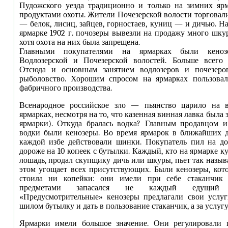
Пудожского уезда традиционно и только на зимних ярм
продуктами охоты. Жители Почезерской волости торговал
— белок, лисиц, зайцев, горностаев, куниц — и дичью. Н
ярмарке 1902 г. почозеры вывезли на продажу много шкур
хотя охота на них была запрещена.
Главными покупателями на ярмарках были кено
Водлозерской и Почезерской волостей. Больше всего 
Отсюда и основным занятием водлозеров и почезеро
рыболовство. Хорошим спросом на ярмарках пользовал
фабричного производства.
Всенародное российское зло — пьянство царило на в
ярмарках, несмотря на то, что казенная винная лавка была 
ярмарки). Откуда бралась водка? Главным продавцом и
водки были кенозеры. Во время ярмарок в ближайших д
каждой избе действовали шинки. Покупатель пил на д
дороже на 10 копеек с бутылки. Каждый, кто на ярмарке 
лошадь, продал скупщику дичь или шкуры, пьет так назыв
этом угощает всех присутствующих. Были кенозеры, ко
стоила ни копейки: они имели при себе стаканчик
предметами запасался не каждый едущий
«Предусмотрительные» кенозеры предлагали свои услу
шилом бутылку и дать в пользование стаканчик, а за услугу.
Ярмарки имели большое значение. Они регулировали 