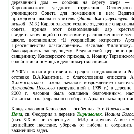
деревянный дом — особняк на берегу озера — в
Каргопольского уездного отделения Олонецкого
училищного Совета для помещения в нем Ведягин
приходской школы и учителя. (
Этот дом существует до 
жилой
- М.З.) Каргопольское уездное отделение епархиал
совета, приняв этот безвозмездный дар крестьяни
свидетельствующий о сочувствии и расположенности мест
школе, постановило: «1) усерднейше испросить Арх
Преосвященства благословение... Василью Филиппову..
благодарность заведующему Ведягинской церковно-при
священнику Кенозерского прихода, о. Иоанну Тервинскому
содействие и помощь в деле пожертвования...».
В 2002 г. по инициативе и на средства подполковника Ро
отставке В.А.Калитина, с благословения епископа А
Холмогорского Тихона началось возрождение-строител
Александра Невского
(разрушенной в 1939 г.) в деревне
2003 г. часовня была освящена благочинным, наст
Ильинского кафедрального собора г. Архангельска протоие
Каждая часовня Кенозерья — особенная. Это
Никольская
— 
Поча
, св. Феодория в деревне
Тырнаволок
,
Иоанна Богос
(нач. XIX в.- не существует - М.З.) и другие. А все 
ценнейшее наследие, уберечь от гибели и сохранит
важнейших задач.