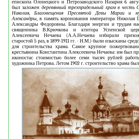
епископа Олонецкого и Петрозаводского Назария 6 авгу
был заложен
деревянный трехпридельный храм в честь 
Николая, Благовещения Пресвятой Девы Марии и м
Александры
, в память коронования императора Николая 
Александры Федоровны. Благодаря энергии и трудам на
священника В.Крючкова и ктитора Успенской цер
Алексеевича Нечаева (А.А.Нечаева избирали прихо
старостой 5 раз, в 1899-1911 гг. - Н.М.) были изысканы сре
для строительства храма. Самое крупное пожертвован
крестьянина Константина Алексеевича Нечаева: им был п
иконостас стоимостью более семи тысяч рублей работы
художника Петрова. Летом 1902 г. строительство храма был