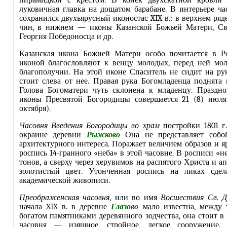
пирамидкой с крестом. В конек двухскатной кровли 
луковичная главка на дощатом барабане. В интерьере ч
сохранился двухъярусный иконостас XIX в.: в верхнем ря
чин, в нижнем — иконы Казанской Божьей Матери, Св
Георгия Победоносца и др.
Казанская икона Божией Матери особо почитается в Ро
иконой благословляют к венцу молодых, перед ней мол
благополучии. На этой иконе Спаситель не сидит на ру
стоит слева от нее. Правая рука Богомладенца поднята 
Голова Богоматери чуть склонена к младенцу. Праздно
иконы Пресвятой Богородицы совершается 21 (8) июля
октября).
Часовня Введения Богородицы во храм
постройки 1801 г
окраине деревни
Рыжково
Она не представляет собо
архитектурного интереса. Поражает величием образов и я
роспись 14-гранного «неба» в этой часовне. В росписи «
тонов, а сверху через херувимов на распятого Христа и а
золотистый цвет. Утонченная роспись на ликах сде
академической живописи.
Преображенская часовня
, или во имя
Восшествия Св. Д
начала XIX в. в деревне
Глазово
мало известна, между 
богатом памятниками деревянного зодчества, она стоит в
часовня — изящное, стройное, легкое сооружение.