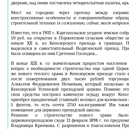
дверьми, над ними поставлена четырехскатная палатка, кры
Мост на городнях через протоку между озерами
конструктивные особенности и совершеннейшие образц
строительной техники (
к сожалению, сейчас мост непрохо
Известно, что в 1902 г. Каргопольское уездное земское соб
50 руб. на открытие в Порженском сельском обществе 
начале XX в. из Кенозерского прихода в границах П
выделился в самостоятельный Ведягинский приход. При
была освящена во имя Сретения Господня....
В конце XIX в. со значительным приростом населения 
вопрос о необходимости строительства еще одной Церкв
же нового теплого храма в Кенозерском приходе стало
после пожертвования двух тысяч рублей торгующи
Алексеем Федоровичем Нечаевым, который несколько л
Кенозерской Успенской приходской церкви. Помимо это
свои средства построил каменную ограду вокруг Кеноз
приобрел праздничный (главный) колокол для колокольни 
5 фунтов, то есть почти 1750 килограммов! Им такж
помещение для церковно-приходской школы.
Решение о строительстве нового храма был
церковноприходском сходе 13 февраля 1898 г. по предло
Владимира Крючкова. С разрешения и благословения Пр