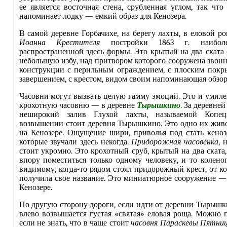
ее является восточная стена, срубленная углом, так что
напоминает лодку — емкий образ для Кенозера.
В самой деревне Горбачихе, на берегу лахты, в еловой р
Иоанна Крестителя
постройки 1863 г. наибол
распространенной здесь формы. Это крытый на два ската 
небольшую избу, над притвором которого сооружена звон
конструкции с перильным ограждением, с плоским покр
завершением, с крестом, видом своим напоминающая обзо
Часовни могут вызвать целую гамму эмоций. Это и умилен
крохотную часовню — в деревне
Тырышкино
. За деревней
неширокий залив Глухой лахты, называемой Копец
возвышении стоит деревня Тырышкино. Это одно их жив
на Кенозере. Ощущение шири, приволья под стать кено
которые звучали здесь некогда.
Придорожная часовенка
, 
стоит укромно. Это крохотный сруб, крытый на два ската
впору поместиться только одному человеку, и то колено
видимому, когда-то рядом стоял придорожный крест, от к
получила свое название. Это миниатюрное сооружение —
Кенозере.
По другую сторону дороги, если идти от деревни Тырышки
влево возвышается густая «святая» еловая роща. Можно 
если не знать, что в чаще стоит
часовня Параскевы Пятн