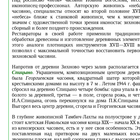
Над росписью «неба» часовни Иоанна Богослова, несо
иконописец-профессионал. Авторскую живопись «неб
часовню, специалисты относят ко второй половине XVI
«небеса» ближе к станковой живописи, чем к монуме
значим с художественной точки зрения иконостас зихнов
сборный и более позднего происхождения.
Реставраторы в своей работе применили традицион
обработки древесины и изготовление деревянных элементо
этого аналоги плотницких инструментов XVII—XVIII в
позволил с максимальной точностью восстановить перв
зихновской часовни.
Напротив от деревни Зихново через залив располагается
Спицыно
. Украшением, композиционным центром дерев
была
Георгиевская часовня
, квадратный шатер которо
крестьянскими домами на высоту в 7 м . Летом 1944 г. ф
сбросил на деревню Спицыно четыре бомбы: одна упала в 
болото за деревней, третья — в поле, сгорела рожь, и ч
И.А.Спицына, огонь перекинулся на дома П.К.Спицына
Выгорел весь центр деревни, сгорела и Георгиевская часов
В глубине живописной Тамбич-Лахты на полуострове у 
стоит клетская
Никольская часовня
конца XIX— начала XX в
из кенозерских часовен, есть и у нее своя особенность. Э
поставленная над притвором на двух маленьких вось
звонницы плоская, над ней сооружена главка с высоким к