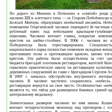
По дороге из Минино в Печихино в «святой» роще р
часовни XIX в. клетского типа —
св. Георгия Победоносца
Божьей Матери
, образующих необычный ансамбль. Неб
помещение Георгиевской часовни перекрыто 16-частным 
рубленый навес над небольшим крыльцом-гульбище
перилами. Часовню венчает главка, покрытая лемехо
крестом на шейке-столбике. В 2006 г. часовня во 
Победоносца была отреставрирована. Специалист
национального парка полностью поменяли окладные венцы
прогнившие полы и протекавшую кровлю, заново изго
крестом. Эти работы были осуществлены за счет сре
бюджета бригадой плотников-реставраторов, жителей Кен
серьезную практическую школу на реставрации культов
деревянных сооружений во главе с бригадиром Сергеем А
В 2007 г. началось обустройство внутреннего интерье
часовни. В часовне частично сохранились «небеса»
реставрации вернутся на свое место. Особенностью «неб
является то, что тябла для размещения боковых граней к
центральному медальону.
Значительных размеров часовню во имя иконы Казан
венчает четырехстолпная звонница над притвором с пл