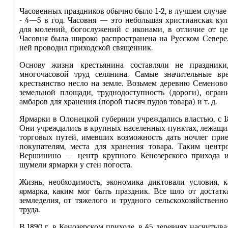
Часовенных праздников обычно было 1-2, в лучшем случае -
- 4—5 в год. Часовня — это небольшая христианская кул
для молений, богослужений с иконами, в отличие от цер
Часовня была широко распространена на Русском Севере
ней проводил приходской священник.
Основу жизни крестьянина составляли не праздники
многочасовой труд селянина. Самые значительные вр
крестьянство несло на земле. Возьмем деревню Семеново
земельной площади, труднодоступность (дороги), огран
амбаров для хранения (порой тысяч пудов товара) и т. д.
Ярмарки в Олонецкой губернии учреждались властью, с 18
Они учреждались в крупных населенных пунктах, лежащи
торговых путей, имевших возможность дать ночлег при
покупателям, места для хранения товара. Таким центр
Вершинино — центр крупного Кенозерского прихода и
шумели ярмарки у стен погоста.
Жизнь, необходимость, экономика диктовали условия, 
ярмарка, каким мог быть праздник. Все шло от достатка
земледелия, от тяжелого и трудного сельскохозяйственно
труда.
В 1890 г. в Кенозерском приходе, в 45 деревнях насчитыва