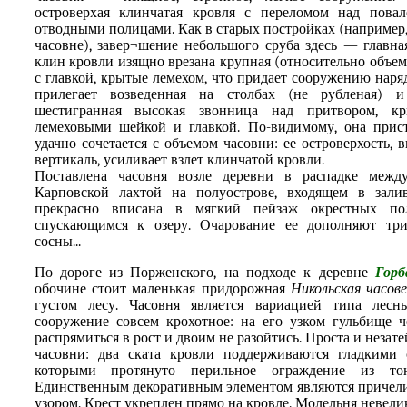
островерхая клинчатая кровля с переломом над пов
отводными полицами. Как в старых постройках (например
часовне), завер¬шение небольшого сруба здесь — главна
клин кровли изящно врезана крупная (относительно объем
с главкой, крытые лемехом, что придает сооружению наря
прилегает возведенная на столбах (не рубленая) и
шестигранная высокая звонница над притвором, к
лемеховыми шейкой и главкой. По-видимому, она прист
удачно сочетается с объемом часовни: ее островерхость,
вертикаль, усиливает взлет клинчатой кровли.
Поставлена часовня возле деревни в распадке межд
Карповской лахтой на полуострове, входящем в зали
прекрасно вписана в мягкий пейзаж окрестных по
спускающимся к озеру. Очарование ее дополняют тр
сосны...
По дороге из Порженского, на подходе к деревне
Горб
обочине стоит маленькая придорожная
Никольская часов
густом лесу. Часовня является вариацией типа лесн
сооружение совсем крохотное: на его узком гульбище 
распрямиться в рост и двоим не разойтись. Проста и незат
часовни: два ската кровли поддерживаются гладкими 
которыми протянуто перильное ограждение из тон
Единственным декоративным элементом являются причел
узором. Крест укреплен прямо на кровле. Молельня невел