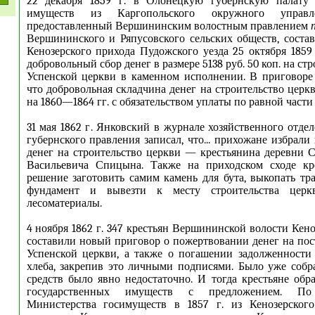
22 декабря 1859 г. в Олонецкую губернскую палату 
имуществ из Каргопольского окружного управл
предоставленный Вершининским волостным правлением
Вершининского и Ряпусовского сельских обществ, соста
Кенозерского прихода Пудожского уезда 25 октября 1859 
добровольный сбор денег в размере 5138 руб. 50 коп. на ст
Успенской церкви в каменном исполнении. В приговоре
что добровольная складчина денег на строительство церк
на 1860—1864 гг. с обязательством уплаты по равной части 
31 мая 1862 г. Янковский в журнале хозяйственного отде
губернского правления записал, что... прихожане избрал
денег на строительство церкви — крестьянина деревни
Васильевича Спицына. Также на приходском сходе кр
решение заготовить самим камень для бута, выкопать т
фундамент и вывезти к месту строительства церк
лесоматериалы.
4 ноября 1862 г. 347 крестьян Вершининской волости Кен
составили новый приговор о пожертвовании денег на по
Успенской церкви, а также о погашении задолженности
хлеба, закрепив это личными подписями. Было уже собр
средств было явно недостаточно. И тогда крестьяне обр
государственных имуществ с предложением. По
Министерства госимуществ в 1857 г. из Кенозерског