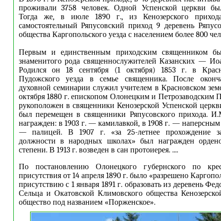
проживали 3758 человек. Одной Успенской церкви был
Тогда же, в июле 1890 г., из Кенозерского приход
самостоятельный Ряпусовский приход 9 деревень Ряпусо
общества Каргопольского уезда с населением более 800 чел
Первым и единственным приходским священником был
знаменитого рода священнослужителей Казанских — Ио
Родился он 18 сентября (1 октября) 1853 г. в Крас
Пудожского уезда в семье священника. После оконч
духовной семинарии служил учителем в Красновском зем
октября 1880 г. епископом Олонецким и Петрозаводским 
рукоположен в священники Кенозерской Успенской церкви.
был перемещен в священники Ряпусовского прихода. И.
награжден: в 1903 г. — камилавкой, в 1908 г. — наперсным к
— палицей. В 1907 г. «за 25-летнее прохождение за
должности в народных школах» был награжден орден
степени. В 1913 г. возведен в сан протоиерея. ....
По постановлению Олонецкого губернского по крес
присутствия от 14 апреля 1890 г. было «разрешено Каргоп
присутствию с 1 января 1891 г. образовать из деревень Фед
Сельца и Окатовской Климовского общества Кенозерско
общество под названием «Порженское».