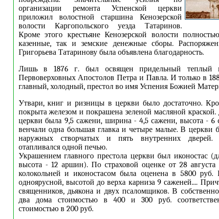
организации ремонта Успенской церкви
приложил волостной старшина Кенозерской
волости Каргопольского уезда Татаринов.
Кроме этого крестьяне Кенозерской волости полность
казенные, так и земские денежные сборы. Распоряжен
Григорьева Татаринову была объявлена благодарность.
Лишь в 1876 г. был освящен придельный теплый 
Первоверховных Апостолов Петра и Павла. И только в 188
главный, холодный, престол во имя Успения Божией Матер
Утвари, книг и ризницы в церкви было достаточно. Кр
покрыта железом и покрашена зеленой масляной краской.
церкви была 9,5 сажени, ширина - 4,5 сажени, высота - 6
венчали одна большая главка и четыре малые. В церкви б
наружных створчатых и пять внутренних дверей.
отапливался одной печью.
Украшением главного престола церкви был иконостас (д
высота - 12 аршин). По страховой оценке от 28 августа 
колокольней и иконостасом была оценена в 5800 руб. 
одноярусной, высотой до верха карниза 9 саженей.... Прич
священников, дьякона и двух псаломщиков. В собственн
два дома стоимостью в 400 и 300 руб. соответстве
стоимостью в 200 руб.