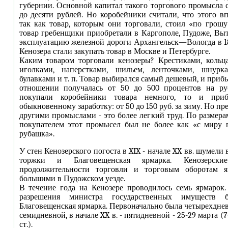
губернии. Основной капитал такого торгового промысла с
до десяти рублей. Но коробейники считали, что этого вп
так как товар, которым они торговали, стоил «по грошу
товар гребенщики приобретали в Каргополе, Пудоже, Выт
эксплуатацию железной дороги Архангельск—Вологда в 18
Кенозера стали закупать товар в Москве и Петербурге.
Каким товаром торговали кенозеры? Крестиками, кольц
иголками, наперстками, шильем, ленточками, шнурка
булавками и т. п. Товар выбирался самый дешевый, и при
отношении получалась от 50 до 500 процентов на ру
покупали коробейники товара немного, то и приб
обыкновенному заработку: от 50 до 150 руб. за зиму. Но п
другими промыслами - это более легкий труд. По размер
покупателем этот промысел был не более как «с миру 
рубашка».
У стен Кенозерского погоста в XIX - начале XX вв. шумели
торжки и Благовещенская ярмарка. Кенозерск
продолжительности торговли и торговым оборотам я
большими в Пудожском уезде.
В течение года на Кенозере проводилось семь ярмарок.
разрешения министра государственных имуществ 
Благовещенская ярмарка. Первоначально была четырехдневно
семидневной, в начале XX в. - пятидневной - 25-29 марта (7
ст.).