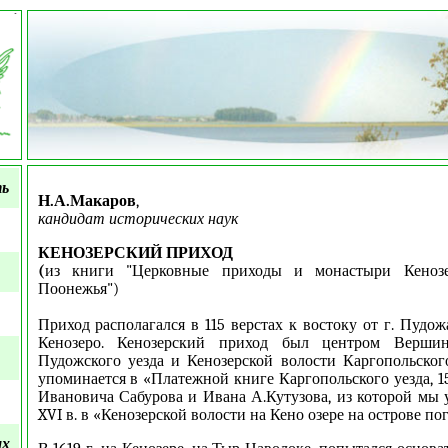
<
ть
Н.А.Макаров
,
кандидат исторических наук
КЕНОЗЕРСКИЙ ПРИХОД
(
из книги "Церковные приходы и монастыри Кенозе
Поонежья")
Приход располагался в 115 верстах к востоку от г. Пудож
Кенозеро. Кенозерский приход был центром Вершин
Пудожского уезда и Кенозерской волости Каргопольског
упоминается в «Платежной книге Каргопольского уезда, 1
Ивановича Сабурова и Ивана А.Кутузова, из которой мы у
XVI в. в «Кенозерской волости на Кено озере на острове пого
ых