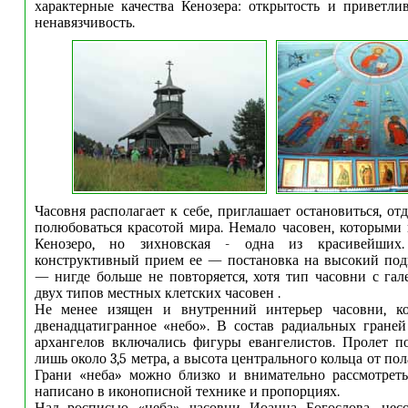
характерные качества Кенозера: открытость и приветлив
ненавязчивость.
Часовня располагает к себе, приглашает остановиться, от
полюбоваться красотой мира. Немало часовен, которыми 
Кенозеро, но зихновская - одна из красивейши
конструктивный прием ее — постановка на высокий под
— нигде больше не повторяется, хотя тип часовни с га
двух типов местных клетских часовен .
Не менее изящен и внутренний интерьер часовни, к
двенадцатигранное «небо». В состав радиальных гране
архангелов включались фигуры евангелистов. Пролет п
лишь около 3,5 метра, а высота центрального кольца от пола
Грани «неба» можно близко и внимательно рассмотреть
написано в иконописной технике и пропорциях.