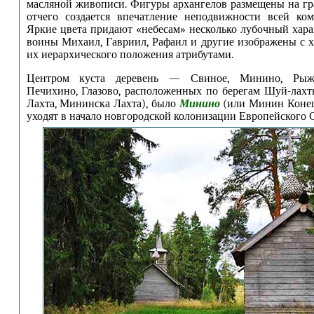
масляной живописи. Фигуры архангелов размещены на гр
отчего создается впечатление неподвижности всей ком
Яркие цвета придают «небесам» несколько лубочный хара
воины Михаил, Гавриил, Рафаил и другие изображены с 
их иерархического положения атрибутами.
Центром куста деревень — Свиное, Минино, Рыжк
Печихино, Глазово, расположенных по берегам Шуй-лах
Лахта, Мининска Лахта), было
Минино
(или Минин Конец
уходят в начало новгородской колонизации Европейского С