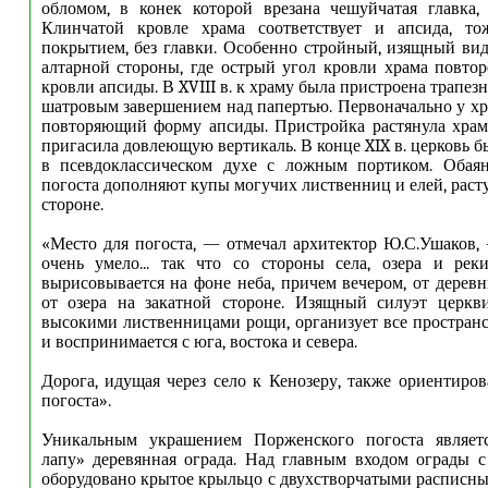
обломом, в конек которой врезана чешуйчатая главка,
Клинчатой кровле храма соответствует и апсида, т
покрытием, без главки. Особенно стройный, изящный вид
алтарной стороны, где острый угол кровли храма повто
кровли апсиды. В XVIII в. к храму была пристроена трапезн
шатровым завершением над папертью. Первоначально у хр
повторяющий форму апсиды. Пристройка растянула храм
пригасила довлеющую вертикаль. В конце XIX в. церковь 
в псевдоклассическом духе с ложным портиком. Обая
погоста дополняют купы могучих лиственниц и елей, раст
стороне.
«Место для погоста, — отмечал архитектор Ю.С.Ушаков
очень умело... так что со стороны села, озера и рек
вырисовывается на фоне неба, причем вечером, от дерев
от озера на закатной стороне. Изящный силуэт церкв
высокими лиственницами рощи, организует все простран
и воспринимается с юга, востока и севера.
Дорога, идущая через село к Кенозеру, также ориентиров
погоста».
Уникальным украшением Порженского погоста являет
лапу» деревянная ограда. Над главным входом ограды 
оборудовано крытое крыльцо с двухстворчатыми распис