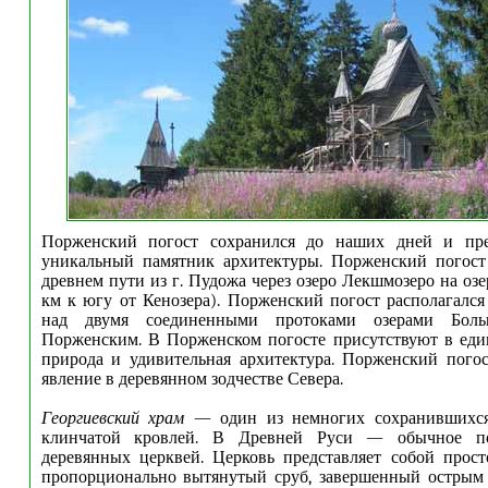
Порженский погост сохранился до наших дней и пре
уникальный памятник архитектуры. Порженский погост 
древнем пути из г. Пудожа через озеро Лекшмозеро на озе
км к югу от Кенозера). Порженский погост располагался
над двумя соединенными протоками озерами Бо
Порженским. В Порженском погосте присутствуют в еди
природа и удивительная архитектура. Порженский пого
явление в деревянном зодчестве Севера.
Георгиевский храм
— один из немногих сохранившихся 
клинчатой кровлей. В Древней Руси — обычное п
деревянных церквей. Церковь представляет собой прос
пропорционально вытянутый сруб, завершенный острым 