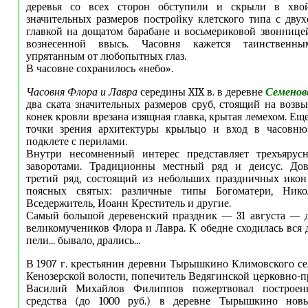
деревья со всех сторон обступили и скрыли в хво
значительных размеров постройку клетского типа с двух
главкой на дощатом барабане и восьмериковой звоннице
вознесенной ввысь. Часовня кажется таинственны
упрятанным от любопытных глаз.
В часовне сохранилось «небо».
Часовня Флора и Лавра
середины XIX в. в деревне
Семенов
два ската значительных размеров сруб, стоящий на возв
конек кровли врезана изящная главка, крытая лемехом. Ещ
точки зрения архитектуры крыльцо и вход в часовн
подклете с перилами.
Внутри несомненный интерес представляет трехъярус
заворотами. Традиционны местный ряд и деисус. До
третий ряд, состоящий из небольших праздничных икон
поясных святых: различные типы Богоматери, Никол
Вседержитель, Иоанн Креститель и другие.
Самый большой деревенский праздник — 31 августа — д
великомучеников Флора и Лавра. К обедне сходилась вся 
пели... бывало, дрались...
В 1907 г. крестьянин деревни Тырышкино Климовского се
Кенозерской волости, попечитель Ведягинской церковно-
Василий Михайлов Филиппов пожертвовал построе
средства (до 1000 руб.) в деревне Тырышкино нов