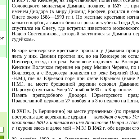
В 1619 г. на Кенозере, на Тыр-Наволоке, попытался основ
Соловецкого монастыря Дамиан, позднее, в 1637 г., п
именем Диодора (в миру Диомид Ерофеев, родился в селе
Онеге около 1586—1593 гг.). Но местные крестьяне изгна
келью и карбас, а самого били и грозились убить. Тогда Да
спустился на Онегу, где встретил известного московског
Надею Светешникова, который заступился за Дамиана пе
ье
судейком».
Вскоре кенозерские крестьяне просили у Дамиана прощ
жить у них. Дамиан простил их, но на Кенозере не остал
Почозеро, откуда по реке Волошеве поднялся на Волоцкое
Кенским Волочком перешел на реку Мышьи Черевы, по н
Водлозеро, а с Водлозера поднялся по реке Верхней Вод
-Н.М.), где на Юрьевой горе при озере Юрьевом (ныне
Н.М.), на месте брошенной деревни основал Дамиан
(Царскую) пустынь. Умер 27 ноября 1633 г. в Каргополе.
Память преподобного Диодора Юрьегорского празд
Православной церковью 27 ноября и в 3-ю неделю на Пяти
В XVII в. [в Вершинино] на месте утраченных (по преда
построены две деревянные церкви —
холодная в честь Ус
постройки 1670 г. и теплая во имя Апостолов Петра и Пав
г.
(курсив здесь и далее мой – М.З.) В 1842 г. обе церкви сго