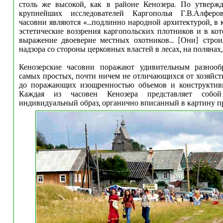
столь же высокой, как в районе Кенозера. По утверж
крупнейших исследователей Каргополья Г.В.Алферов
часовни являются «...подлинно народной архитектурой, в
эстетические воззрения каргопольских плотников и в ко
выражение двоеверие местных охотников... [Они] строи
надзора со стороны церковных властей в лесах, на полянах, н
Кенозерские часовни поражают удивительным разнооб
самых простых, почти ничем не отличающихся от хозяйст
до поражающих изощренностью объемов и конструктив
Каждая из часовен Кенозера представляет собо
индивидуальный образ, органично вписанный в картину п