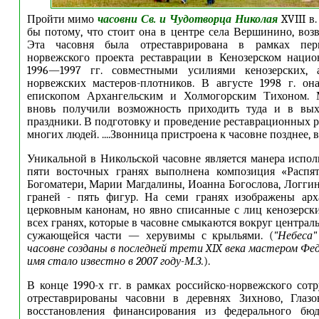
Пройти мимо
часовни Св. и Чудотворца Николая
XVIII в
бы потому, что стоит она в центре села Вершинино, воз
Эта часовня была отреставрирована в рамках перв
норвежского проекта реставрации в Кенозерском нацио
1996—1997 гг. совместными усилиями кенозерских, 
норвежских мастеров-плотников. В августе 1998 г. он
епископом Архангельским и Холмогорским Тихоном. 
вновь получили возможность приходить туда и в вы
праздники. В подготовку и проведение реставрационных р
многих людей. ....Звонница пристроена к часовне позднее, в
Уникальной в Никольской часовне является манера испол
пяти восточных гранях выполнена композиция «Распя
Богоматери, Марии Магдалины, Иоанна Богослова, Логгина
граней - пять фигур. На семи гранях изображены арх
церковным канонам, но явно списанные с лиц кенозерски
всех гранях, которые в часовне смыкаются вокруг централь
сужающейся части — херувимы с крыльями. (
"Небеса"
часовне созданы в последней трети XIX века мастером Фе
имя стало известно в 2007 году-М.З.
).
В конце 1990-х гг. в рамках российско-норвежского сот
отреставрированы часовни в деревнях Зихново, Глазов
восстановления финансирования из федерального бю