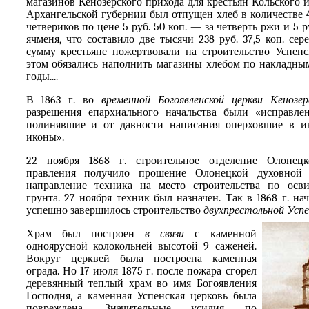
магазинов Кенозерского прихода для крестьян Кольского 
Архангельской губернии был отпущен хлеб в количестве 4
четвериков по цене 5 руб. 50 коп. — за четверть ржи и 5 р
ячменя, что составило две тысячи 238 руб. 37,5 коп. се
сумму крестьяне пожертвовали на строительство Успен
этом обязались наполнить магазины хлебом по накладн
годы....
В 1863 г. во
временной Богоявленской церкви Кенозер
разрешения епархиального начальства были «исправл
полинявшие и от давности написания оперховшие в ик
иконы».
22 ноября 1868 г. строительное отделение Олонецк
правления получило прошение Олонецкой духовной 
направление техника на место строительства по осви
грунта. 27 ноября техник был назначен. Так в 1868 г. нач
успешно завершилось строительство
двухпрестольной Успе
Храм был построен
в связи
с каменной
одноярусной колокольней высотой 9 саженей.
Вокруг церквей была построена каменная
ограда. Но 17 июля 1875 г. после пожара сгорел
деревянный теплый храм во имя Богоявления
Господня, а каменная Успенская церковь была
повреждена. Значительные усилия по