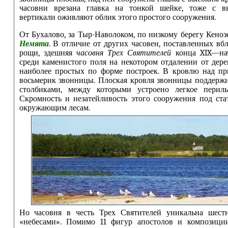
часовни врезана главка на тонкой шейке, тоже с в
вертикали оживляют облик этого простого сооружения.
От Бухалово, за Тыр-Наволоком, по низкому берегу Кеноз
Немята
. В отличие от других часовен, поставленных вбл
рощи, здешняя
часовня Трех Святителей
конца XIX—нач
среди каменистого поля на некотором отдалении от дере
наиболее простых по форме построек. В кровлю над пр
восьмерик звонницы. Плоская кровля звонницы поддерж
столбиками, между которыми устроено легкое периль
Скромность и незатейливость этого сооружения под ст
окружающим лесам.
Но часовня в честь Трех Святителей уникальна шест
«небесами». Помимо 11 фигур апостолов и композиции