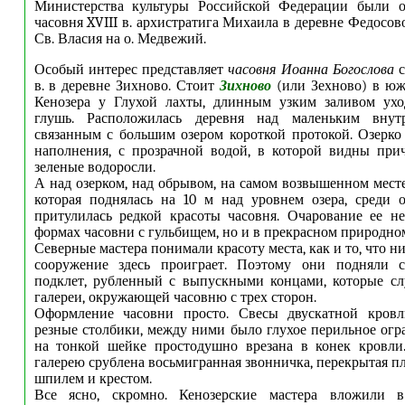
Министерства культуры Российской Федерации были о
часовня XVIII в. архистратига Михаила в деревне Федосово
Св. Власия на о. Медвежий.
Особый интерес представляет
часовня Иоанна Богослова
с
в. в деревне Зихново. Стоит
Зихново
(или Зехново) в юж
Кенозера у Глухой лахты, длинным узким заливом ух
глушь. Расположилась деревня над маленьким внутр
связанным с большим озером короткой протокой. Озерко
наполнения, с прозрачной водой, в которой видны при
зеленые водоросли.
А над озерком, над обрывом, на самом возвышенном месте
которая поднялась на 10 м над уровнем озера, среди 
притулилась редкой красоты часовня. Очарование ее н
формах часовни с гульбищем, но и в прекрасном природно
Северные мастера понимали красоту места, как и то, что н
сооружение здесь проиграет. Поэтому они подняли 
подклет, рубленный с выпускными концами, которые сл
галереи, окружающей часовню с трех сторон.
Оформление часовни просто. Свесы двускатной кров
резные столбики, между ними было глухое перильное огр
на тонкой шейке простодушно врезана в конек кровли
галерею срублена восьмигранная звонничка, перекрытая п
шпилем и крестом.
Все ясно, скромно. Кенозерские мастера вложили в