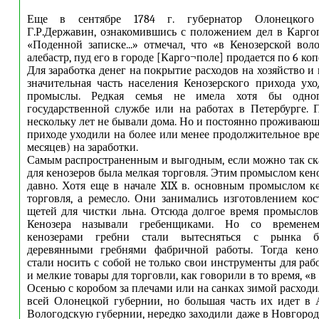
Еще в сентябре 1784 г. губернатор Олонецкого 
Г.Р.Державин, ознакомившись с положением дел в Каргоп
«Поденной записке...» отмечал, что «в Кенозерской воло
алебастр, пуд его в городе [Карго¬поле] продается по 6 коп
Для заработка денег на покрытие расходов на хозяйство и
значительная часть населения Кенозерского прихода ух
промыслы. Редкая семья не имела хотя бы одно
государственной службе или на работах в Петербурге.
нескольку лет не бывали дома. Но и постоянно проживающ
приходе уходили на более или менее продолжительное вре
месяцев) на заработки.
Самым распространенным и выгодным, если можно так ск
для кенозеров была мелкая торговля. Этим промыслом кен
давно. Хотя еще в начале XIX в. основным промыслом к
торговля, а ремесло. Они занимались изготовлением ко
щетей для чистки льна. Отсюда долгое время промыслов
Кенозера называли гребенщиками. Но со временем
кенозерами гребни стали вытесняться с рынка 
деревянными гребнями фабричной работы. Тогда кено
стали носить с собой не только свои инструменты для ра
и мелкие товары для торговли, как говорили в то время, «в 
Осенью с коробом за плечами или на санках зимой расход
всей Олонецкой губернии, но большая часть их идет в
Вологодскую губернии, нередко заходили даже в Новгоро