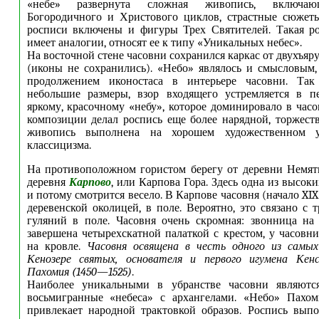
«небе» развернута сложная живопись, включаю
Богородичного и Христового циклов, страстные сюжеты
росписи включены и фигуры Трех Святителей. Такая ро
имеет аналогии, относят ее к типу «Уникальных небес».
На восточной стене часовни сохранился каркас от двухъяр
(иконы не сохранились). «Небо» являлось и смысловым
продолжением иконостаса в интерьере часовни. Так
небольшие размеры, взор входящего устремляется в п
яркому, красочному «небу», которое доминировало в часо
композиции делал роспись еще более нарядной, торжест
живопись выполнена на хорошем художественном у
классицизма.
На противоположном гористом берегу от деревни Немят
деревня
Карпово
, или Карпова Гора. Здесь одна из высоки
и потому смотрится весело. В Карпове часовня (начало XIX 
деревенской околицей, в поле. Вероятно, это связано с 
гуляний в поле. Часовня очень скромная: звонница на
завершена четырехскатной палаткой с крестом, у часовни
на кровле.
Часовня освящена в честь одного из самы
Кенозере святых, основателя и первого игумена Кен
Пахомия (1450—1525)
.
Наиболее уникальными в убранстве часовни являютс
восьмигранные «небеса» с архангелами. «Небо» Пахом
привлекает народной трактовкой образов. Роспись вып