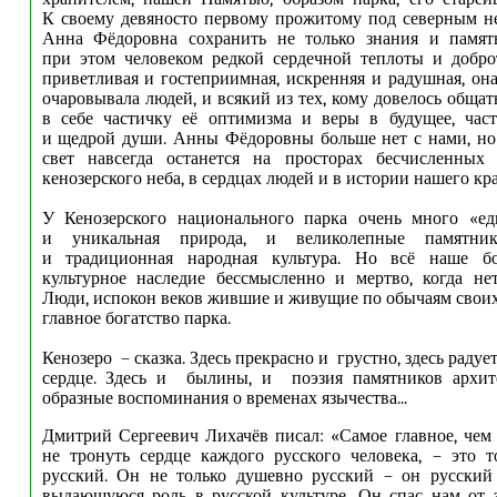
К своему девяносто первому прожитому под северным н
Анна Фёдоровна сохранить не только знания и память
при этом человеком редкой сердечной теплоты и добро
приветливая и гостеприимная, искренняя и радушная, он
очаровывала людей, и всякий из тех, кому довелось общат
в себе частичку её оптимизма и веры в будущее, част
и щедрой души. Анны Фёдоровны больше нет с нами, но
свет навсегда останется на просторах бесчисленных 
кенозерского неба, в сердцах людей и в истории нашего кра
У Кенозерского национального парка очень много «ед
и уникальная природа, и великолепные памятник
и традиционная народная культура. Но всё наше бо
культурное наследие бессмысленно и мертво, когда не
Люди, испокон веков жившие и живущие по обычаям своих 
главное богатство парка.
Кенозеро – сказка. Здесь прекрасно и грустно, здесь радуе
сердце. Здесь и былины, и поэзия памятников архите
образные воспоминания о временах язычества...
Дмитрий Сергеевич Лихачёв писал: «Самое главное, че
не тронуть сердце каждого русского человека, – это 
русский. Он не только душевно русский – он русский 
выдающуюся роль в русской культуре. Он спас нам от 