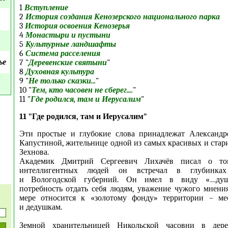
1
Вступление
2
История создания Кенозерского национального парка
3
История освоения Кенозерья
4
Монастыри и пустыни
5
Культурные ландшафты
6
Система расселения
ье
7 "
Деревенские святыни
"
8
Духовная культура
9 "
Не только сказки...
"
10 "
Тем, кто часовен не сберег....
"
11 "
Где родился, там и Иерусалим
"
11 "Где родился, там и Иерусалим"
Эти простые и глубокие слова принадлежат Александр
Капустиной, жительнице одной из самых красивых и стар
Зехнова.
Академик Дмитрий Сергеевич Лихачёв писал о то
интеллигентных людей он встречал в глубинках
и Вологодской губерний. Он имел в виду «…душе
потребность отдать себя людям, уважение чужого мнени
мере относится к «золотому фонду» территории – м
и дедушкам.
Земной хранительницей Никольской часовни в дер