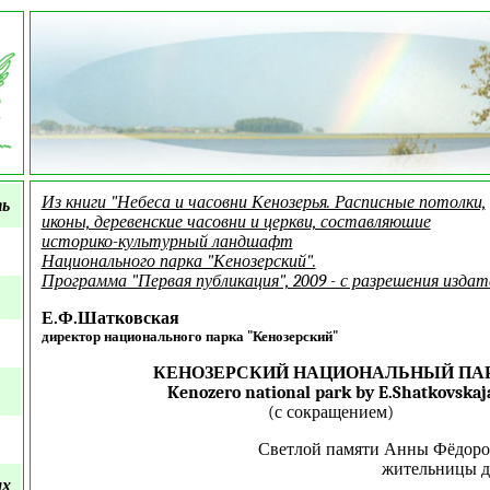
Из книги "Небеса и часовни Кенозерья. Расписные потолки,
ть
иконы, деревенские часовни и церкви, составляюшие
историко-культурный ландшафт
Национального парка "Кенозерский".
Программа "Первая публикация", 2009 - с разрешения издат
Е.Ф.Шатковская
директор национального парка "Кенозерский"
КЕНОЗЕРСКИЙ НАЦИОНАЛЬНЫЙ ПА
Kenozero national park by E.Shatkovskaj
(с сокращением)
Светлой памяти Анны Фёдоро
жительницы д
ых