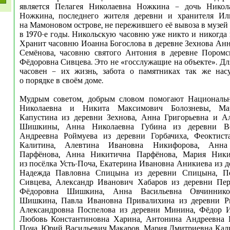
является Пелагея Николаевна Ножкина – дочь Никол
Ножкина, последнего жителя деревни и хранителя Ил
на Мамоновом острове, не пережившего её вывоза в музе
в 1970-е годы. Никольскую часовню уже никто и никогда 
Хранит часовню Иоанна Богослова в деревне Зехнова Ан
Семёнова, часовню святого Антония в деревне Поромс
Фёдоровна Сивцева. Это не «госслужащие на объекте». Дл
часовен – их жизнь, забота о памятниках так же насу
о порядке в своём доме.
Мудрым советом, добрым словом помогают Националь
Николаевна и Никита Максимович Болозневы, Ма
Капустина из деревни Зехнова, Анна Григорьевна и А
Шишкины, Анна Николаевна Губина из деревни В
Андреевна Роймуева из деревни Горбачиха, Феоктист
Калитина, Алевтина Ивановна Никифорова, Анна
Парфёнова, Анна Никитична Парфёнова, Мария Ники
из посёлка Усть-Поча, Екатерина Ивановна Аникиева из д
Надежда Павловна Спицына из деревни Спицына, Пе
Сивцева, Александр Иванович Хабаров из деревни Пер
Фёдоровна Шишкина, Анна Васильевна Овчиннико
Шишкина, Павла Ивановна Привалихина из деревни Р
Александровна Поспелова из деревни Минина, Фёдор 
Любовь Константиновна Харина, Антонина Андреевна Б
Поча, Юрий Васильевич Макаров, Мария Дмитриевна Кал