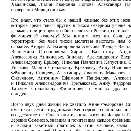
Хвалинская, Лидия Ивановна Попова, Александра Ил
из деревни Морщихинская.
Кто знает, что стало бы с нашей жизнью без этих нез
которые среди тысяч других в тихом северном уголке 
державы олицетворяют собою великую Россию, составляя 
формируя её культуру? Мы помним всех, кто были д
территории, без чьей тихой молитвы выстоять нам 
сложнее: Андрея Александровича Амосова, Фёдора Васил
Вениамина Степановича Харина, Валентину Андр
Алексеевича Аникиевых, Зинаиду Александровну Вахр
Александровну Ершову, Николая Павловича Капустина, 
Ушакову, Марию Степановну Крехалеву, Анну Ивановн
Фёдоровну Сивцеву, Александру Ивановну Макарову,
Силуянову, Антонину Ефимовну Панфилову, Алексан
и Николая Александровича Третьяковых, Анну Фёдоров
Татьяну Степановну Филиппову и многих других
и дедушек.
Всего двух дней жизни не хватило Анне Фёдоровне Си
вместе со всеми сотрудниками Кенозерского национальног
его десятилетие. Она, хранительница часовни Флора и Л
деревне Семёново, знавшая и почитавшая каждое брёвныш
и всякий заветный платочек в этой часовне, была 
хранителем, нашей Памятью, образом парка, его старе