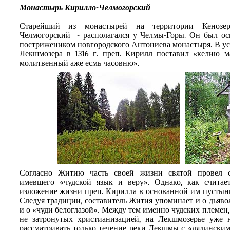
Монастырь Кирилло-Челмогорский
Старейший из монастырей на территории Кенозе
Челмогорский - располагался у Челмы-Горы. Он был ос
пострижеником новгородского Антониева монастыря. В ус
Лекшмозера в 1316 г. преп. Кирилл поставил «келию м
молитвенный аже есмь часовню».
Согласно Житию часть своей жизни святой провел с
имевшего «чудской язык и веру». Однако, как считае
изложение жизни преп. Кирилла в основанной им пустын
Следуя традиции, составитель Жития упоминает и о дьяво
и о «чуди белоглазой». Между тем именно чудских племен
не затронутых христианизацией, на Лекшмозерье уже 
рассматривать только течение реки Лекшмы с «лядинским