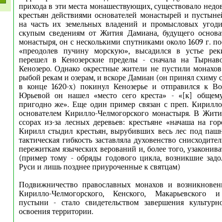
прихода в эти места монашествующих, существовало недо
крестьян действиями основателей монастырей и пустын
на часть их земельных владений и промысловых угоди
скупым сведениям от Жития Дамиана, будущего основа
монастыря, он с несколькими спутниками около 1609 г. п
«преодолев пучину морскую», высадился в устье рек
перешел в Кенозерские пределы - сначала на Тырнаво
Кенозеро. Однако окрестные жители не пустили монахо
рыбой рекам и озерам, и вскоре Дамиан (он принял схиму
в конце 1620-х) покинул Кенозерье и отправился к Во
Юрьевой он нашел «место сего креста» - «[к] обще
пригодно же». Еще один пример связан с преп. Кирилл
основателем Кирилло-Челмогорского монастыря. В Жити
ссорах из-за лесных деревьев: крестьяне «начаша на гор
Кирилл стыдил крестьян, вырубивших весь лес под паш
тактическая гибкость заставляла духовенство снисходите
пережиткам языческих верований и, более того, узаконив
(пример тому - обряды годового цикла, возникшие зад
Руси и лишь позднее приуроченные к святцам)
Подвижничество православных монахов и возникновен
Кирилло-Челмогорского, Кенского, Макарьевского и
пустыни - стало свидетельством завершения культурн
освоения территории.