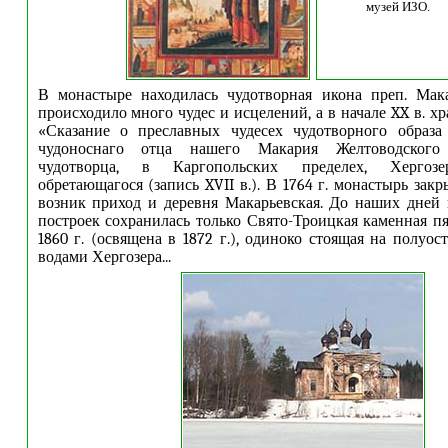
музей ИЗО.
В монастыре находилась чудотворная икона преп. Мака
происходило много чудес и исцелений, а в начале XX в. х
«Сказание о преславных чудесех чудотворного образа
чудоноснаго отца нашего Макария Желтоводског
чудотворца, в Каргопольских пределех, Хергоз
обретающагося (запись XVII в.). В 1764 г. монастырь
за
кр
возник приход
и
деревня Макарьевская. До наших дней
построек сохранилась только Свято-Троицкая каменная пя
1860 г. (освящена в 1872 г.), одиноко стоящая на полуо
водами Хергозера.
..