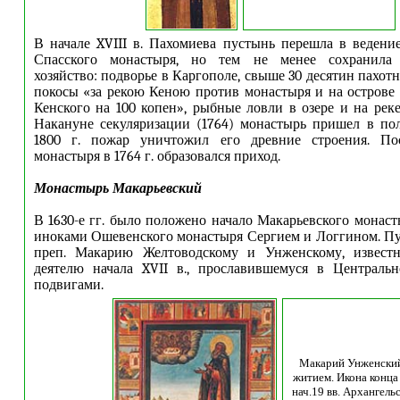
В начале XVIII в. Пахомиева пустынь перешла в ведени
Спасского монастыря, но тем не менее сохранила с
хозяйство: подворье в Каргополе, свыше 30 десятин пахот
покосы «за рекою Кеною против монастыря и на острове
Кенского на 100 копен», рыбные ловли в озере и на реке
Накануне секуляризации (1764) монастырь пришел в по
1800 г. пожар уничтожил его древние строения. По
монастыря в 1764 г. образовался приход.
Монастырь Макарьевский
В 1630-е гг. было положено начало Макарьевского монаст
иноками Ошевенского монастыря Сергием и Логгином. П
преп. Макарию Желтоводскому и Унженскому, извест
деятелю начала XVII в., прославившемуся в Централь
подвигами.
Макарий Унженский
житием. Икона конца
нач.19 вв. Архангель