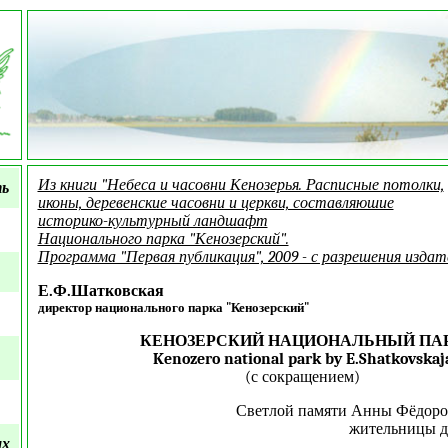
Из книги "Небеса и часовни Кенозерья. Расписные потолки,
ть
иконы, деревенские часовни и церкви, составляюшие
историко-культурный ландшафт
Национального парка "Кенозерский".
Программа "Первая публикация", 2009 - с разрешения издат
Е.Ф.Шатковская
директор национального парка "Кенозерский"
КЕНОЗЕРСКИЙ НАЦИОНАЛЬНЫЙ ПА
Kenozero national park by E.Shatkovskaj
(с сокращением)
Светлой памяти Анны Фёдоро
жительницы д
ых