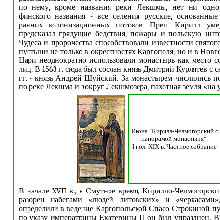
по нему, кроме названия реки Лекшмы, нет ни одно
финского названия - все селения русские, основанные
ранних колонизационных потоков. Преп. Кирилл уме
предсказал грядущие бедствия, пожары и польскую инт
Чудеса и пророчества способствовали известности святог
пустыни не только в окрестностях Каргополя, но и в Новг
Цари неоднократно использовали монастырь как место 
лиц. В 1563 г. сюда был сослан князь Дмитрий Курлятев с се
гг. - князь Андрей Шуйский. За монастырем числились п
по реке Лекшма и вокруг Лекшмозера, пахотная земля «на 
Икона "Кирилл-Челмогорский с
панорамой монастыря".
I пол. XIX в. Частное собрание
В начале XVII в., в Смутное время, Кирилло-Челмогорск
разорен набегами «людей литовских» и «черкасами»
определили в ведение Каргопольской Спасо-Строкиной пус
по указу императрицы Екатерины II он был упразднен. В1