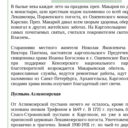
В былые века каждое лето на праздник преп. Макария по 
к монастырю, шли крестным ходом
п
аломники со всей окр
Лекшмозера, Порженского погоста, из Ошевенского монас
Карелии. Преп. Макарий давал всем хворым здоровья, обер
помогал в других житейских заботах.
На Каргопольщине 
самых почитаемых святых, считался покровителем ското
Власием...
Стараниями местного жимтеля Николая Яковлевича 
Виктора Пантина, настоятеля каргопольского Предтече
священника храма Иоанна Богослова в с. Ошевенское Вас
при поддержке Кенозерского национального п
благотворителей возрождается Макарьевская обитель.
православные службы, ведутся ремонтные работы, идут
паломники из Санкт-Петербурга, Архангельска, Каргопо
сводами храма вновь излучают благодатный свет свечи.
Пустынь Аглимозерская
От Аглимозерской пустыни ничего не осталось, кроме 
основана иноком Трифоном в 1649 г. В 1721 г. пустынь 
Спасо-Строкинской пустыни в Каргополе, но уже в кон
приписной церковью Лекшмозерского погоста. Уничтожен
прозаично и трагично. Зимой 1930-1931 гг. по чьей-то ди