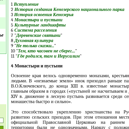
1
Вступление
2
История создания Кенозерского национального парка
3
История освоения Кенозерья
4
Монастыри и пустыни
5
Культурные ландшафты
6
Система расселения
ье
7 "
Деревенские святыни
"
8
Духовная культура
9 "
Не только сказки...
"
10 "
Тем, кто часовен не сберег....
"
11 "
Где родился, там и Иерусалим
"
4 Монастыри и пустыни
Освоение края велось одновременно монахами, крестья
людьми. В «незнаемые земли» инок приходил раньше па
В.О.Ключевского, до конца XIII в. известные монасты
главным образом в городах («пустыней не насчитываем и д
XIV в. движение в лесную пустынь развивается среди се
монашества быстро и сильно».
Это способствовало укреплению христианства на Ру
развитию сельских приходов. При этом отношения мест
официальной Православной Церковью на раннем 
территории были не однозначными. Наряду с положи