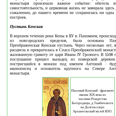
монастыря произошло важное событие: обитель в
самостоятельность, и церковная жизнь не замирала здесь
сожалению, до нашего времени не сохранилась ни одна
построек.
Пустынь Кенская
В верхнем течении реки Кены в XV в. Пахомием, происход
из новгородских пределов, была основана Пах
Преображенская Кенская пустынь. Через несколько лет, в
расцвела и превратилась в Спасо-Преображенский монас
жалованную грамоту от царя Ивана IV Грозного. В 1508 г
послушание пришел выходец из поморской деревни
постригшийся в монахи под именем Антоний - буд
иконописец и основатель крупного на Севере Анто
монастыря.
Пахомий Кенский - фрагмент
иконы XIX века из
часовни Рождества
Богородицы, д.Тамбичлахта
на Долгом озере.
Архангельский музей ИЗО.