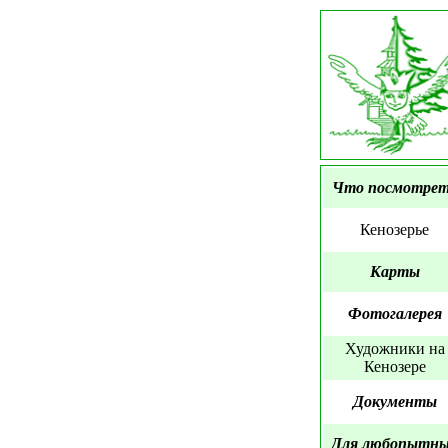
Что посмотре
Кенозерье
Карты
Фотогалерея
Художники на
Кенозере
Документы
Для любопытн