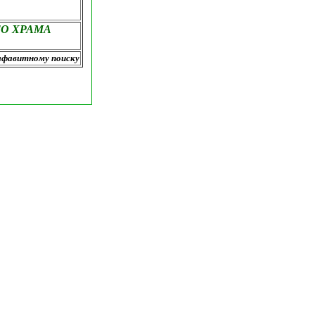
О ХРАМА
лфавитному поиску