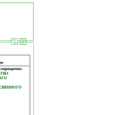
ре
окращенно:
ТВО.
ОГО
ЕВЯННОГО