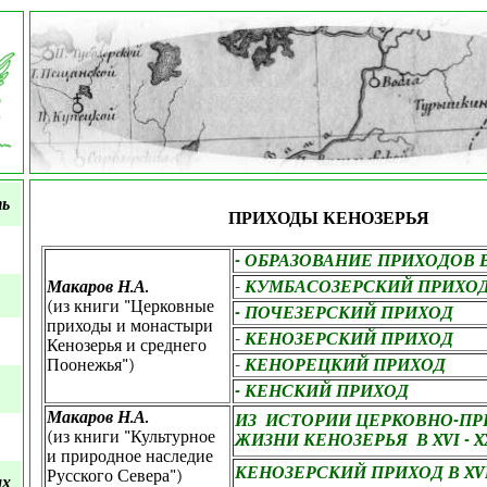
ть
ПРИХОДЫ КЕНОЗЕРЬЯ
- ОБРАЗОВАНИЕ ПРИХОДОВ 
Макаров Н.А.
-
КУМБАСОЗЕРСКИЙ ПРИХО
(из книги "Церковные
- ПОЧЕЗЕРСКИЙ ПРИХОД
приходы и монастыри
-
КЕНОЗЕРСКИЙ ПРИХОД
Кенозерья и среднего
Поонежья")
-
К
ЕНОРЕЦКИЙ ПРИХОД
- КЕНСКИЙ ПРИХОД
Макаров Н.А.
ИЗ ИСТОРИИ ЦЕРКОВНО-П
(из книги "Культурное
ЖИЗНИ КЕНОЗЕРЬЯ В XVI - XX
и природное наследие
КЕНОЗЕРСКИЙ ПРИХОД В XVI-
Русского Севера")
ых