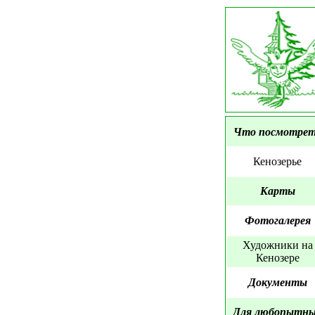
Что посмотре
Кенозерье
Карты
Фотогалерея
Художники на
Кенозере
Документы
Для любопытн