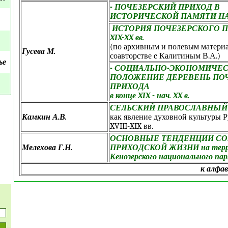
- ПОЧЕЗЕРСКИЙ ПРИХОД В
ИСТОРИЧЕСКОЙ ПАМЯТИ Н
ИСТОРИЯ ПОЧЕЗЕРСКОГО П
XIX-XX вв.
(по архивным и полевым материа
Гусева М.
соавторстве c Калитиным В.А.)
ье
- СОЦИАЛЬНО-ЭКОНОМИЧЕ
ПОЛОЖЕНИЕ ДЕРЕВЕНЬ ПО
ПРИХОДА
в конце XIX - нач. XX в.
СЕЛЬСКИЙ ПРАВОСЛАВНЫЙ
Камкин А.В.
как явление духовной культуры Р
XVIII-XIX вв.
ОСНОВНЫЕ ТЕНДЕНЦИИ С
Мелехова Г.Н.
ПРИХОДСКОЙ ЖИЗНИ на терр
Кенозерского национального пар
к алфа