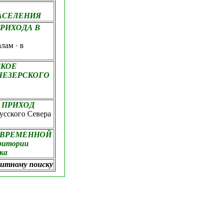
АСЕЛЕНИЯ
РИХОДА В
лам - в
СКОЕ
ЧЕЗЕРСКОГО
 ПРИХОД
усского Севера
ОВРЕМЕННОЙ
итории
ка
витному поиску